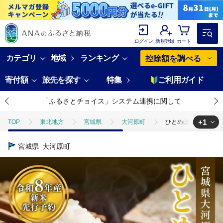
ログイン
新規登録
カート
カテゴリ
地域
ランキング
控除額を調べる
寄付額
旅先を探す
特集
ご利用ガイド
「ふるさとチョイス」システム連携に関して
+1
TOP
東北地方
宮城県
大河原町
ひとめぼれ 定期便12回
TOP
米・穀物
米
ひとめぼれ 定期便12回/5kg×1袋 令和8年
宮城県
大河原町