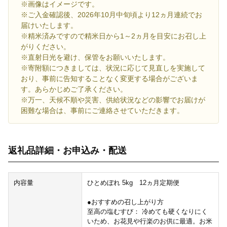
※画像はイメージです。
※ご入金確認後、2026年10月中旬頃より12ヵ月連続でお
届けいたします。
※精米済みですので精米日から1～2ヵ月を目安にお召し上
がりください。
※直射日光を避け、保管をお願いいたします。
※寄附額につきましては、状況に応じて見直しを実施して
おり、事前に告知することなく変更する場合がございま
す。あらかじめご了承ください。
※万一、天候不順や災害、供給状況などの影響でお届けが
困難な場合は、事前にご連絡させていただきます。
返礼品詳細・お申込み・配送
内容量
ひとめぼれ 5kg 12ヵ月定期便
●おすすめの召し上がり方
至高の塩むすび： 冷めても硬くなりにく
いため、お花見や行楽のお供に最適。お米