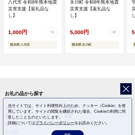
八代市 令和8年熊本地震
氷川町 令和8年熊本地震
災害支援【返礼品な
災害支援【返礼品な
し】
し】
し
1,000円
5,000円
5
熊本県 八代市
熊本県 氷川町
お礼の品から探す
当サイトでは、サイト利便性向上のため、クッキー（Cookie）を使
ANAオリジナル
定期便
用しています。サイトの閲覧を継続された場合、Cookieの利用に同
酒
肉類
意したことものといたします。
詳細については
プライバシーポリシー
をお読みください。
加工食品
旅行・宿泊・体験
魚介類
麺類