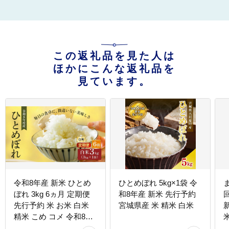
この返礼品を見た人は
ほかにこんな返礼品を
見ています。
令和8年産 新米 ひとめ
ひとめぼれ 5kg×1袋 令
ぼれ 3kg 6ヵ月 定期便
和8年産 新米 先行予約
回
先行予約 米 お米 白米
宮城県産 米 精米 白米
精米 こめ コメ 令和8年
宮城県産