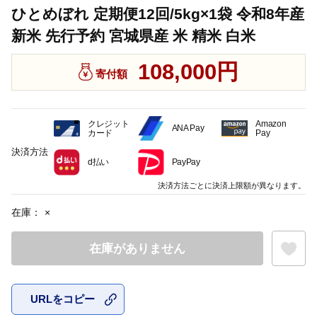
ひとめぼれ 定期便12回/5kg×1袋 令和8年産
新米 先行予約 宮城県産 米 精米 白米
108,000円
寄付額
クレジット
Amazon
ANA Pay
カード
Pay
決済方法
d払い
PayPay
決済方法ごとに決済上限額が異なります。
在庫：
×
在庫がありません
URLをコピー
お気に入