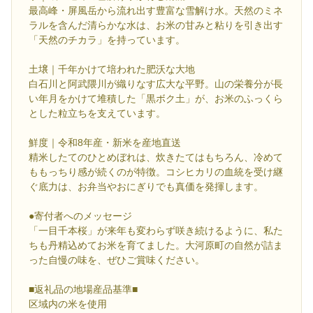
最高峰・屏風岳から流れ出す豊富な雪解け水。天然のミネ
ラルを含んだ清らかな水は、お米の甘みと粘りを引き出す
「天然のチカラ」を持っています。
土壌｜千年かけて培われた肥沃な大地
白石川と阿武隈川が織りなす広大な平野。山の栄養分が長
い年月をかけて堆積した「黒ボク土」が、お米のふっくら
とした粒立ちを支えています。
鮮度｜令和8年産・新米を産地直送
精米したてのひとめぼれは、炊きたてはもちろん、冷めて
ももっちり感が続くのが特徴。コシヒカリの血統を受け継
ぐ底力は、お弁当やおにぎりでも真価を発揮します。
●寄付者へのメッセージ
「一目千本桜」が来年も変わらず咲き続けるように、私た
ちも丹精込めてお米を育てました。大河原町の自然が詰ま
った自慢の味を、ぜひご賞味ください。
■返礼品の地場産品基準■
区域内の米を使用