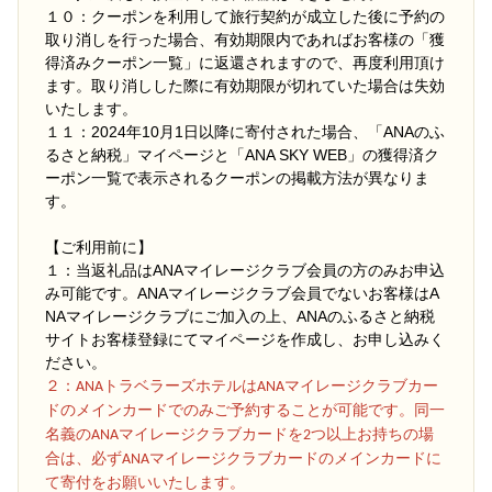
１０：クーポンを利用して旅行契約が成立した後に予約の
取り消しを行った場合、有効期限内であればお客様の「獲
得済みクーポン一覧」に返還されますので、再度利用頂け
ます。取り消しした際に有効期限が切れていた場合は失効
いたします。
１１：2024年10月1日以降に寄付された場合、「ANAのふ
るさと納税」マイページと「ANA SKY WEB」の獲得済ク
ーポン一覧で表示されるクーポンの掲載方法が異なりま
す。
【ご利用前に】
１：当返礼品はANAマイレージクラブ会員の方のみお申込
み可能です。ANAマイレージクラブ会員でないお客様はA
NAマイレージクラブにご加入の上、ANAのふるさと納税
サイトお客様登録にてマイページを作成し、お申し込みく
ださい。
２
：ANAトラベラーズホテルはANAマイレージクラブカー
ドのメインカードでのみご予約することが可能です。同一
名義のANAマイレージクラブカードを2つ以上お持ちの場
合は、必ずANAマイレージクラブカードのメインカードに
て寄付をお願いいたします。