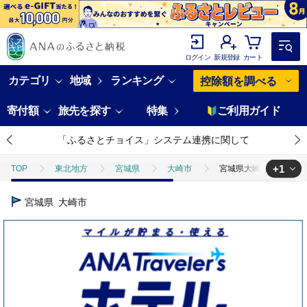
ログイン
新規登録
カート
カテゴリ
地域
ランキング
控除額を調べる
寄付額
旅先を探す
特集
ご利用ガイド
「ふるさとチョイス」システム連携に関して
+1
TOP
東北地方
宮城県
大崎市
宮城県大崎市/鬼首温泉エ
TOP
ANAオリジナル
ANA関連返礼品
ホテルクーポン
宮城県
大崎市