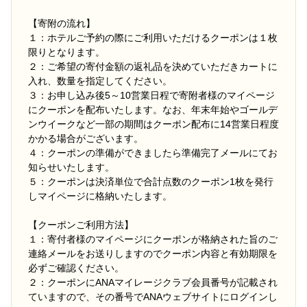
【寄附の流れ】
１：ホテルご予約の際にご利用いただけるクーポンは１枚
限りとなります。
２：ご希望の寄付金額の返礼品を決めていただきカートに
入れ、数量を指定してください。
３：お申し込み後5～10営業日程で寄附者様のマイページ
にクーポンを配布いたします。なお、年末年始やゴールデ
ンウイークなど一部の期間はクーポン配布に14営業日程度
かかる場合がございます。
４：クーポンの準備ができましたら準備完了メールにてお
知らせいたします。
５：クーポンは決済単位で合計点数のクーポン1枚を発行
しマイページに格納いたします。
【クーポンご利用方法】
１：寄付者様のマイページにクーポンが格納された旨のご
連絡メールをお送りしますのでクーポン内容と有効期限を
必ずご確認ください。
２：クーポンにANAマイレージクラブ会員番号が記載され
ていますので、その番号でANAウェブサイトにログインし