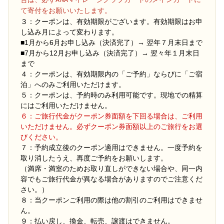
合は、必ずANAマイレージクラブカードのメインカードに
て寄付をお願いいたします。
３：クーポンは、有効期限がございます。有効期限はお申
し込み月によって変わります。
■1月から6月お申し込み（決済完了）→ 翌年７月末日まで
■7月から12月お申し込み（決済完了）→ 翌々年１月末日
まで
４：クーポンは、有効期限内の「ご予約」ならびに「ご宿
泊」へのみご利用いただけます。
５：クーポンは、予約時のみ利用可能です。現地での精算
にはご利用いただけません。
６：ご旅行代金がクーポン券面額を下回る場合は、ご利用
いただけません。必ずクーポン券面額以上のご旅行をお選
びください。
７：予約成立後のクーポン適用はできません。一度予約を
取り消したうえ、再度ご予約をお願いします。
（満席・満室のためお取り直しができない場合や、同一内
容でもご旅行代金が異なる場合がありますのでご注意くだ
さい。）
８：当クーポンご利用の際は他の割引のご利用はできませ
ん。
９：払い戻し、換金、転売、譲渡はできません。