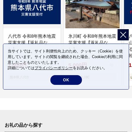
八代市 令和8年熊本地震
氷川町 令和8年熊本地震
災害支援【返礼品な
災害支援【返礼品な
し】
し】
当サイトでは、サイト利便性向上のため、クッキー（Cookie）を使
用しています。サイトの閲覧を継続された場合、Cookieの利用に同
意したことものといたします。
1,000円
5,000円
1
詳細については
プライバシーポリシー
をお読みください。
熊本県 八代市
熊本県 氷川町
OK
お礼の品から探す