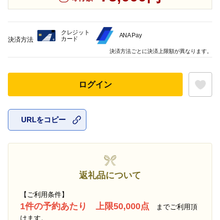
クレジット
ANA Pay
カード
決済方法
決済方法ごとに決済上限額が異なります。
ログイン
URLをコピー
お気に入
返礼品について
【ご利用条件】
1件の予約あたり 上限50,000点
までご利用頂
けます。