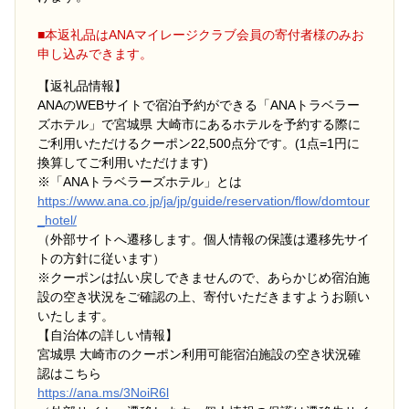
■本返礼品はANAマイレージクラブ会員の寄付者様のみお
申し込みできます。
【返礼品情報】
ANAのWEBサイトで宿泊予約ができる「ANAトラベラー
ズホテル」で宮城県 大崎市にあるホテルを予約する際に
ご利用いただけるクーポン22,500点分です。(1点=1円に
換算してご利用いただけます)
※「ANAトラベラーズホテル」とは
https://www.ana.co.jp/ja/jp/guide/reservation/flow/domtour
_hotel/
（外部サイトへ遷移します。個人情報の保護は遷移先サイ
トの方針に従います）
※クーポンは払い戻しできませんので、あらかじめ宿泊施
設の空き状況をご確認の上、寄付いただきますようお願い
いたします。
【自治体の詳しい情報】
宮城県 大崎市のクーポン利用可能宿泊施設の空き状況確
認はこちら
https://ana.ms/3NoiR6l