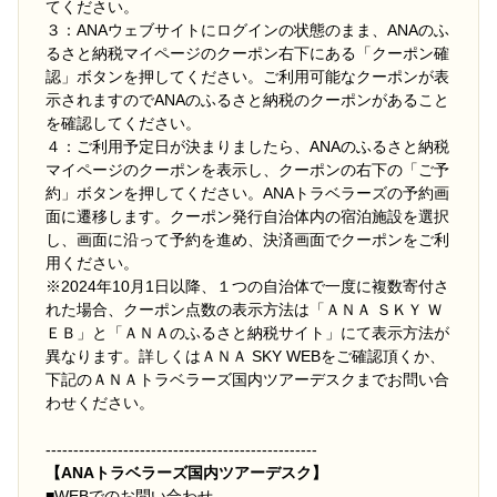
てください。
３：ANAウェブサイトにログインの状態のまま、ANAのふ
るさと納税マイページのクーポン右下にある「クーポン確
認」ボタンを押してください。ご利用可能なクーポンが表
示されますのでANAのふるさと納税のクーポンがあること
を確認してください。
４：ご利用予定日が決まりましたら、ANAのふるさと納税
マイページのクーポンを表示し、クーポンの右下の「ご予
約」ボタンを押してください。ANAトラベラーズの予約画
面に遷移します。クーポン発行自治体内の宿泊施設を選択
し、画面に沿って予約を進め、決済画面でクーポンをご利
用ください。
※2024年10月1日以降、１つの自治体で一度に複数寄付さ
れた場合、クーポン点数の表示方法は「ＡＮＡ ＳＫＹ Ｗ
ＥＢ」と「ＡＮＡのふるさと納税サイト」にて表示方法が
異なります。詳しくはＡＮＡ SKY WEBをご確認頂くか、
下記のＡＮＡトラベラーズ国内ツアーデスクまでお問い合
わせください。
-------------------------------------------------
【ANAトラベラーズ国内ツアーデスク】
■
WEBでのお問い合わせ