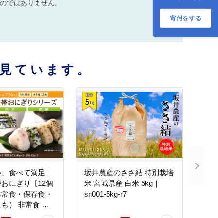
のではありません。
ド米 送料無料｜
mb009-5kg-r7
寄付をする
見ています。
心、食べて満足｜
坂井農産のささ結 特別栽培
おにぎり【12個
米 宮城県産 白米 5kg｜
非常食・保存食・
sn001-5kg-r7
も） 非常食 保
グッズ 防災 アル