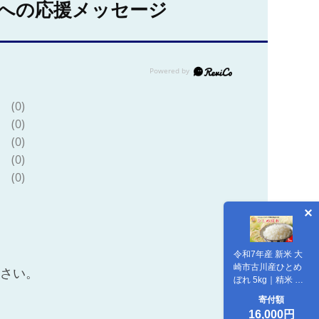
への応援メッセージ
(0)
(0)
(0)
(0)
(0)
令和7年産 新米 大
崎市古川産ひとめ
ださい。
ぼれ 5kg｜精米 お
米 白米 こめ コメ
寄付額
ご飯 ごはん 大崎市
16,000円
産 宮城県産 ブラン