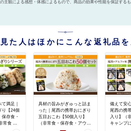
の主観による感想・体感によるもので、商品の効果や性能を保証するも
を見た人はほかにこんな返礼品を
べて満足｜
具材の旨みがぎゅっと詰ま
備えて安
り【24個
った｜尾西の携帯おにぎり
尾西の携帯
・保存食・
五目おこわ【50個入り】
入り】（
非常食 保
（非常食・保存食・アウト
キャンプに
防災 アル
ドアにも） 非常食 保存食
存食 防災