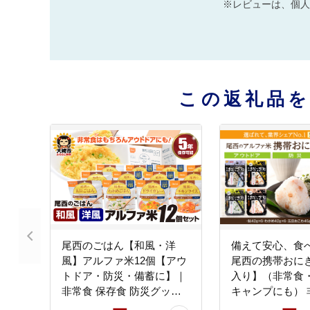
※レビューは、個人
この返礼品
尾西のごはん【和風・洋
備えて安心、食
風】アルファ米12個【アウ
尾西の携帯おにぎ
トドア・防災・備蓄に】｜
入り】（非常食
非常食 保存食 防災グッズ
キャンプにも） 
防災 防災食 アルファ米 長
存食 防災グッズ 