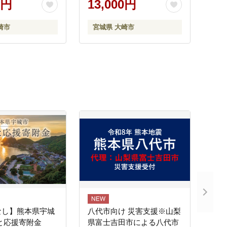
0円
13,000円
期保存 おにぎり
キャンプ アウト
崎市
宮城県 大崎市
 ふるさと納税 非
料｜ko023-12s
なし】熊本県宇城
八代市向け 災害支援※山梨
と応援寄附金
県富士吉田市による八代市