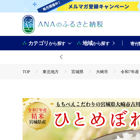
カテゴリ
地域
から探す
から探す
寄付
TOP
東北地方
宮城県
大崎市
令和7年産 
TOP
米・穀物
令和7年産 新米 大崎市古川産ひとめぼれ 
TOP
米・穀物
米
令和7年産 新米 大崎市古川産ひ
TOP
米・穀物
米
精米
令和7年産 新米 大
TOP
米・穀物
米
ひとめぼれ
令和7年産 