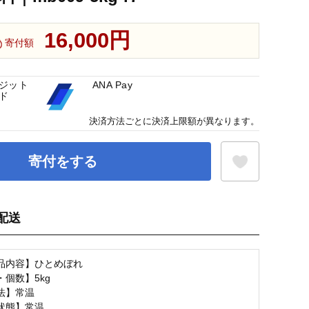
16,000円
寄付額
ジット
ANA Pay
ド
決済方法ごとに決済上限額が異なります。
寄付をする
配送
お気に入り登録
品内容】ひとめぼれ
個数】5kg
法】常温
状態】常温