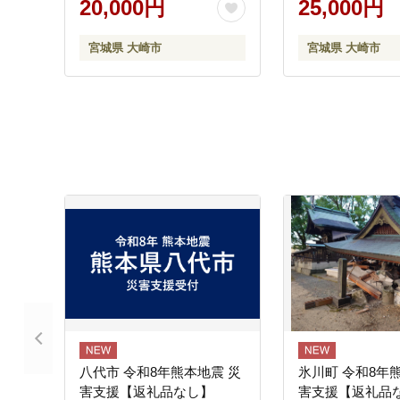
20,000円
25,000円
期保存 ご飯 尾西食品 キャ
ファ米 長期保存
ンプ アウトドア 登山 ふる
尾西食品 キャン
宮城県 大崎市
宮城県 大崎市
さと納税 非常食 送料無料
ドア 登山 ふるさ
｜on001-12s
常食 送料無料｜ko
八代市 令和8年熊本地震 災
氷川町 令和8年
害支援【返礼品なし】
害支援【返礼品