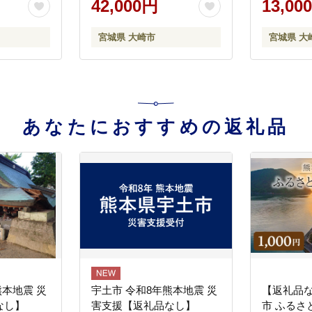
42,000円
13,00
 おにぎり
防災グッズ 防災 アルファ
ファ米 長
プ アウト
米 長期保存 おにぎり 尾西
尾西食品 
宮城県 大崎市
宮城県 大
と納税 非
食品 キャンプ アウトドア
ドア 登山
023-24s
登山 ふるさと納税 非常食
常食 送料無
送料無料｜on003-gomo-50s
あなたにおすすめの返礼品
熊本地震 災
宇土市 令和8年熊本地震 災
【返礼品
なし】
害支援【返礼品なし】
市 ふるさ