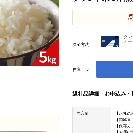
クレ
カー
決済方法
在庫：
○
返礼品詳細・お申込み・
内容量
【お礼の
【内容量・
【保存方
【お届け