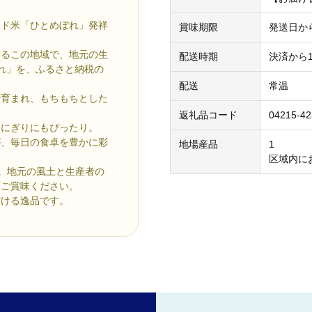
ンド米「ひとめぼれ」発祥
賞味期限
発送日か
するこの地域で、地元の生
配送時期
決済から
れ」を、ふるさと納税の
配送
常温
で育まれ、もちもちとした
返礼品コード
04215-42
おにぎりにもぴったり。
が、毎日の食卓を豊かに彩
地場産品
1
区域内に
適。地元の風土と生産者の
度ご賞味ください。
だける逸品です。