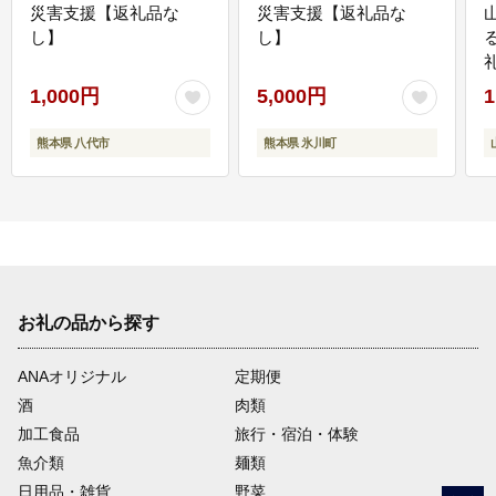
災害支援【返礼品な
災害支援【返礼品な
し】
し】
1,000円
5,000円
1
熊本県 八代市
熊本県 氷川町
お礼の品から探す
ANAオリジナル
定期便
酒
肉類
加工食品
旅行・宿泊・体験
魚介類
麺類
日用品・雑貨
野菜