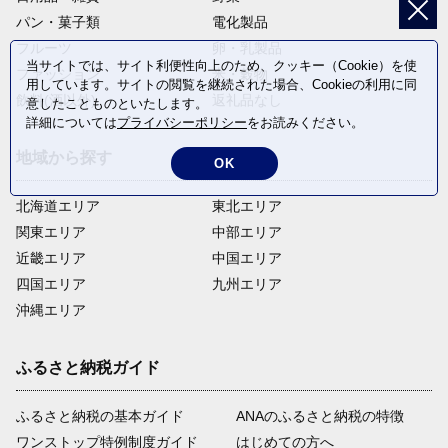
パン・菓子類
電化製品
フルーツ
卵・乳製品
当サイトでは、サイト利便性向上のため、クッキー（Cookie）を使
ファッション
米・穀物
用しています。サイトの閲覧を継続された場合、Cookieの利用に同
飲料(酒以外)
返礼品なし
意したことものといたします。
詳細については
プライバシーポリシー
をお読みください。
地域から探す
OK
北海道エリア
東北エリア
関東エリア
中部エリア
近畿エリア
中国エリア
四国エリア
九州エリア
沖縄エリア
ふるさと納税ガイド
ふるさと納税の基本ガイド
ANAのふるさと納税の特徴
ワンストップ特例制度ガイド
はじめての方へ