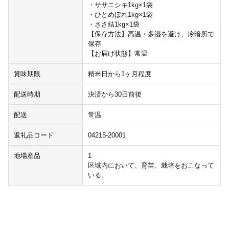
・ササニシキ1kg×1袋
・ひとめぼれ1kg×1袋
・ささ結1kg×1袋
【保存方法】高温・多湿を避け、冷暗所で
保存
【お届け状態】常温
賞味期限
精米日から1ヶ月程度
配送時期
決済から30日前後
配送
常温
返礼品コード
04215-20001
地場産品
1
区域内において、育苗、栽培をおこなって
いる。