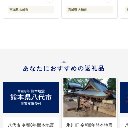
食 アルファ米 長期保存
災グッズ 防災 アルファ
ご飯 尾西食品 キャンプ
米 長期保存 おにぎり 尾
宮城県 大崎市
宮城県 大崎市
アウトドア 登山 ふるさ
西食品 キャンプ アウト
と納税 非常食 送料無料
ドア 登山 ふるさと納税
｜on001-12s
非常食 送料無料｜
ko023-24s
あなたにおすすめの返礼品
八代市 令和8年熊本地震
氷川町 令和8年熊本地震