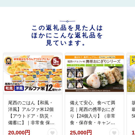
この返礼品を見た人は
ほかにこんな返礼品を
見ています。
尾西のごはん【和風・
備えて安心、食べて満
洋風】アルファ米12個
足｜尾西の携帯おにぎ
【アウトドア・防災・
り【24個入り】（非常
5
備蓄に】｜非常食 保存
食・保存食・キャンプ
食 防災グッズ 防災 防災
にも） 非常食 保存食 防
20,000円
25,000円
1