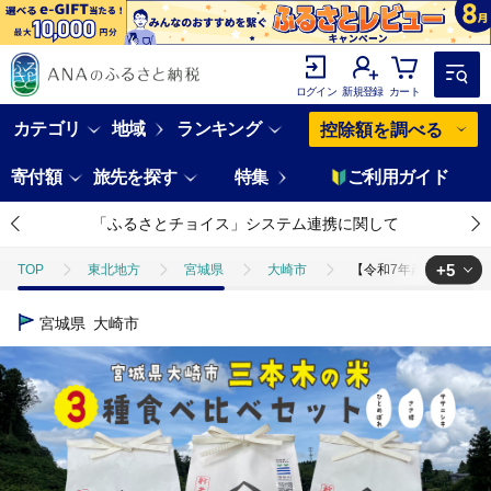
ログイン
新規登録
カート
カテゴリ
地域
ランキング
控除額を調べる
寄付額
旅先を探す
特集
ご利用ガイド
「ふるさとチョイス」システム連携に関して
+5
TOP
東北地方
宮城県
大崎市
【令和7年産】三本木の米
TOP
米・穀物
【令和7年産】三本木の米 食べ比べセット（ササニシキ
宮城県
大崎市
TOP
米・穀物
米
【令和7年産】三本木の米 食べ比べセット（
TOP
米・穀物
米
精米
【令和7年産】三本木の米 食べ
TOP
米・穀物
米
ひとめぼれ
【令和7年産】三本木の米
TOP
米・穀物
米
ササニシキ
【令和7年産】三本木の米