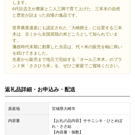
します。
6代目店主が農家と二人三脚で育て上げた、三本木の自然
と歴史が詰まった自慢の逸品です。
世界農業遺産にも認定された「大崎耕土」に位置する三本
木は、古くから全国屈指の米どころとして知られていま
す。
藩政時代末期に創業した当店は、代々米の販売を軸に商い
を続けてきました。
生産から販売まで地元で完結する「オール三本木」のブラ
ンド米「ささひろ米」を、ぜひご家庭でご賞味ください。
返礼品詳細・お申込み・配送
原産地
宮城県大崎市
内容量
【お礼の品内容】ササニシキ・ひとめぼ
れ・ささ結
【内容量・個数】