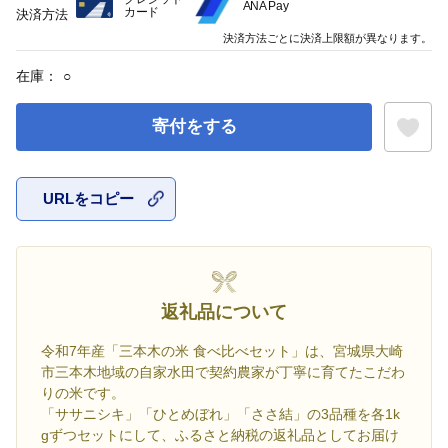
ANA Pay
カード
決済方法
決済方法ごとに決済上限額が異なります。
在庫：
○
寄付をする
URLをコピー
お気に入
返礼品について
令和7年産「三本木の米 食べ比べセット」は、宮城県大崎
市三本木地域の自家水田で契約農家が丁寧に育てたこだわ
りの米です。
「ササニシキ」「ひとめぼれ」「ささ結」の3品種を各1k
gずつセットにして、ふるさと納税の返礼品としてお届け