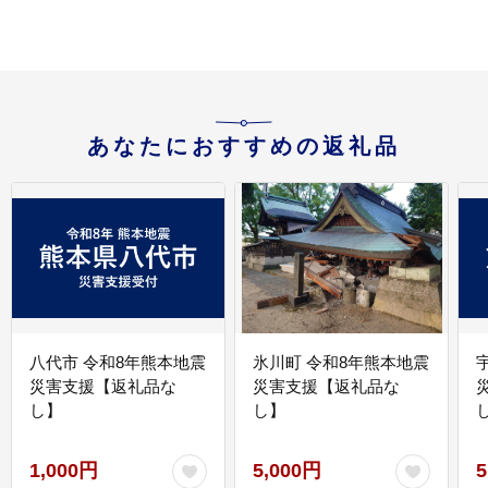
あなたにおすすめの返礼品
八代市 令和8年熊本地震
氷川町 令和8年熊本地震
災害支援【返礼品な
災害支援【返礼品な
し】
し】
し
1,000円
5,000円
5