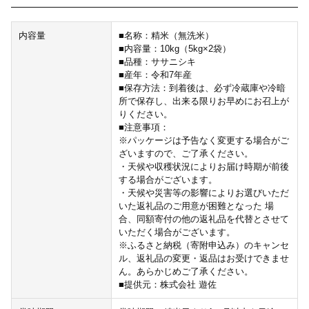
内容量
■名称：精米（無洗米）
■内容量：10kg（5kg×2袋）
■品種：ササニシキ
■産年：令和7年産
■保存方法：到着後は、必ず冷蔵庫や冷暗
所で保存し、出来る限りお早めにお召上が
りください。
■注意事項：
※パッケージは予告なく変更する場合がご
ざいますので、ご了承ください。
・天候や収穫状況によりお届け時期が前後
する場合がございます。
・天候や災害等の影響によりお選びいただ
いた返礼品のご用意が困難となった 場
合、同額寄付の他の返礼品を代替とさせて
いただく場合がございます。
※ふるさと納税（寄附申込み）のキャンセ
ル、返礼品の変更・返品はお受けできませ
ん。あらかじめご了承ください。
■提供元：株式会社 遊佐