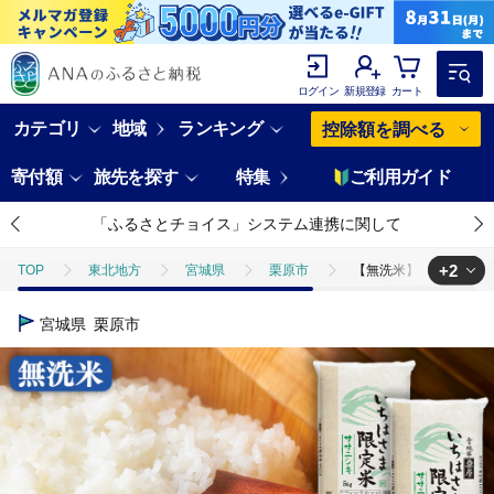
ログイン
新規登録
カート
カテゴリ
地域
ランキング
控除額を調べる
寄付額
旅先を探す
特集
ご利用ガイド
「ふるさとチョイス」システム連携に関して
+2
TOP
東北地方
宮城県
栗原市
【無洗米】令和7年産 一迫
TOP
米・穀物
米
無洗米
【無洗米】令和7年産 一迫限定
宮城県
栗原市
TOP
米・穀物
米
ササニシキ
【無洗米】令和7年産 一迫