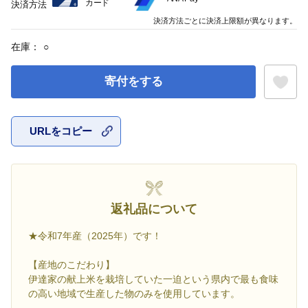
カード
決済方法
決済方法ごとに決済上限額が異なります。
在庫：
○
寄付をする
URLをコピー
お気に入
返礼品について
★令和7年産（2025年）です！
【産地のこだわり】
伊達家の献上米を栽培していた一迫という県内で最も食味
の高い地域で生産した物のみを使用しています。