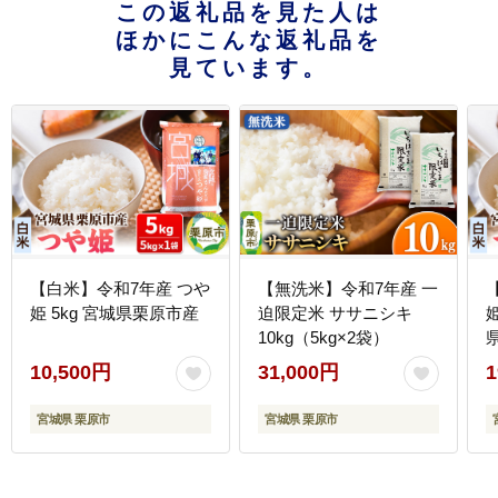
この返礼品を見た人は
ほかにこんな返礼品を
見ています。
【白米】令和7年産 つや
【無洗米】令和7年産 一
姫 5kg 宮城県栗原市産
迫限定米 ササニシキ
姫
10kg（5kg×2袋）
10,500円
31,000円
1
宮城県 栗原市
宮城県 栗原市