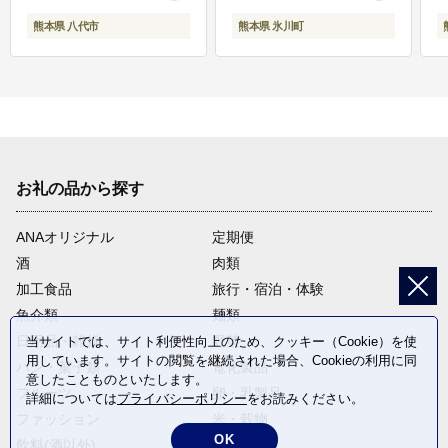
熊本県 八代市
熊本県 氷川町
お礼の品から探す
ANAオリジナル
定期便
酒
肉類
加工食品
旅行・宿泊・体験
魚介類
麺類
日用品・雑貨
野菜
当サイトでは、サイト利便性向上のため、クッキー（Cookie）を使
用しています。サイトの閲覧を継続された場合、Cookieの利用に同
パン・菓子類
電化製品
意したことものといたします。
フルーツ
卵・乳製品
詳細については
プライバシーポリシー
をお読みください。
ファッション
米・穀物
OK
飲料(酒以外)
返礼品なし