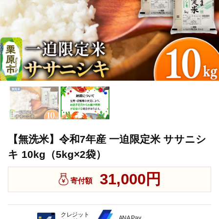
【無洗米】令和7年産 一迫限定米 ササニシ
キ 10kg（5kg×2袋）
31,000円
寄付額
クレジット
ANA Pay