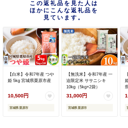
この返礼品を見た人は
ほかにこんな返礼品を
見ています。
【白米】令和7年産 つや
【無洗米】令和7年産 一
姫 5kg 宮城県栗原市産
迫限定米 ササニシキ
姫
10kg（5kg×2袋）
10,500円
31,000円
1
宮城県 栗原市
宮城県 栗原市