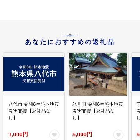
あなたにおすすめの返礼品
八代市 令和8年熊本地震
氷川町 令和8年熊本地震
災害支援【返礼品な
災害支援【返礼品な
し】
し】
し
1,000円
5,000円
5