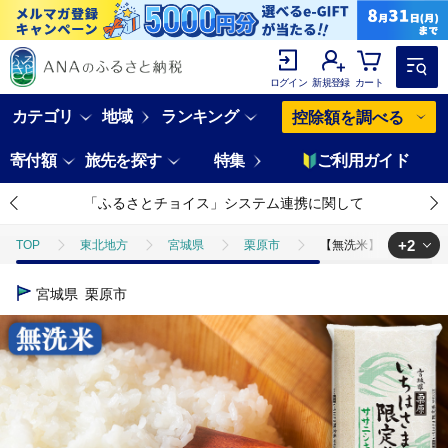
ログイン
新規登録
カート
カテゴリ
地域
ランキング
控除額を調べる
寄付額
旅先を探す
特集
ご利用ガイド
「ふるさとチョイス」システム連携に関して
+2
TOP
東北地方
宮城県
栗原市
【無洗米】令和7年産 一
TOP
米・穀物
米
無洗米
【無洗米】令和7年産 一迫限
宮城県
栗原市
TOP
米・穀物
米
ササニシキ
【無洗米】令和7年産 一