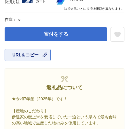
カード
決済方法
決済方法ごとに決済上限額が異なります。
在庫：
○
寄付をする
URLをコピー
お気に入
返礼品について
★令和7年産（2025年）です！
【産地のこだわり】
伊達家の献上米を栽培していた一迫という県内で最も食味
の高い地域で生産した物のみを使用しています。