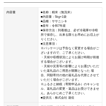
内容量
■名称：精米（無洗米）
■内容量：5kg×1袋
■品種：ササニシキ
■産年：令和7年産
■保存方法：到着後は、必ず冷蔵庫や冷暗
所で保存し、出来る限りお早めにお召上が
りください。
■注意事項：
※パッケージは予告なく変更する場合がご
ざいますので、ご了承ください。
・天候や収穫状況によりお届け時期が前後
する場合がございます。
・天候や災害等の影響によりお選びいただ
いた返礼品のご用意が困難となった 場
合、同額寄付の他の返礼品を代替とさせて
いただく場合がございます。
※ふるさと納税（寄附申込み）のキャンセ
ル、返礼品の変更・返品はお受けできませ
ん。あらかじめご了承ください。
■提供元：株式会社 遊佐