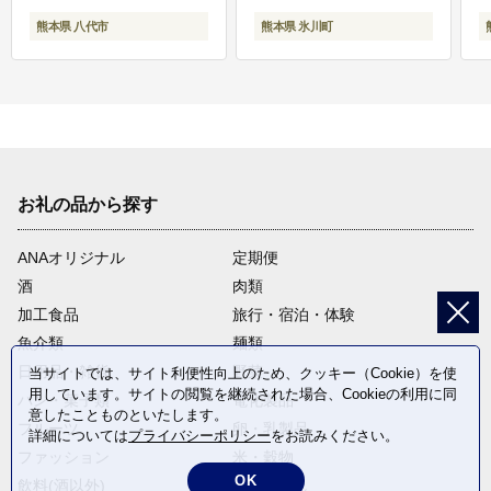
熊本県 八代市
熊本県 氷川町
お礼の品から探す
ANAオリジナル
定期便
酒
肉類
加工食品
旅行・宿泊・体験
魚介類
麺類
日用品・雑貨
野菜
当サイトでは、サイト利便性向上のため、クッキー（Cookie）を使
用しています。サイトの閲覧を継続された場合、Cookieの利用に同
パン・菓子類
電化製品
意したことものといたします。
フルーツ
卵・乳製品
詳細については
プライバシーポリシー
をお読みください。
ファッション
米・穀物
OK
飲料(酒以外)
返礼品なし