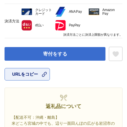
クレジット
Amazon
ANA Pay
カード
Pay
決済方法
d払い
PayPay
決済方法ごとに決済上限額が異なります。
寄付をする
URLをコピー
お気に入
返礼品について
【配送不可：沖縄・離島】
米どころ宮城の中でも、辺り一面田んぼの広がる岩沼市の