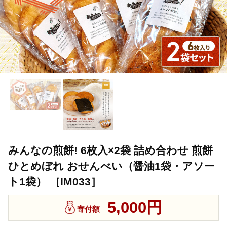
みんなの煎餅! 6枚入×2袋 詰め合わせ 煎餅
ひとめぼれ おせんべい（醤油1袋・アソー
ト1袋） ［IM033］
5,000円
寄付額