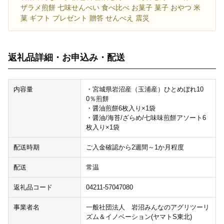
ザラメ煎餅 七味せんべい 食べ比べ お菓子 菓子 おやつ 米
菓 ギフト プレゼント 贈答 せんべえ 震災
返礼品詳細・お申込み・配送
内容量
・宮城県岩沼産（玉浦産）ひとめぼれ10
0％煎餅
・醤油煎餅6枚入り×1袋
・醤油/海苔/ざらめ/七味味煎餅アソート6
枚入り×1袋
配送時期
ご入金確認から2週間～1か月程度
配送
常温
返礼品コード
04211-57047080
事業者名
一般社団法人 岩沼みんなのアグリツーリ
ズム＆イノベーション(ヤマトS東北)