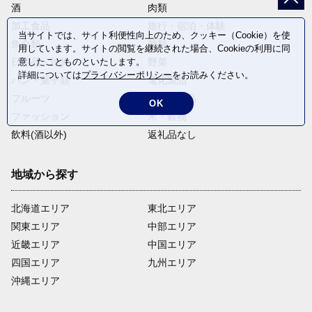
酒
肉類
加工食品
旅行・宿泊・体験
当サイトでは、サイト利便性向上のため、クッキー（Cookie）を使
魚介類
麺類
用しています。サイトの閲覧を継続された場合、Cookieの利用に同
日用品・雑貨
野菜
意したことものといたします。
詳細については
プライバシーポリシー
をお読みください。
パン・菓子類
電化製品
フルーツ
卵・乳製品
OK
ファッション
米・穀物
飲料(酒以外)
返礼品なし
地域から探す
北海道エリア
東北エリア
関東エリア
中部エリア
近畿エリア
中国エリア
四国エリア
九州エリア
沖縄エリア