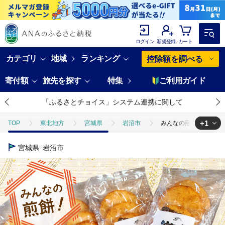
ログイン
新規登録
カート
カテゴリ
地域
ランキング
控除額を調べる
寄付額
旅先を探す
特集
ご利用ガイド
「ふるさとチョイス」システム連携に関して
+1
TOP
東北地方
宮城県
岩沼市
みんなの煎餅! 6枚入×
TOP
パン・菓子類
和菓子
せんべい・おかき
みんなの
宮城県
岩沼市