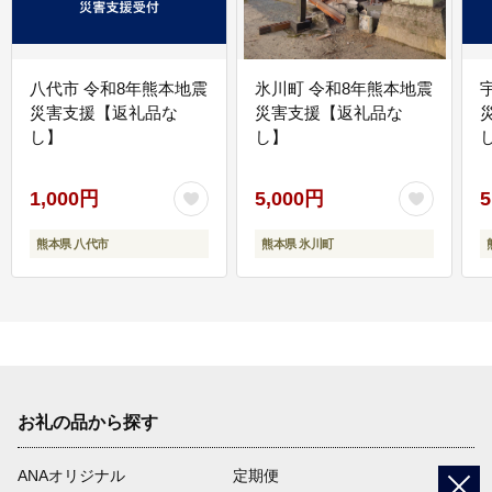
八代市 令和8年熊本地震
氷川町 令和8年熊本地震
災害支援【返礼品な
災害支援【返礼品な
し】
し】
し
1,000円
5,000円
5
熊本県 八代市
熊本県 氷川町
お礼の品から探す
ANAオリジナル
定期便