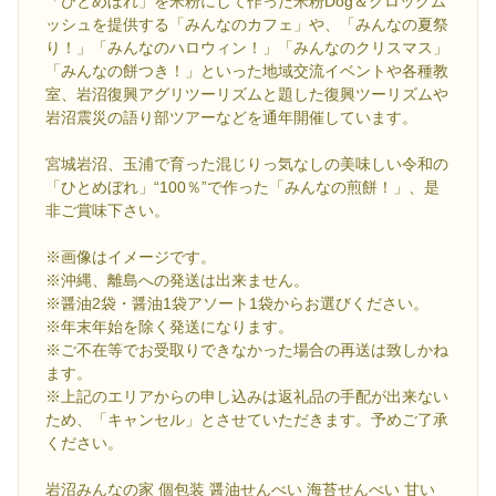
「ひとめぼれ」を米粉にして作った米粉Dog＆クロックム
ッシュを提供する「みんなのカフェ」や、「みんなの夏祭
り！」「みんなのハロウィン！」「みんなのクリスマス」
「みんなの餅つき！」といった地域交流イベントや各種教
室、岩沼復興アグリツーリズムと題した復興ツーリズムや
岩沼震災の語り部ツアーなどを通年開催しています。
宮城岩沼、玉浦で育った混じりっ気なしの美味しい令和の
「ひとめぼれ」“100％”で作った「みんなの煎餅！」、是
非ご賞味下さい。
※画像はイメージです。
※沖縄、離島への発送は出来ません。
※醤油2袋・醤油1袋アソート1袋からお選びください。
※年末年始を除く発送になります。
※ご不在等でお受取りできなかった場合の再送は致しかね
ます。
※上記のエリアからの申し込みは返礼品の手配が出来ない
ため、「キャンセル」とさせていただきます。予めご了承
ください。
岩沼みんなの家 個包装 醤油せんべい 海苔せんべい 甘い