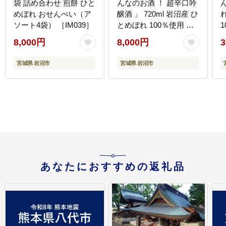
袋 詰め合わせ 煎餅 ひと
んなのお酒 ！ 超辛口吟
めぼれ おせんべい（ア
醸酒 」 720ml 岩沼産 ひ
ソート4袋） ［IM039］
とめぼれ 100％使用 日
1
本酒 ［IM026］
［
8,000円
8,000円
3
宮城県 岩沼市
宮城県 岩沼市
あなたにおすすめの返礼品