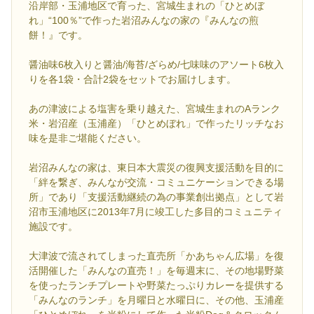
沿岸部・玉浦地区で育った、宮城生まれの「ひとめぼ
れ」“100％”で作った岩沼みんなの家の『みんなの煎
餅！』です。
醤油味6枚入りと醤油/海苔/ざらめ/七味味のアソート6枚入
りを各1袋・合計2袋をセットでお届けします。
あの津波による塩害を乗り越えた、宮城生まれのAランク
米・岩沼産（玉浦産）「ひとめぼれ」で作ったリッチなお
味を是非ご堪能ください。
岩沼みんなの家は、東日本大震災の復興支援活動を目的に
「絆を繋ぎ、みんなが交流・コミュニケーションできる場
所」であり「支援活動継続の為の事業創出拠点」として岩
沼市玉浦地区に2013年7月に竣工した多目的コミュニティ
施設です。
大津波で流されてしまった直売所「かあちゃん広場」を復
活開催した「みんなの直売！」を毎週末に、その地場野菜
を使ったランチプレートや野菜たっぷりカレーを提供する
「みんなのランチ」を月曜日と水曜日に、その他、玉浦産