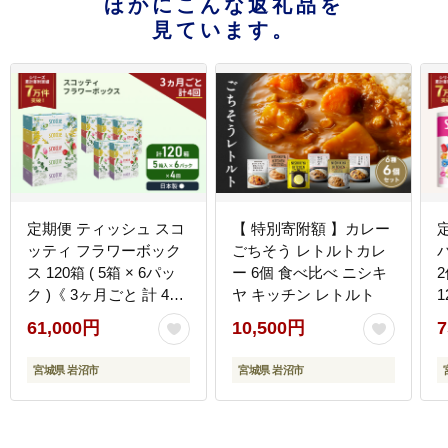
ほかにこんな返礼品を
見ています。
定期便 ティッシュ スコ
【 特別寄附額 】カレー
ッティ フラワーボック
ごちそう レトルトカレ
ス 120箱 ( 5箱 × 6パッ
ー 6個 食べ比べ ニシキ
2
ク )《 3ヶ月ごと 計 4
ヤ キッチン レトルト
1
回》
3
61,000円
10,500円
7
宮城県 岩沼市
宮城県 岩沼市