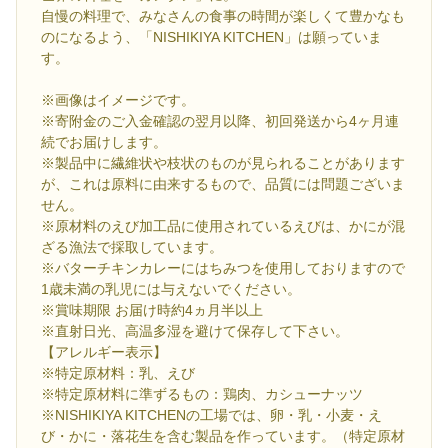
自慢の料理で、みなさんの食事の時間が楽しくて豊かなも
のになるよう、「NISHIKIYA KITCHEN」は願っていま
す。
※画像はイメージです。
※寄附金のご入金確認の翌月以降、初回発送から4ヶ月連
続でお届けします。
※製品中に繊維状や枝状のものが見られることがあります
が、これは原料に由来するもので、品質には問題ございま
せん。
※原材料のえび加工品に使用されているえびは、かにが混
ざる漁法で採取しています。
※バターチキンカレーにはちみつを使用しておりますので
1歳未満の乳児には与えないでください。
※賞味期限 お届け時約4ヵ月半以上
※直射日光、高温多湿を避けて保存して下さい。
【アレルギー表示】
※特定原材料：乳、えび
※特定原材料に準ずるもの：鶏肉、カシューナッツ
※NISHIKIYA KITCHENの工場では、卵・乳・小麦・え
び・かに・落花生を含む製品を作っています。（特定原材