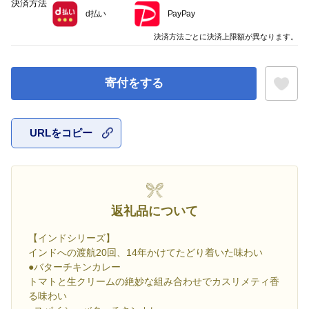
決済方法
d払い
PayPay
決済方法ごとに決済上限額が異なります。
寄付をする
URLをコピー
お気に入
返礼品について
【インドシリーズ】
インドへの渡航20回、14年かけてたどり着いた味わい
●バターチキンカレー
トマトと生クリームの絶妙な組み合わせでカスリメティ香
る味わい