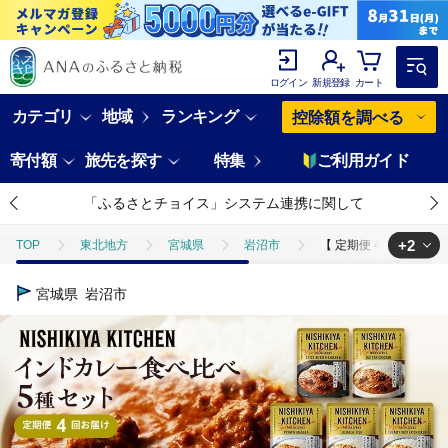
ログイン
新規登録
カート
カテゴリ
地域
ランキング
控除額を調べる
寄付額
旅先を探す
特集
ご利用ガイド
「ふるさとチョイス」システム連携に関して
+2
TOP
東北地方
宮城県
岩沼市
【 定期便 4ヶ月 】カ
TOP
定期便
ほかの定期便
【 定期便 4ヶ月 】カレー インド
宮城県
岩沼市
TOP
加工食品
惣菜・レトルト
カレー
【 定期便 4ヶ