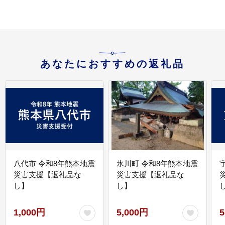
あなたにおすすめの返礼品
八代市 令和8年熊本地震
氷川町 令和8年熊本地震
災害支援【返礼品な
災害支援【返礼品な
し】
し】
し
1,000円
5,000円
5