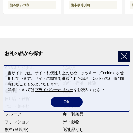
熊本県 八代市
熊本県 氷川町
お礼の品から探す
ANAオリジナル
定期便
当サイトでは、サイト利便性向上のため、クッキー（Cookie）を使
酒
肉類
用しています。サイトの閲覧を継続された場合、Cookieの利用に同
加工食品
旅行・宿泊・体験
意したことものといたします。
詳細については
プライバシーポリシー
をお読みください。
魚介類
麺類
日用品・雑貨
野菜
OK
パン・菓子類
電化製品
フルーツ
卵・乳製品
ファッション
米・穀物
飲料(酒以外)
返礼品なし