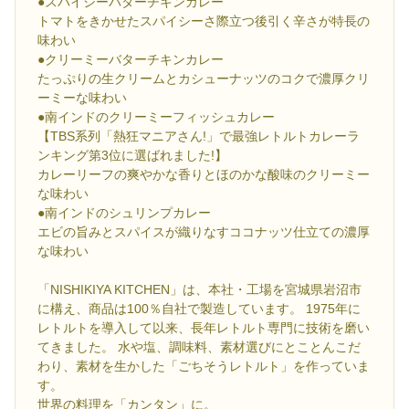
●スパイシーバターチキンカレー
トマトをきかせたスパイシーさ際立つ後引く辛さが特長の
味わい
●クリーミーバターチキンカレー
たっぷりの生クリームとカシューナッツのコクで濃厚クリ
ーミーな味わい
●南インドのクリーミーフィッシュカレー
【TBS系列「熱狂マニアさん!」で最強レトルトカレーラ
ンキング第3位に選ばれました!】
カレーリーフの爽やかな香りとほのかな酸味のクリーミー
な味わい
●南インドのシュリンプカレー
エビの旨みとスパイスが織りなすココナッツ仕立ての濃厚
な味わい
「NISHIKIYA KITCHEN」は、本社・工場を宮城県岩沼市
に構え、商品は100％自社で製造しています。 1975年に
レトルトを導入して以来、長年レトルト専門に技術を磨い
てきました。 水や塩、調味料、素材選びにとことんこだ
わり、素材を生かした「ごちそうレトルト」を作っていま
す。
世界の料理を「カンタン」に。