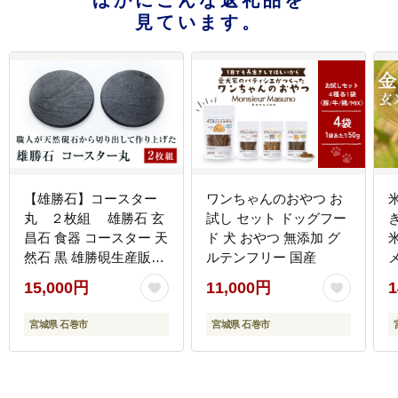
ほかにこんな返礼品を
見ています。
【雄勝石】コースター
ワンちゃんのおやつ お
丸 ２枚組 雄勝石 玄
試し セット ドッグフー
き
昌石 食器 コースター 天
ド 犬 おやつ 無添加 グ
然石 黒 雄勝硯生産販売
ルテンフリー 国産
協同組合
15,000円
11,000円
1
宮城県 石巻市
宮城県 石巻市