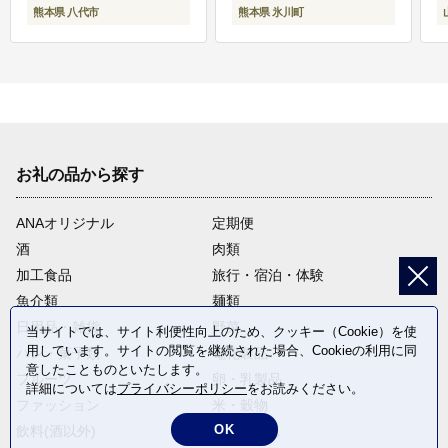
熊本県 八代市
熊本県 氷川町
お礼の品から探す
ANAオリジナル
定期便
酒
肉類
加工食品
旅行・宿泊・体験
魚介類
麺類
日用品・雑貨
野菜
当サイトでは、サイト利便性向上のため、クッキー（Cookie）を使
用しています。サイトの閲覧を継続された場合、Cookieの利用に同
パン・菓子類
電化製品
意したことものといたします。
フルーツ
卵・乳製品
詳細については
プライバシーポリシー
をお読みください。
ファッション
米・穀物
OK
飲料(酒以外)
返礼品なし