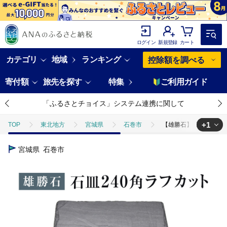
ログイン
新規登録
カート
カテゴリ
地域
ランキング
控除額を調べる
寄付額
旅先を探す
特集
ご利用ガイド
「ふるさとチョイス」システム連携に関して
+1
TOP
東北地方
宮城県
石巻市
【雄勝石】石皿 240角 
TOP
日用品・雑貨
食器
【雄勝石】石皿 240角 ラフカット 
宮城県
石巻市