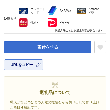
クレジット
Amazon
ANA Pay
カード
Pay
決済方法
d払い
PayPay
決済方法ごとに決済上限額が異なります。
寄付をする
URLをコピー
お気に入
返礼品について
職人がひとつひとつ天然の雄勝石から切り出して作り上げ
た角皿４枚組です。