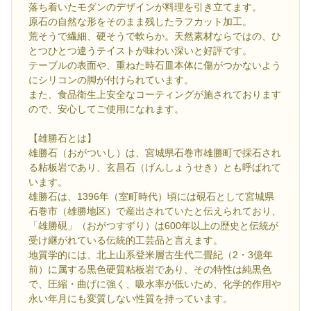
落ち着いたモダンのデザインが料理を引き立てます。
原石の自然な形をそのまま残したラフカット加工。
荒そうで繊細、硬そうで軟らか。天然素材ならではの、ひ
とつひとつ違うテイストが味わい深いと好評です。
テーブルの表面や、重ねた時石皿本体に傷がつかないよう
にシリコンの脚が付けられています。
また、食品衛生上安全なコーティングが施されております
ので、安心してご使用になれます。
【雄勝石とは】
雄勝石（おがついし）は、宮城県石巻市雄勝町で採石され
る粘板岩であり、玄昌石（げんしょうせき）とも呼ばれて
います。
雄勝石は、1396年（室町時代）頃には硯石として宮城県
石巻市（雄勝地区）で産出されていたと伝えられており、
「雄勝硯」（おがつすずり）は600年以上の歴史と伝統が
受け継がれている伝統的工芸品と言えます。
地質学的には、北上山系登米層古生代二畳紀（2・3億年
前）に属する黒色硬質粘板岩であり、その特性は純黒色
で、圧縮・曲げに強く、吸水率が低いため、化学的作用や
永い年月にも変質しない性質を持っています。