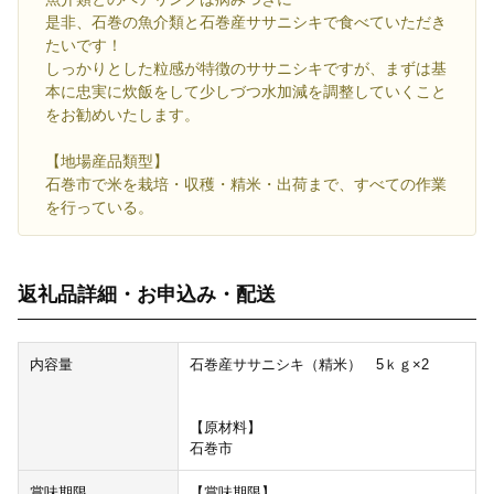
是非、石巻の魚介類と石巻産ササニシキで食べていただき
たいです！
しっかりとした粒感が特徴のササニシキですが、まずは基
本に忠実に炊飯をして少しづつ水加減を調整していくこと
をお勧めいたします。
【地場産品類型】
石巻市で米を栽培・収穫・精米・出荷まで、すべての作業
を行っている。
返礼品詳細・お申込み・配送
内容量
石巻産ササニシキ（精米） 5ｋｇ×2
【原材料】
石巻市
賞味期限
【賞味期限】