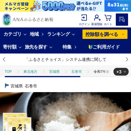
ログイン
新規登録
カート
カテゴリ
地域
ランキング
控除額を調べる
寄付額
旅先を探す
特集
ご利用ガイド
「ふるさとチョイス」システム連携に関して
+3
TOP
東北地方
宮城県
石巻市
令和7年産 石巻産 ササニシ
TOP
米・穀物
米
令和7年産 石巻産 ササニシキ 精米 10kg 米
宮城県
石巻市
TOP
米・穀物
米
ササニシキ
令和7年産 石巻産 ササニシ
TOP
米・穀物
米
ほかの米
令和7年産 石巻産 ササニシキ