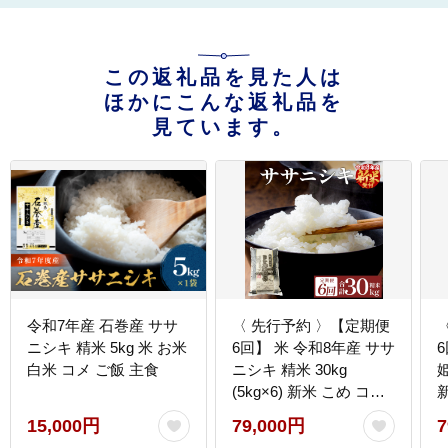
この返礼品を見た人は
ほかにこんな返礼品を
見ています。
令和7年産 石巻産 ササ
〈 先行予約 〉【定期便
ニシキ 精米 5kg 米 お米
6回】 米 令和8年産 ササ
白米 コメ ご飯 主食
ニシキ 精米 30kg
姫
(5kg×6) 新米 こめ コメ
お米 ご飯 白米 ささにし
15,000円
79,000円
7
き 定期便 6回