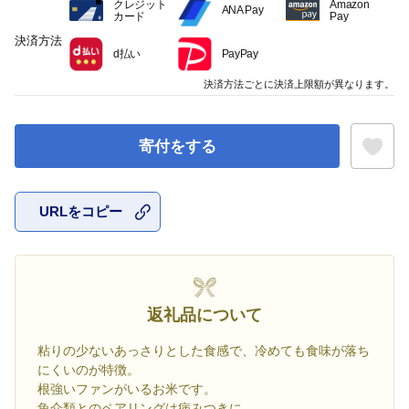
クレジット
Amazon
ANA Pay
カード
Pay
決済方法
d払い
PayPay
決済方法ごとに決済上限額が異なります。
寄付をする
URLをコピー
お気に入
返礼品について
粘りの少ないあっさりとした食感で、冷めても食味が落ち
にくいのが特徴。
根強いファンがいるお米です。
魚介類とのペアリングは病みつきに