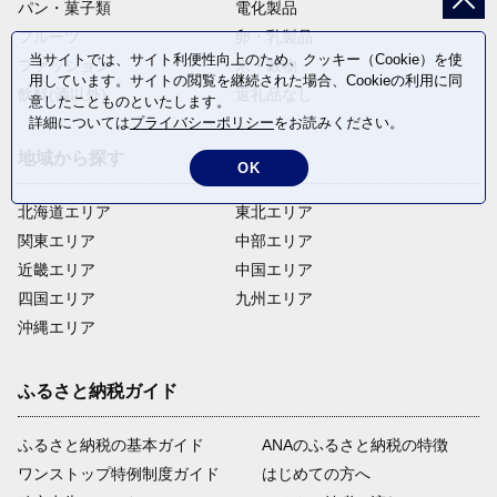
パン・菓子類
電化製品
フルーツ
卵・乳製品
当サイトでは、サイト利便性向上のため、クッキー（Cookie）を使
ファッション
米・穀物
用しています。サイトの閲覧を継続された場合、Cookieの利用に同
飲料(酒以外)
返礼品なし
意したことものといたします。
詳細については
プライバシーポリシー
をお読みください。
地域から探す
OK
北海道エリア
東北エリア
関東エリア
中部エリア
近畿エリア
中国エリア
四国エリア
九州エリア
沖縄エリア
ふるさと納税ガイド
ふるさと納税の基本ガイド
ANAのふるさと納税の特徴
ワンストップ特例制度ガイド
はじめての方へ