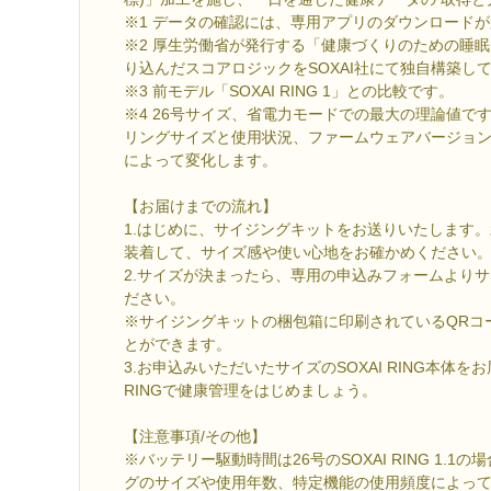
※1 データの確認には、専用アプリのダウンロード
※2 厚生労働省が発行する「健康づくりのための睡眠
り込んだスコアロジックをSOXAI社にて独自構築し
※3 前モデル「SOXAI RING 1」との比較です。
※4 26号サイズ、省電力モードでの最大の理論値で
リングサイズと使用状況、ファームウェアバージョ
によって変化します。
【お届けまでの流れ】
1.はじめに、サイジングキットをお送りいたします
装着して、サイズ感や使い心地をお確かめください
2.サイズが決まったら、専用の申込みフォームより
ださい。
※サイジングキットの梱包箱に印刷されているQRコ
とができます。
3.お申込みいただいたサイズのSOXAI RING本体をお
RINGで健康管理をはじめましょう。
【注意事項/その他】
※バッテリー駆動時間は26号のSOXAI RING 1.1
グのサイズや使用年数、特定機能の使用頻度によっ