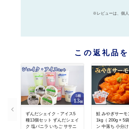
※レビューは、個人
この返礼品
ずんだシェイク・アイス5
鮭 みやぎサーモ
種13個セット ずんだシェイ
1kg（ 200g × 
ク 塩バニラ いちご ササニ
ン 中落ち 小分け