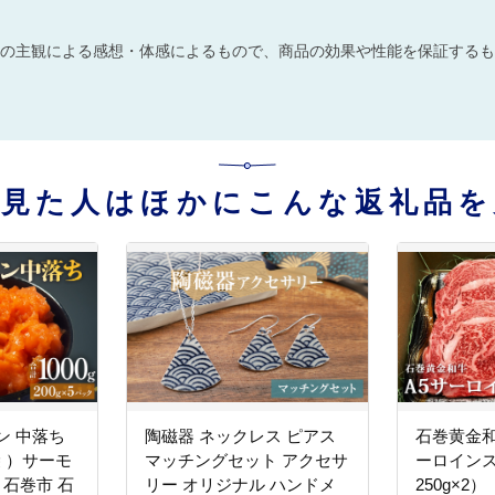
の主観による感想・体感によるもので、商品の効果や性能を保証するも
を見た人はほかにこんな返礼品を
ン 中落ち
陶磁器 ネックレス ピアス
石巻黄金和
5袋 ）サーモ
マッチングセット アクセサ
ーロインス
 石巻市 石
リー オリジナル ハンドメ
250g×2）