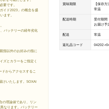
賞味期限
【保存方
が必要です。
常温
ガイド2023」の概念を盛
ています。
配送時期
受付期間：
お届け予
す。
ン、バッテリーの経年劣化
配送
常温
返礼品コード
04202-r0
。親指以外のお好みの指に
。
サイズとカラーをご指定く
ードからアクセスするこ
届けいたします。SOXAI
の場合の理論値であり、リン
て異なります。バッテリー