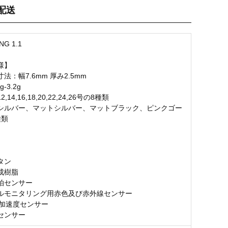
配送
お気に入り登録
NG 1.1
様】
法：幅7.6mm 厚み2.5mm
-3.2g
14,16,18,20,22,24,26号の8種類
シルバー、マットシルバー、マットブラック、ピンクゴー
種類
】
タン
成樹脂
拍センサー
ルモニタリング用赤色及び赤外線センサー
D加速度センサー
センサー