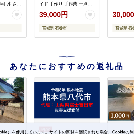
寿司 丼 さー
イド 手作り 手作業 一点物
ック 1キロ
おしゃれ 環境配慮 SDGs
39,000円
30,00
銀鮭 真空
海鮮丼 刺身
宮城県 石巻市
宮城県 石
料無料 宮
あなたにおすすめの返礼品
kie）を使用しています。サイトの閲覧を継続された場合、Cookie