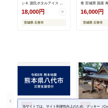
シキ 源氏ボタルアイス 母
巻 宮城県 国産 
の日
もん 鮭 さけ パ
18,000円
16,000円
個包装 銀鮭 養殖
包装 冷凍 海鮮 
宮城県 石巻市
宮城県 石巻市
しゃけ シャケ 送
城 石巻
当サイトでは、サイト利便性向上のため、クッキー（Coo