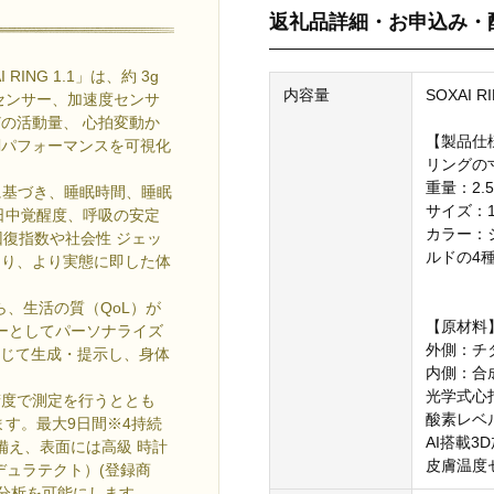
返礼品詳細・お申込み・
ING 1.1」は、約 3g
内容量
SOXAI RI
センサー、加速度センサ
の活動量、 心拍変動か
【製品仕
調パフォーマンスを可視化
リングの寸
重量：2.5g
※2に基づき、睡眠時間、睡眠
サイズ：12,
日中覚醒度、呼吸の安定
カラー：
回復指数や社会性 ジェッ
ルドの4
より、より実態に即した体
ら、生活の質（QoL）が
【原材料
ナーとしてパーソナライズ
外側：チ
応じて生成・提示し、身体
内側：合
。
光学式心
精度で測定を行うととも
酸素レベ
す。最大9日間※4持続
AI搭載3
を備え、表面には高級 時計
皮膚温度
デュラテクト）(登録商
と分析を可能にします。