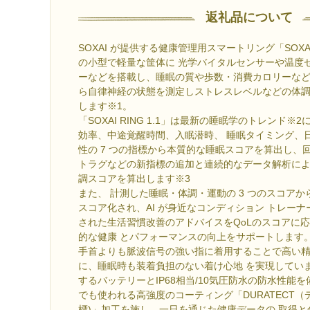
返礼品について
SOXAI が提供する健康管理用スマートリング「SOXAI R
の小型で軽量な筐体に 光学バイタルセンサーや温度
ーなどを搭載し、睡眠の質や歩数・消費カロリーなど
ら自律神経の状態を測定しストレスレベルなどの体
します※1。
「SOXAI RING 1.1」は最新の睡眠学のトレンド
効率、中途覚醒時間、入眠潜時、 睡眠タイミング、
性の 7 つの指標から本質的な睡眠スコアを算出し、
トラグなどの新指標の追加と連続的なデータ解析に
調スコアを算出します※3
また、 計測した睡眠・体調・運動の 3 つのスコアか
スコア化され、AI が身近なコンディション トレー
された生活習慣改善のアドバイスをQoLのスコアに
的な健康 とパフォーマンスの向上をサポートします
手首よりも脈波信号の強い指に着用することで高い
に、睡眠時も装着負担のない着け心地 を実現していま
するバッテリーとIP68相当/10気圧防水の防水性能
でも使われる高強度のコーティング「DURATECT（
標)」加工を施し、一日を通じた健康データの 取得