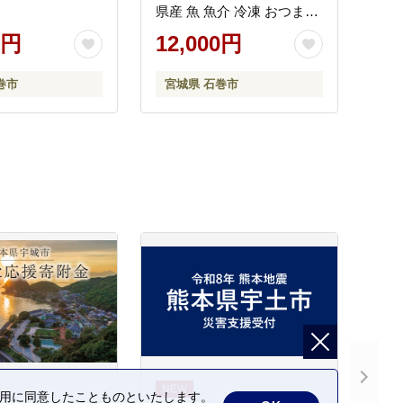
県産 魚 魚介 冷凍 おつまみ
おかず
0円
12,000円
巻市
宮城県 石巻市
の利用に同意したことものといたします。