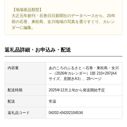
【地場産品類型】
大正元年創刊・石巻日日新聞社のデータベースから、20年
前の石巻、東松島、女川地域の写真を選りすぐり、カレン
ダーに編集。
返礼品詳細・お申込み・配送
内容量
あのころのふるさと～石巻・東松島・女川
～（2026年カレンダー）1部 210×297(A4
サイズ、見開きA3）、28ページ
配送時期
2025年12月上旬から発送開始予定
配送
常温
返礼品コード
04202-r04202104534