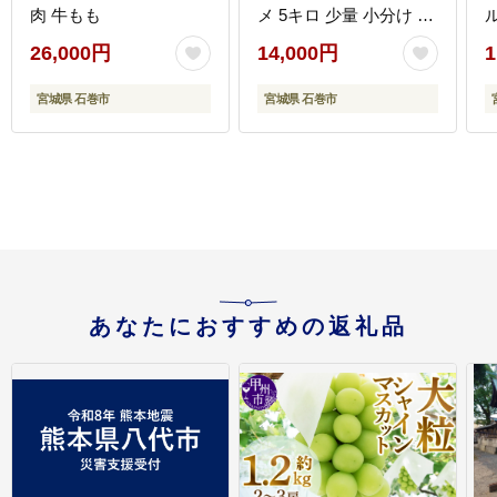
肉 牛もも
メ 5キロ 少量 小分け 家
庭用 ご飯 げんまい ご当
26,000円
14,000円
1
地米 おにぎり ごはん 美
味しい 主食 栄養豊富 健
宮城県 石巻市
宮城県 石巻市
康食品 食物繊維 ビタミ
ン ヘルシー 送料無料 お
取り寄せ 宮城県 石巻 石
巻市
あなたにおすすめの返礼品