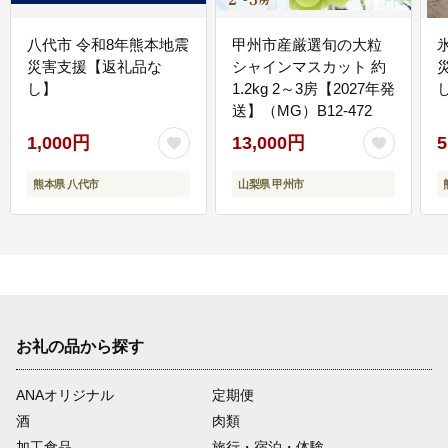
八代市 令和8年熊本地震
甲州市産厳選旬の大粒
災害支援【返礼品な
シャインマスカット 約
し】
1.2kg 2～3房【2027年発
送】（MG）B12-472
1,000円
13,000円
5
熊本県 八代市
山梨県 甲州市
お礼の品から探す
ANAオリジナル
定期便
酒
肉類
加工食品
旅行・宿泊・体験