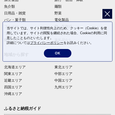
魚介類
麺類
日用品・雑貨
野菜
パン・菓子類
電化製品
フルーツ
卵・乳製品
当サイトでは、サイト利便性向上のため、クッキー（Cookie）を使
ファッション
米・穀物
用しています。サイトの閲覧を継続された場合、Cookieの利用に同
意したことものといたします。
飲料(酒以外)
返礼品なし
詳細については
プライバシーポリシー
をお読みください。
OK
地域から探す
北海道エリア
東北エリア
関東エリア
中部エリア
近畿エリア
中国エリア
四国エリア
九州エリア
沖縄エリア
ふるさと納税ガイド