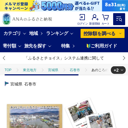
ログイン
新規登録
カート
カテゴリ
地域
ランキング
控除額を調べる
寄付額
旅先を探す
特集
ご利用ガイド
「ふるさとチョイス」システム連携に関して
+2
TOP
東北地方
宮城県
石巻市
あのころのふるさと～石
TOP
日用品・雑貨
あのころのふるさと～石巻・東松島・女川～（2
宮城県
石巻市
TOP
日用品・雑貨
ほかの雑貨・日用品
あのころのふるさと