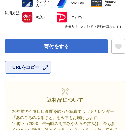
クレジット
Amazon
ANA Pay
カード
Pay
決済方法
d払い
PayPay
決済方法ごとに決済上限額が異なります。
寄付をする
URLをコピー
お気に入
返礼品について
20年前の石巻日日新聞を飾った写真でつづるカレンダー
「あのころのふるさと」を今年もお届けします。
平成18（2006）年当時の街並みや人々の営みは、今も多
くの方々の記憶に残っていることでしょう。また、初めて