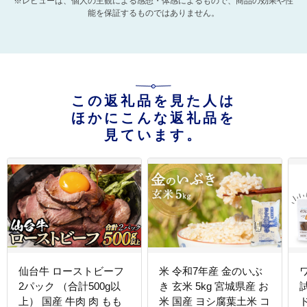
※レビューは、個人の主観による感想・体感によるもので、商品の効果や性
能を保証するものではありません。
この返礼品を見た人は
ほかにこんな返礼品を
見ています。
仙台牛 ローストビーフ
米 令和7年産 金のいぶ
2パック （合計500g以
き 玄米 5kg 宮城県産 お
上） 国産 牛肉 肉 もも
米 国産 ヨシ腐葉土米 コ