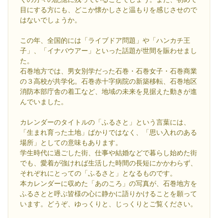
目にする方にも、どこか懐かしさと温もりを感じさせので
はないでしょうか。
この年、全国的には「ライブドア問題」や「ハンカチ王
子」、「イナバウアー」といった話題が世間を賑わせまし
た。
石巻地方では、男女別学だった石巻・石巻女子・石巻商業
の３高校が共学化。石巻赤十字病院の新築移転、石巻地区
消防本部庁舎の着工など、地域の未来を見据えた動きが進
んでいました。
カレンダーのタイトルの「ふるさと」という言葉には、
「生まれ育った土地」ばかりではなく、「思い入れのある
場所」としての意味もあります。
学生時代に過ごした街、仕事や結婚などで暮らし始めた街
でも、愛着が強ければ生活した時間の長短にかかわらず、
それぞれにとっての「ふるさと」となるものです。
本カレンダーに収めた「あのころ」の写真が、石巻地方を
ふるさとと呼ぶ皆様の心に静かに語りかけることを願って
います。どうぞ、ゆっくりと、じっくりとご覧ください。