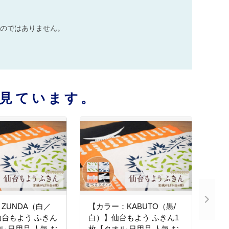
のではありません。
見ています。
ZUNDA（白／
【カラー：KABUTO（黒/
台もよう ふきん
白）】仙台もよう ふきん1
ル 日用品 人気 お
枚【タオル 日用品 人気 お