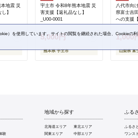
熊本地震 災
宇土市 令和8年熊本地震 災
八代市向け
なし】
害支援【返礼品なし】
県富士吉
_U00-0001
への支援
kie）を使用しています。サイトの閲覧を継続された場合、Cookie
5,000円
1,000
。
熊本県 宇土市
山梨県 富
地域から探す
ふる
北海道エリア
東北エリア
ふるさ
体験
関東エリア
中部エリア
ワンス