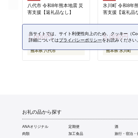
八代市 令和8年熊本地震 災
氷川町 令和8年
害支援【返礼品なし】
害支援【返礼品
当サイトでは、サイト利便性向上のため、クッキー（Coo
1,000円
5,000円
詳細については
プライバシーポリシー
をお読みください
熊本県 八代市
熊本県 氷川町
お礼の品から探す
ANAオリジナル
定期便
酒
肉類
加工食品
旅行・宿泊・