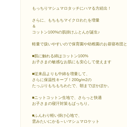
もっちりマシュマロタッチにハマる方続出！
さらに、もちもちマイクロわたを増量
＆
コットン100%の肌掛けふとんが誕生♪
軽量で扱いやすいので保育園や幼稚園のお昼寝布団
■肌に触れる綿はコットン100%
お子さまの敏感なお肌にも安心して使えます
■従来品よりも中綿を増量して、
さらに保温性キープ！200g/m2の
たっぷりもちもちわたで、朝までぽかぽか。
■ニットコットン生地で、さらっと快適
お子さまの寝汗対策もばっちり。
■ふんわり軽い掛け心地で、
雲みたいにかる～いマシュマロケット