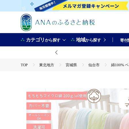
カテゴリ
地域
から探す
から探す
寄付
TOP
東北地方
宮城県
仙台市
綿100%
TOP
日用品・雑貨
寝具・タオル
綿100% 