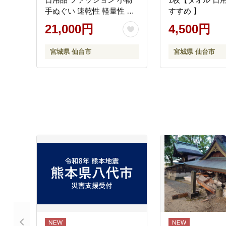
手ぬぐい 速乾性 軽量性 サ
すすめ 】
イクリング 汗拭き 日除け
21,000円
4,500円
最上級 柔らかい 吸水 こだ
わり 】
宮城県 仙台市
宮城県 仙台市