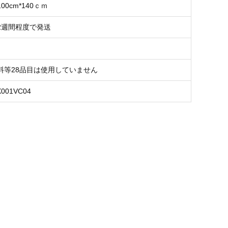
00cm*140ｃｍ
2週間程度で発送
料等28品目は使用していません
X001VC04