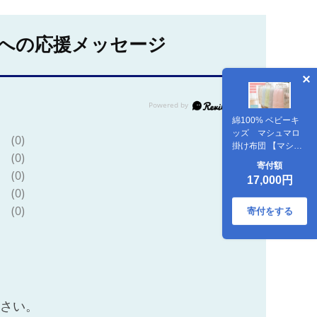
への応援メッセージ
綿100% ベビーキ
ッズ マシュマロ
(0)
掛け布団 【マシュ
(0)
マロピンク】 ｜ 仙
寄付額
台市 子供用布団 オ
(0)
17,000円
ーガニック 安全素
(0)
材 軽量布団 ギフト
(0)
高品質 快適サポー
寄付をする
ト
ださい。