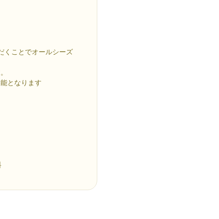
だくことでオールシーズ
す。
効能となります
料