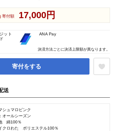
17,000円
寄付額
ジット
ANA Pay
ド
決済方法ごとに決済上限額が異なります。
寄付をする
配送
お気に入り登録
マシュマロピンク
：オールシーズン
 綿100％
イクロわた ポリエステル100％