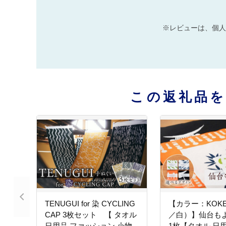
※レビューは、個人
この返礼品
TENUGUI for 染 CYCLING
【カラー：KOKE
CAP 3枚セット 【 タオル
／白）】仙台もよ
日用品 ファッション 小物
1枚【タオル 日用