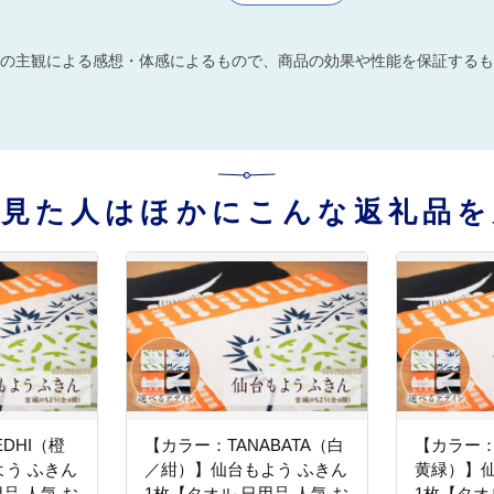
の主観による感想・体感によるもので、商品の効果や性能を保証するも
を見た人はほかにこんな返礼品を
DHI（橙
【カラー：TANABATA（白
【カラー：
う ふきん
／紺）】仙台もよう ふきん
黄緑）】仙
品 人気 お
1枚【タオル 日用品 人気 お
1枚【タオ