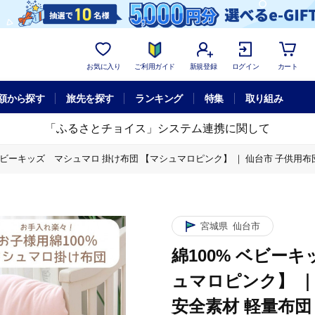
お気に入り
ご利用ガイド
新規登録
ログイン
カート
額から探す
旅先を探す
ランキング
特集
取り組み
「ふるさとチョイス」システム連携に関して
 ベビーキッズ マシュマロ 掛け布団 【マシュマロピンク】 ｜ 仙台市 子供用布
ベビーキッズ マシュマロ 掛け布団 【マシュマロピンク】 ｜ 仙台市 子供用布団
宮城県
仙台市
綿100% ベビー
ュマロピンク】 ｜
安全素材 軽量布団