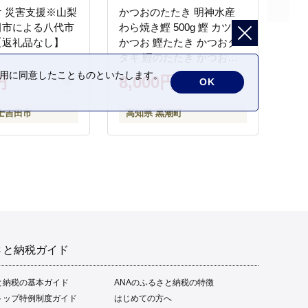
 災害支援※山梨
かつおのたたき 明神水産
田市による八代市
わら焼き鰹 500g 鰹 カツオ
【返礼品なし】
かつお 鰹たたき かつおタ
タキ 鰹のたたき かつおの
タタキ 藁焼き わら焼き 魚
の利用に同意したことものといたします。
円
8,000円
OK
さかな 海鮮 刺身 お刺身 冷
凍 ご家庭用 グルメ 特産品
士吉田市
高知県 黒潮町
ご当地 本場 高知 黒潮町 ギ
フト 贈答品 人気 返礼品 ふ
るさと納税 魚介類 高知県
産 土佐名物 高知県 高評価
食卓 ご飯のお供 父の日 ギ
フト プレゼント[1669]
さと納税ガイド
と納税の基本ガイド
ANAのふるさと納税の特徴
トップ特例制度ガイド
はじめての方へ