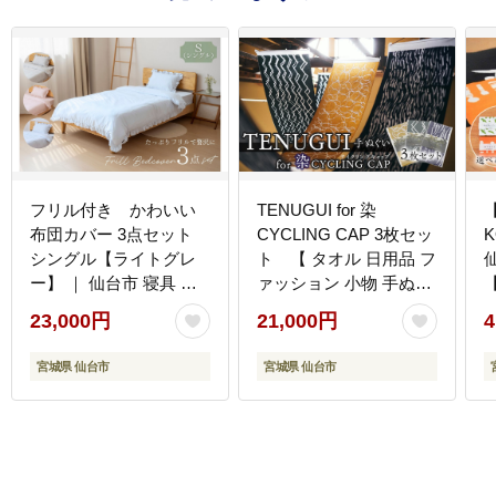
フリル付き かわいい
TENUGUI for 染
布団カバー 3点セット
CYCLING CAP 3枚セッ
シングル【ライトグレ
ト 【 タオル 日用品 フ
ー】 ｜ 仙台市 寝具 オ
ァッション 小物 手ぬぐ
ーガニック 安全素材 ギ
い 速乾性 軽量性 サイク
23,000円
21,000円
4
フト 高品質 快適サポー
リング 汗拭き 日除け 最
ト
上級 柔らかい 吸水 こだ
宮城県 仙台市
宮城県 仙台市
わり 】