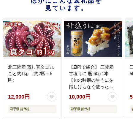
ほかにこんな返礼品を
見ています。
北三陸産 蒸し真タコ丸
【ZIP!で紹介】 三陸産
ごと約1kg （約2匹～5
甘塩うに 瓶 60g 1本
5
匹）
【旬の時期の生うにを
惜しげもなく使った逸
品】 岩手県産 国産 ミョ
12,000円
10,000円
5
ウバン不使用
岩手県 普代村
岩手県 普代村