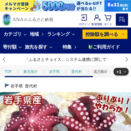
ログイン
新規登録
カート
カテゴリ
地域
ランキング
控除額を調べる
寄付額
旅先を探す
特集
ご利用ガイド
「ふるさとチョイス」システム連携に関して
+1
TOP
東北地方
岩手県
普代村
北三陸産 蒸し真タコ丸ご
TOP
魚介類
たこ・いか
北三陸産 蒸し真タコ丸ごと約1kg 
岩手県
普代村