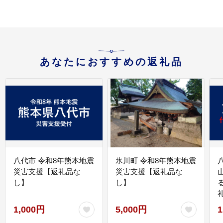
あなたにおすすめの返礼品
八代市 令和8年熊本地震
氷川町 令和8年熊本地震
災害支援【返礼品な
災害支援【返礼品な
し】
し】
1,000円
5,000円
1