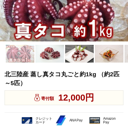
北三陸産 蒸し真タコ丸ごと約1kg （約2匹
～5匹）
12,000円
寄付額
クレジット
Amazon
ANA Pay
カード
Pay