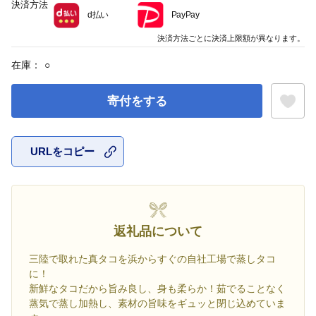
決済方法
d払い
PayPay
決済方法ごとに決済上限額が異なります。
在庫：
○
寄付をする
URLをコピー
お気に入
返礼品について
三陸で取れた真タコを浜からすぐの自社工場で蒸しタコ
に！
新鮮なタコだから旨み良し、身も柔らか！茹でることなく
蒸気で蒸し加熱し、素材の旨味をギュッと閉じ込めていま