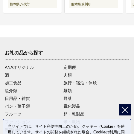
熊本県 八代市
熊本県 氷川町
お礼の品から探す
ANAオリジナル
定期便
酒
肉類
加工食品
旅行・宿泊・体験
魚介類
麺類
日用品・雑貨
野菜
パン・菓子類
電化製品
フルーツ
卵・乳製品
ファッション
米・穀物
当サイトでは、サイト利便性向上のため、クッキー（Cookie）を使
飲料(酒以外)
返礼品なし
用しています。サイトの閲覧を継続された場合、Cookieの利用に同