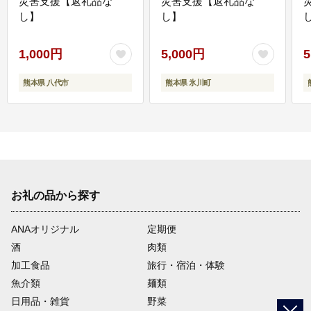
災害支援【返礼品な
災害支援【返礼品な
し】
し】
し
1,000円
5,000円
5
熊本県 八代市
熊本県 氷川町
お礼の品から探す
ANAオリジナル
定期便
酒
肉類
加工食品
旅行・宿泊・体験
魚介類
麺類
日用品・雑貨
野菜