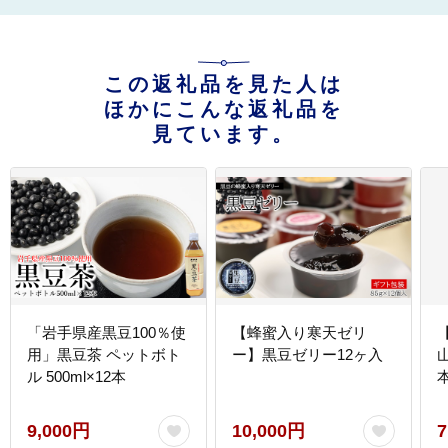
この返礼品を見た人は
ほかにこんな返礼品を
見ています。
「岩手県産黒豆100％使
【蜂蜜入り寒天ゼリ
用」黒豆茶 ペットボト
ー】黒豆ゼリー12ヶ入
ル 500ml×12本
9,000円
10,000円
7