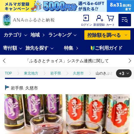
ログイン
新規登録
カート
カテゴリ
地域
ランキング
控除額を調べる
寄付額
旅先を探す
特集
ご利用ガイド
「ふるさとチョイス」システム連携に関して
+3
TOP
東北地方
岩手県
久慈市
山のきぶどう・完熟山
TOP
フルーツ
ほかのフルーツ
山のきぶどう・完熟山のきぶ
岩手県
久慈市
TOP
飲料（酒以外）
ソフトドリンク
ジュース
山の
TOP
飲料（酒以外）
ほかの飲料
山のきぶどう・完熟山のき