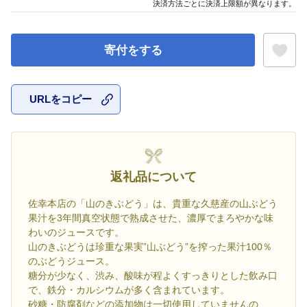
決済方法ごとに決済上限額が異なります。
寄付をする
URLをコピー
お気に入
返礼品について
佐幸本店の「山のきぶどう」は、貴重な久慈産の山ぶどう
果汁を3年間真空状態で熟成させた、濃厚でまろやかな味
わいのジュースです。
山のきぶどうは珍重な果実”山ぶどう”を搾った果汁100％
のぶどうジュース。
糖分が少なく、渋み、酸味が程よくすっきりとした飲み口
で、鉄分・カルシウムが多く含まれています。
砂糖・防腐剤などの添加物は一切使用していませんの