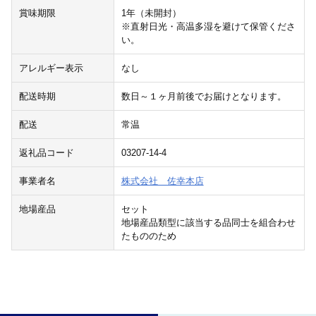
賞味期限
1年（未開封）
※直射日光・高温多湿を避けて保管くださ
い。
アレルギー表示
なし
配送時期
数日～１ヶ月前後でお届けとなります。
配送
常温
返礼品コード
03207-14-4
事業者名
株式会社 佐幸本店
地場産品
セット
地場産品類型に該当する品同士を組合わせ
たもののため