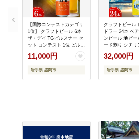
【国際コンテストカテゴリ
クラフトビール 
1位】 クラフトビール 6本
ドラー 24本 ベ
ザ・デイ TGピルスナー セ
ンビール 地ビー
ット コンテスト 1位 ピルス
ード割り シチリ
ピナー ベアレンビール 地
レモネード 香料
11,000円
32,000円
ビール ビール ラガー ドイ
らふとびーる 麦
ツ お酒 酒 アルコール 缶ビ
お酒 酒 アルコー
岩手県 盛岡市
岩手県 盛岡市
ール 缶 飲料 岩手 岩手県 盛
飲料 岩手 盛岡 
岡市 盛岡 ベアレン醸造所
造所