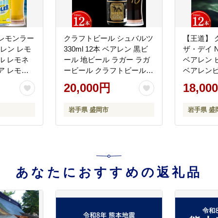
レモンラー
クラフトビール シュバルツ
【王道】 
アレン レモ
330ml 12本 ベアレン 黒ビ
ザ・デイ 
ル レモネ
ール 地ビール ラガー ラガ
ベアレン 
ア レモン
ービール クラフトビール
ベアレンビ
不使用 く
くらふとびーる 麦酒 ビー
ガービール
20,000円
18,00
酒 ビール
ル お酒 酒 アルコール 瓶ビ
ール 晩酌
ル 発泡酒
ール 瓶 飲料 飲み物 夕飯 お
み物 夕飯
岩手県 盛岡市
岩手県 盛
ベアレン醸
土産 岩手 岩手県 盛岡市 盛
レゼント 
岡 ベアレン醸造所
岡市 東北
社ベアレ
あなたにおすすめの返礼品