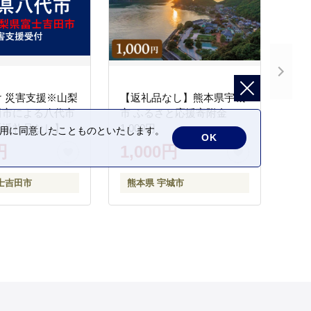
 災害支援※山梨
【返礼品なし】熊本県宇城
田市による八代市
市 ふるさと応援寄附金
【返礼品なし】
1,000円
の利用に同意したことものといたします。
OK
円
1,000円
士吉田市
熊本県 宇城市