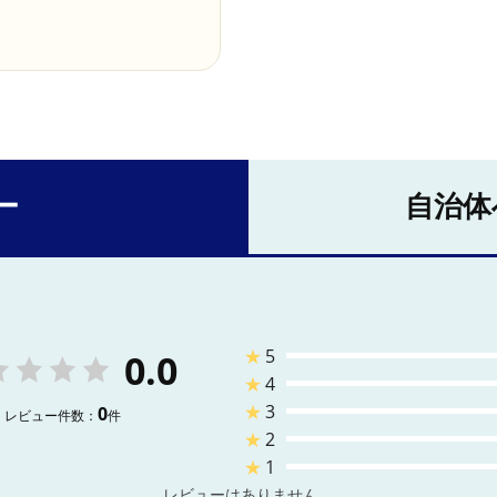
ー
自治体
★
5
0.0
★
4
★
3
0
レビュー件数：
件
★
2
★
1
レビューはありません。