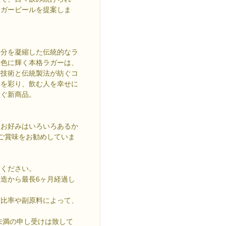
ラガービールを提案しま
ス分を凝縮した伝統的なラ
金色に輝く本格ラガーは、
の技術と伝統製法が紡ぐコ
卓を彩り、飲む人を幸せに
継ぐ新商品。
、お好みはいろいろあるか
ご賞味をお勧めしていま
てください。
造から最長6ヶ月経過し
用比率や副原料によって、
未満の申し受けは致して