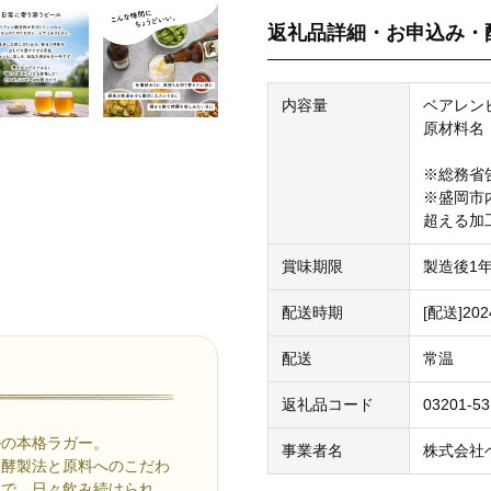
返礼品詳細・お申込み・
内容量
ベアレンビ
原材料名
※総務省
※盛岡市
超える加
賞味期限
製造後1
配送時期
[配送]20
配送
常温
返礼品コード
03201-5
ルの本格ラガー。
事業者名
株式会社
発酵製法と原料へのこだわ
理で、日々飲み続けられ