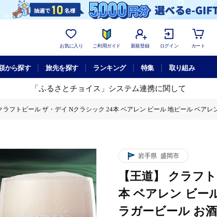
お気に入り
ご利用ガイド
新規登録
ログイン
カート
額から探す
旅先を探す
ランキング
特集
取り組み
「ふるさとチョイス」システム連携に関して
クラフトビール ザ・デイ Nクラシック 24本 ベアレン ビール 地ビール ベアレン
ビール 地ビール ベアレンビール ラガー ラガービール お酒 酒 アルコール 晩酌 
岩手県
盛岡市
【王道】 クラフト
本 ベアレン ビー
ラガービール お酒