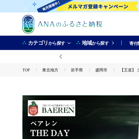
カテゴリ
地域
から探す
から探す
寄付
TOP
東北地方
岩手県
盛岡市
【王道】 
TOP
酒
ビール
【王道】 クラフトビール ザ・デイ Nクラシック 24本 ベアレン 
手県 盛岡市 東北 岩手 盛岡 株式会社ベアレン醸造所