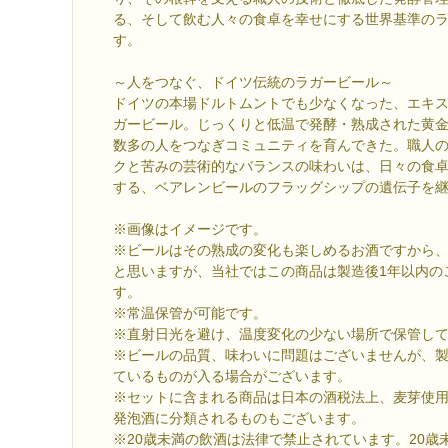
る、そして飲む人々の食卓を幸せにする世界基準の
す。
～人をつなぐ、ドイツ伝統のラガービール～
ドイツの本場ドルトムントでも少なくなった、エキ
ガービール。じっくりと低温で発酵・熟成された黄
数多の人をつなぎコミュニティを育んできた。職人
クと苦みの芸術的なバランスの味わいは、日々の食
する、ベアレンビールのフラッグシップの遺伝子を
※画像はイメージです。
※ビールはその熟成の変化も楽しめるお酒ですから
と思いますが、当社ではこの商品は製造後1年以内の
す。
※常温保管が可能です。
※直射日光を避け、温度変化の少ない場所で保管し
※ビールの品質、味わいに問題はございませんが、製
ているものが入る場合がございます。
※セットに含まれる商品は日本の酒税法上、麦芽使
発泡酒に分類されるものもございます。
※20歳未満の飲酒は法律で禁止されています。20歳