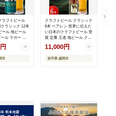
クラフトビール
クラフトビール クラシック
Nクラシック 12本
6本 ベアレン 世界に伝えた
ビール 地ビール
い日本のクラフトビール 受
ール ラガー ラ
賞 定番 王道 地ビール クラ
 お酒 酒 アルコ
フトビール くらふとびーる
0円
11,000円
 缶ビール 飲料 飲
麦酒 ビール お酒 酒 アルコ
 お土産 手土産 プ
ール 瓶ビール 瓶 飲料 飲み
岡市
岩手県 盛岡市
ギフト 岩手県 盛
物 夕飯 お土産 岩手 盛岡 ベ
 岩手 盛岡 株式会
アレン醸造所
ン醸造所