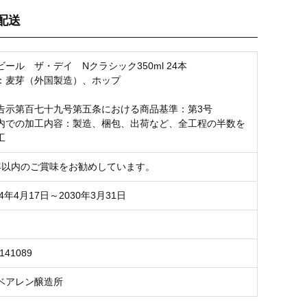
配送
ール ザ・デイ Nクラシック350ml 24本
：麦芽（外国製造）、ホップ
告示第百七十九号第五条における商品基準：第3号
内での加工内容：製造、梱包、出荷など、全工程の半数を
工
年以内のご賞味をお勧めしています。
24年4月17日～2030年3月31日
3141089
ベアレン醸造所