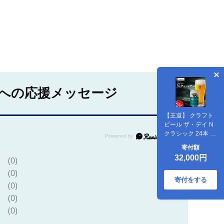
への応援メッセージ
【王道】 クラフト
ビール ザ・デイ N
クラシック 24本 ベ
アレン ビール 地ビ
寄付額
ール ベアレンビー
32,000円
(0)
ル ラガー ラガービ
ール お酒 酒 アルコ
(0)
ール 晩酌 缶ビール
寄付をする
(0)
飲料 飲み物 夕飯 お
(0)
土産 手土産 プレゼ
ント ギフト 岩手県
(0)
盛岡市 東北 岩手 盛
岡 株式会社ベアレ