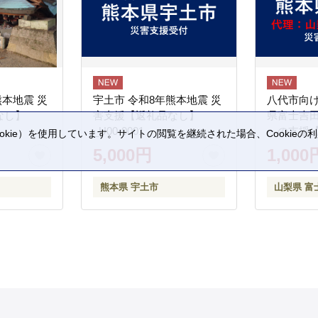
熊本地震 災
宇土市 令和8年熊本地震 災
八代市向け
なし】
害支援【返礼品なし】
県富士吉
_U00-0001
への支援
kie）を使用しています。サイトの閲覧を継続された場合、Cookie
。
5,000円
1,000
熊本県 宇土市
山梨県 富