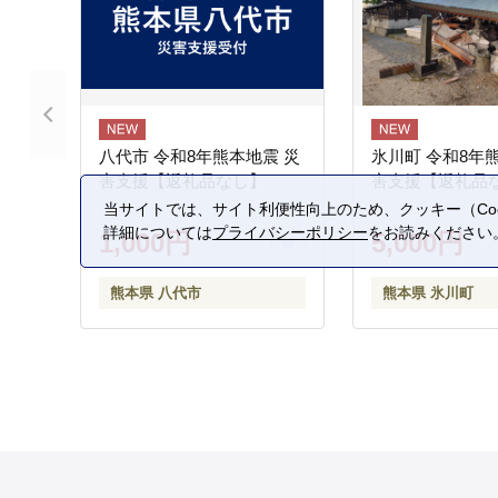
八代市 令和8年熊本地震 災
氷川町 令和8年
害支援【返礼品なし】
害支援【返礼品
当サイトでは、サイト利便性向上のため、クッキー（Coo
詳細については
プライバシーポリシー
をお読みください
1,000円
5,000円
熊本県 八代市
熊本県 氷川町