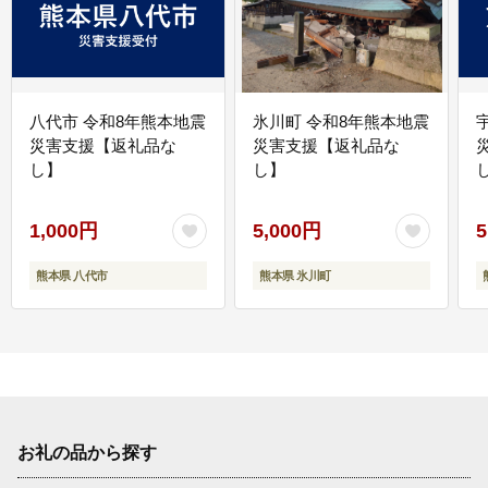
八代市 令和8年熊本地震
氷川町 令和8年熊本地震
災害支援【返礼品な
災害支援【返礼品な
し】
し】
し
1,000円
5,000円
5
熊本県 八代市
熊本県 氷川町
お礼の品から探す