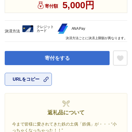
5,000円
寄付額
クレジット
ANA Pay
カード
決済方法
決済方法ごとに決済上限額が異なります。
寄付をする
URLをコピー
お気に入
返礼品について
今まで皆様に愛されてきた鉄の土偶「鉄偶」が・・・“小
っちゃくなっちゃった！！”