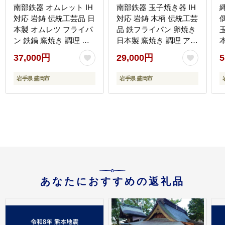
南部鉄器 オムレット IH
南部鉄器 玉子焼き器 IH
対応 岩鋳 伝統工芸品 日
対応 岩鋳 木柄 伝統工芸
本製 オムレツ フライパ
品 鉄フライパン 卵焼き
ン 鉄鍋 窯焼き 調理 ア
日本製 窯焼き 調理 アウ
ウトドア 職人 直火 ステ
トドア 職人 直火 卵焼き
37,000円
29,000円
5
ーキ ハンバーグ 餃子 調
器 調理器具 キッチン用
理器具 キッチン用品 キ
品 キッチンツール 食器
岩手県 盛岡市
岩手県 盛岡市
ッチンツール 食器 日用
日用品 雑貨 おしゃれ 贈
品 岩手県 盛岡市 東北
答 岩手県 盛岡市 東北
岩手 盛岡 株式会社岩鋳
岩手 盛岡 株式会社岩鋳
あなたにおすすめの返礼品