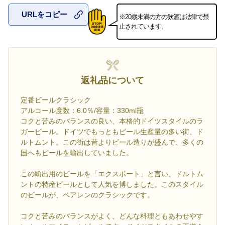
URLをコピー
※20歳未満の方の飲酒は法律で禁
お気に入
止されています。
返礼品について
定番ビールクラシック
アルコール度数：6.0％/容量：330ml瓶
コクと苦みのバランスの良い、本格的ドイツスタイルのラ
ガービール。ドイツでもっともビール生産量の多い街、ド
ルトムント。この街は昔よりビール造りが盛んで、多くの
国へもビールを輸出していました。
この輸出用のビールを「エクスポート」と言い、ドルトム
ントの特産ビールとして人気を博しました。このスタイル
のビールが、ベアレンのクラシックです。
コクと苦みのバランスがよく、どんな料理ともあわせやす