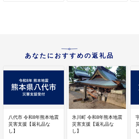
ル 缶 飲料 岩手 岩手県
土産 岩手 岩手県 盛岡市
盛岡市 盛岡 ベアレン醸
盛岡 ベアレン醸造所
造所
あなたにおすすめの返礼品
八代市 令和8年熊本地震
氷川町 令和8年熊本地震
災害支援【返礼品な
災害支援【返礼品な
し】
し】
し