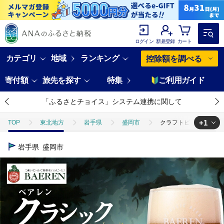
ログイン
新規登録
カート
カテゴリ
地域
ランキング
控除額を調べる
寄付額
旅先を探す
特集
ご利用ガイド
「ふるさとチョイス」システム連携に関して
+1
TOP
東北地方
岩手県
盛岡市
クラフトビール クラシッ
TOP
酒
ビール
クラフトビール クラシック 330ml 12本
岩手県
盛岡市