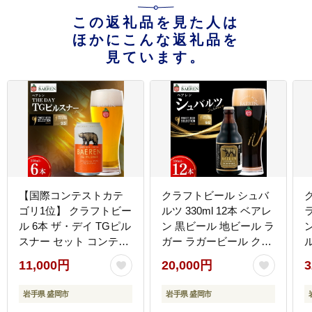
この返礼品を見た人は
ほかにこんな返礼品を
見ています。
【国際コンテストカテ
クラフトビール シュバ
ゴリ1位】 クラフトビー
ルツ 330ml 12本 ベアレ
ル 6本 ザ・デイ TGピル
ン 黒ビール 地ビール ラ
スナー セット コンテス
ガー ラガービール クラ
ト 1位 ピルスピナー ベ
フトビール くらふとび
11,000円
20,000円
3
アレンビール 地ビール
ーる 麦酒 ビール お酒
ビール ラガー ドイツ お
酒 アルコール 瓶ビール
岩手県 盛岡市
岩手県 盛岡市
酒 酒 アルコール 缶ビー
瓶 飲料 飲み物 夕飯 お