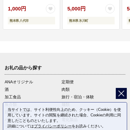
1,000円
5,000円
5
熊本県 八代市
熊本県 氷川町
お礼の品から探す
ANAオリジナル
定期便
酒
肉類
加工食品
旅行・宿泊・体験
魚介類
麺類
当サイトでは、サイト利便性向上のため、クッキー（Cookie）を使
日用品・雑貨
野菜
用しています。サイトの閲覧を継続された場合、Cookieの利用に同
パン・菓子類
電化製品
意したことものといたします。
詳細については
プライバシーポリシー
をお読みください。
フルーツ
卵・乳製品