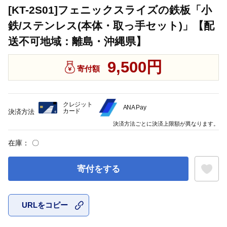
[KT-2S01]フェニックスライズの鉄板「小
鉄/ステンレス(本体・取っ手セット)」【配
送不可地域：離島・沖縄県】
9,500円
寄付額
クレジット
ANA Pay
カード
決済方法
決済方法ごとに決済上限額が異なります。
在庫：
〇
寄付をする
URLをコピー
お気に入