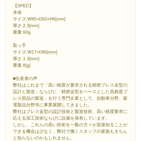
【SPEC】
本体
サイズ:W95×D50×H6[mm]
厚さ:2.3[mm]
重量:60g
取っ手
サイズ:W17×D86[mm]
厚さ:1.3[mm]
重量:8[g]
■生産者の声
弊社はこれまで「高い精度が要求される精密プレス金型の
設計と製造」ならびに「精密金型をベースとした高精度プ
レス部品の製造」を行う専門企業として、自動車分野、家
電製品分野等に事業展開してきました。
弊社はプレス金型の設計技術と製造技術、高い精度要求に
応える加工技術ならびに設備を保有しています。
しかし、これらの高い技術を一般の方々が直接知ることが
できる機会は少なく、弊社で働くスタッフの家族もきちん
と知らないのかもしれません。