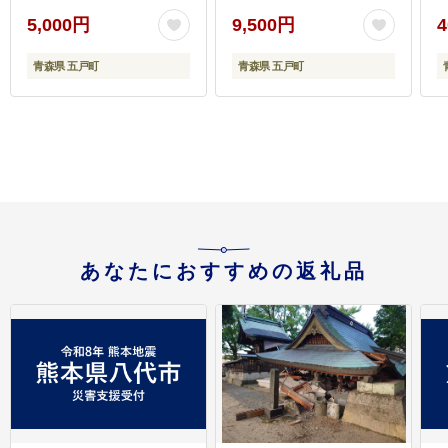
域：離島・沖縄県】
地域：離島・沖縄県】
5,000円
9,500円
4
青森県 五戸町
青森県 五戸町
あなたにおすすめの返礼品