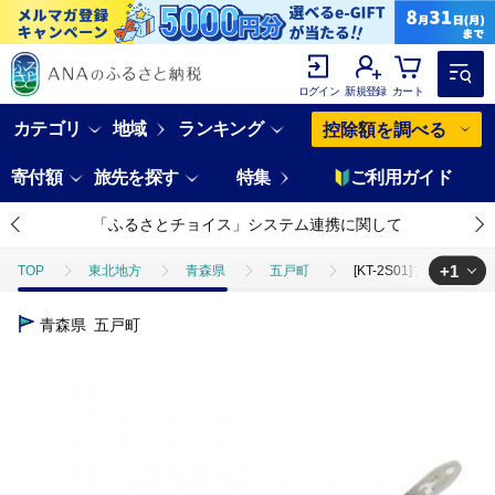
ログイン
新規登録
カート
カテゴリ
地域
ランキング
控除額を調べる
寄付額
旅先を探す
特集
ご利用ガイド
「ふるさとチョイス」システム連携に関して
+1
TOP
東北地方
青森県
五戸町
[KT-2S01]フェニ
TOP
電化製品
アウトドア・カー用品
[KT-2S01]フェ
青森県
五戸町