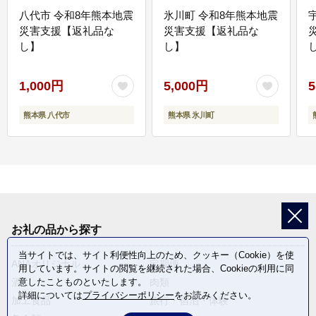
八代市 令和8年熊本地震
氷川町 令和8年熊本地震
災害支援【返礼品な
災害支援【返礼品な
し】
し】
し
1,000円
5,000円
5
熊本県 八代市
熊本県 氷川町
お礼の品から探す
当サイトでは、サイト利便性向上のため、クッキー（Cookie）を使
ANAオリジナル
定期便
用しています。サイトの閲覧を継続された場合、Cookieの利用に同
酒
肉類
意したことものといたします。
詳細については
プライバシーポリシー
をお読みください。
加工食品
旅行・宿泊・体験