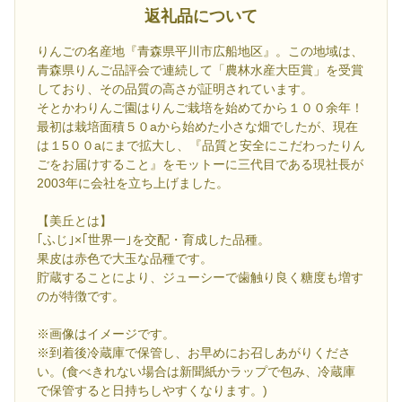
返礼品について
りんごの名産地『青森県平川市広船地区』。この地域は、
青森県りんご品評会で連続して「農林水産大臣賞」を受賞
しており、その品質の高さが証明されています。
そとかわりんご園はりんご栽培を始めてから１００余年！
最初は栽培面積５０aから始めた小さな畑でしたが、現在
は１5００aにまで拡大し、『品質と安全にこだわったりん
ごをお届けすること』をモットーに三代目である現社長が
2003年に会社を立ち上げました。
【美丘とは】
｢ふじ｣×｢世界一｣を交配・育成した品種。
果皮は赤色で大玉な品種です。
貯蔵することにより、ジューシーで歯触り良く糖度も増す
のが特徴です。
※画像はイメージです。
※到着後冷蔵庫で保管し、お早めにお召しあがりくださ
い。(食べきれない場合は新聞紙かラップで包み、冷蔵庫
で保管すると日持ちしやすくなります。)