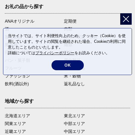
お礼の品から探す
ANAオリジナル
定期便
酒
肉類
当サイトでは、サイト利便性向上のため、クッキー（Cookie）を使
加工食品
旅行・宿泊・体験
用しています。サイトの閲覧を継続された場合、Cookieの利用に同
魚介類
麺類
意したことものといたします。
日用品・雑貨
野菜
詳細については
プライバシーポリシー
をお読みください。
パン・菓子類
電化製品
OK
フルーツ
卵・乳製品
ファッション
米・穀物
飲料(酒以外)
返礼品なし
地域から探す
北海道エリア
東北エリア
関東エリア
中部エリア
近畿エリア
中国エリア