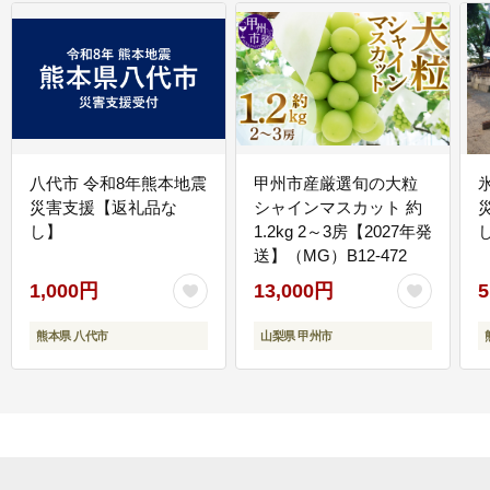
八代市 令和8年熊本地震
甲州市産厳選旬の大粒
災害支援【返礼品な
シャインマスカット 約
し】
1.2kg 2～3房【2027年発
送】（MG）B12-472
1,000円
13,000円
5
熊本県 八代市
山梨県 甲州市