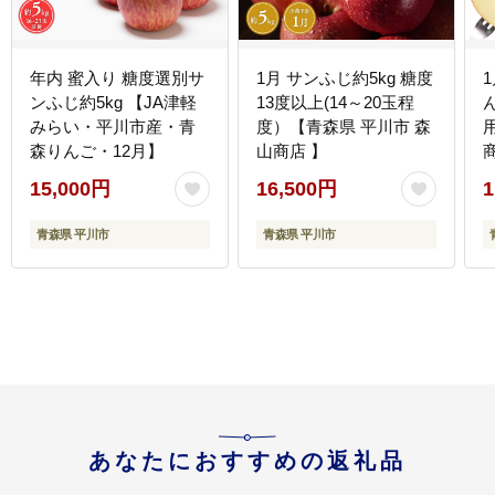
年内 蜜入り 糖度選別サ
1月 サンふじ約5kg 糖度
ンふじ約5kg 【JA津軽
13度以上(14～20玉程
みらい・平川市産・青
度）【青森県 平川市 森
森りんご・12月】
山商店 】
15,000円
16,500円
1
青森県 平川市
青森県 平川市
あなたにおすすめの返礼品