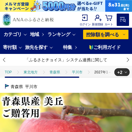
ログイン
新規登録
カート
カテゴリ
地域
ランキング
控除額を調べる
寄付額
旅先を探す
特集
ご利用ガイド
「ふるさとチョイス」システム連携に関して
+2
TOP
東北地方
青森県
平川市
2027年1～3月発送 
TOP
フルーツ
2027年1～3月発送 贈答用美丘5kg【青森県 平川
青森県
平川市
TOP
フルーツ
りんご
2027年1～3月発送 贈答用美丘5k