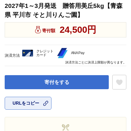
2027年1～3月発送 贈答用美丘5kg【青森
県 平川市 そと川りんご園】
24,500円
寄付額
クレジット
ANA Pay
カード
決済方法
決済方法ごとに決済上限額が異なります。
寄付をする
URLをコピー
お気に入