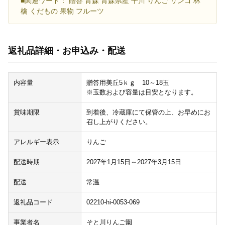
■関連ワード： 贈答 青森 青森県産 平川 りんご リンゴ 林
檎 くだもの 果物 フルーツ
返礼品詳細・お申込み・配送
内容量
贈答用美丘5ｋｇ 10～18玉
※玉数および容量は目安となります。
賞味期限
到着後、冷蔵庫にて保管の上、お早めにお
召し上がりください。
アレルギー表示
りんご
配送時期
2027年1月15日～2027年3月15日
配送
常温
返礼品コード
02210-hi-0053-069
事業者名
そと川りんご園