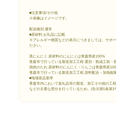
■注意事項/その他
※画像はイメージです。
配送種別:通常
■原材料:お礼品に記載
※アレルギー物質などの表示につきましては、サポ
ださい。
黒にんにく:原材料のにんにくは青森県産100%
青森市で行っている製造加工工程:選別・熟成工程・
焼肉のたれ:原材料のにんにく・りんごは青森県産10
青森市で行っている製造加工工程:原料配合・加熱殺
■地場産品基準
青森市内において返礼品等の製造、加工その他の工
などの主要な部分を行っているため。(告示第5条第3