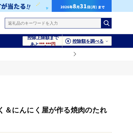
控除上限額まで
控除額を調べる
あと
***,***円
く＆にんにく屋が作る焼肉のたれ