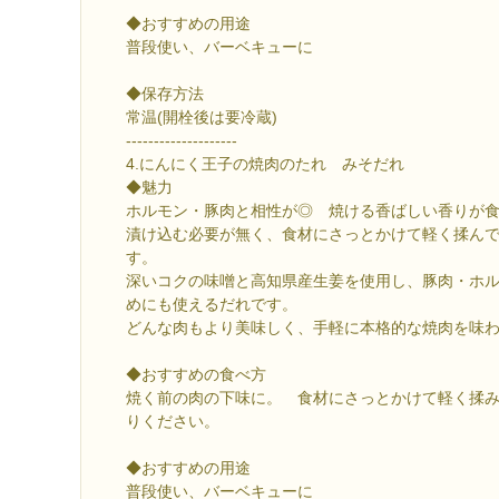
◆おすすめの用途
普段使い、バーベキューに
◆保存方法
常温(開栓後は要冷蔵)
--------------------
4.にんにく王子の焼肉のたれ みそだれ
◆魅力
ホルモン・豚肉と相性が◎ 焼ける香ばしい香りが
漬け込む必要が無く、食材にさっとかけて軽く揉ん
す。
深いコクの味噌と高知県産生姜を使用し、豚肉・ホ
めにも使えるだれです。
どんな肉もより美味しく、手軽に本格的な焼肉を味
◆おすすめの食べ方
焼く前の肉の下味に。 食材にさっとかけて軽く揉
りください。
◆おすすめの用途
普段使い、バーベキューに