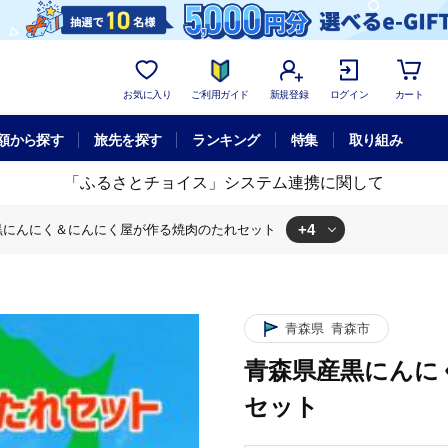
お気に入り
ご利用ガイド
新規登録
ログイン
カート
額から探す
旅先を探す
ランキング
特集
取り組み
「ふるさとチョイス」システム連携に関して
+4
黒にんにく＆にんにく屋が作る焼肉のたれセット
焼肉のたれセット
にんにく屋が作る焼肉のたれセット
作る焼肉のたれセット
森県産黒にんにく＆にんにく屋が作る焼肉のたれセット
青森県
青森市
青森県産黒にんに
セット