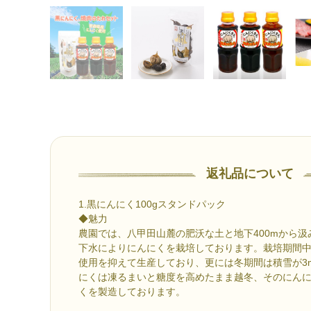
返礼品について
1.黒にんにく100gスタンドパック
◆魅力
農園では、八甲田山麓の肥沃な土と地下400mから
下水によりにんにくを栽培しております。栽培期間
使用を抑えて生産しており、更には冬期間は積雪が3
にくは凍るまいと糖度を高めたまま越冬、そのにん
くを製造しております。