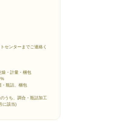
ートセンターまでご連絡く
乾燥・計量・梱包
0%
菌・瓶詰、梱包
程のうち、調合・瓶詰加工
号に該当)