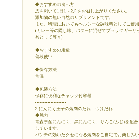
◆おすすめの食べ方
皮を剥いて1日1～2片をお召し上がりください。
添加物の無い自然のサプリメントです。
また、料理においてもヘルシーな調味料としてご使
(カレー等の隠し味、バターに混ぜてブラックガーリ
具として等々)
◆おすすめの用途
普段使い
◆保存方法
常温
◆包装方法
保存に便利なチャック付容器
--------------------
2.にんにく王子の焼肉のたれ つけだれ
◆魅力
青森県産にんにく、黒にんにく、りんご(ふじ)を配
しています。
パンチの効いたクセになる焼肉をご自宅でお楽しみ