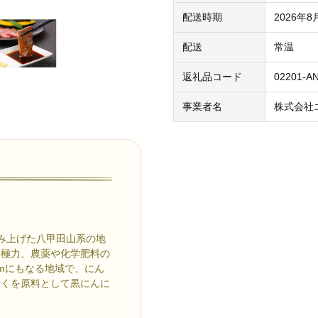
配送時期
2026年
配送
常温
返礼品コード
02201-A
事業者名
株式会社
汲み上げた八甲田山系の地
中極力、農薬や化学肥料の
mにもなる地域で、にん
にくを原料として黒にんに