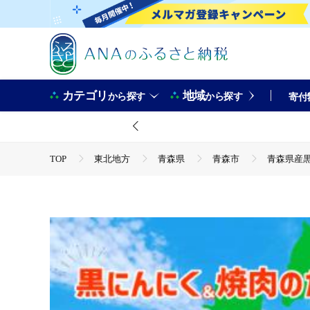
カテゴリ
地域
から探す
から探す
寄付
TOP
東北地方
青森県
青森市
青森県産
TOP
野菜
青森県産黒にんにく＆にんにく屋が作る
TOP
野菜
ほかの野菜
青森県産黒にんにく＆
TOP
加工食品
青森県産黒にんにく＆にんにく屋が
TOP
加工食品
調味料
ほかの調味料
青