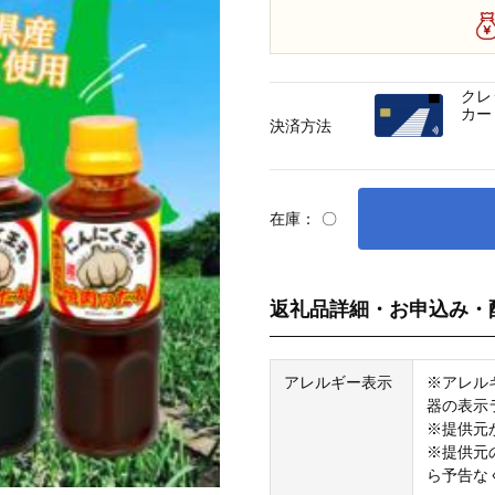
クレ
カー
決済方法
在庫：
〇
返礼品詳細・お申込み・
アレルギー表示
※アレル
器の表示
※提供元
※提供元
ら予告な