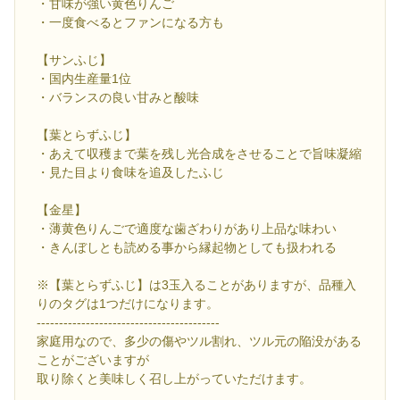
・甘味が強い黄色りんご
・一度食べるとファンになる方も
【サンふじ】
・国内生産量1位
・バランスの良い甘みと酸味
【葉とらずふじ】
・あえて収穫まで葉を残し光合成をさせることで旨味凝縮
・見た目より食味を追及したふじ
【金星】
・薄黄色りんごで適度な歯ざわりがあり上品な味わい
・きんぼしとも読める事から縁起物としても扱われる
※【葉とらずふじ】は3玉入ることがありますが、品種入
りのタグは1つだけになります。
-----------------------------------------
家庭用なので、多少の傷やツル割れ、ツル元の陥没がある
ことがございますが
取り除くと美味しく召し上がっていただけます。