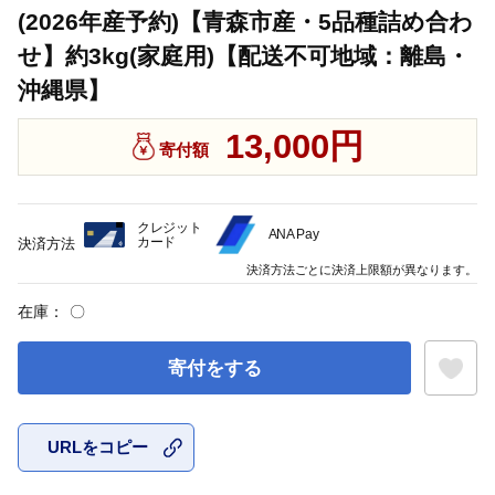
(2026年産予約)【青森市産・5品種詰め合わ
せ】約3kg(家庭用)【配送不可地域：離島・
沖縄県】
13,000円
寄付額
クレジット
ANA Pay
カード
決済方法
決済方法ごとに決済上限額が異なります。
在庫：
〇
寄付をする
URLをコピー
お気に入