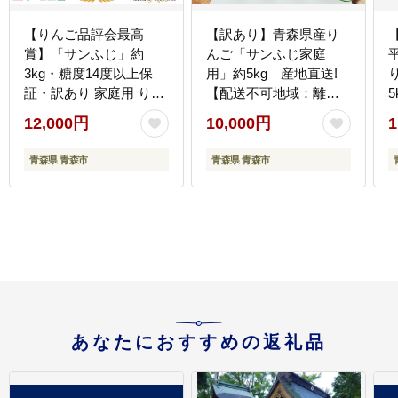
【りんご品評会最高
【訳あり】青森県産り
賞】「サンふじ」約
んご「サンふじ家庭
3kg・糖度14度以上保
用」約5kg 産地直送!
証・訳あり 家庭用 りん
【配送不可地域：離
ご【配送不可地域：離
島】
12,000円
10,000円
1
島】
青森県 青森市
青森県 青森市
あなたにおすすめの返礼品