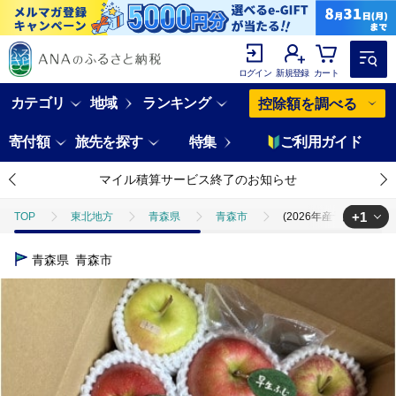
ログイン
新規登録
カート
カテゴリ
地域
ランキング
控除額を調べる
寄付額
旅先を探す
特集
ご利用ガイド
マイル積算サービス終了のお知らせ
+1
TOP
東北地方
青森県
青森市
(2026年産予約)【青
TOP
フルーツ
りんご
(2026年産予約)【青森市産・5品種
青森県
青森市