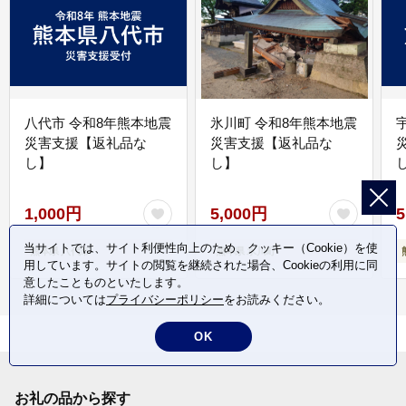
八代市 令和8年熊本地震
氷川町 令和8年熊本地震
災害支援【返礼品な
災害支援【返礼品な
し】
し】
し
1,000円
5,000円
5
当サイトでは、サイト利便性向上のため、クッキー（Cookie）を使
熊本県 八代市
熊本県 氷川町
用しています。サイトの閲覧を継続された場合、Cookieの利用に同
意したことものといたします。
詳細については
プライバシーポリシー
をお読みください。
OK
お礼の品から探す