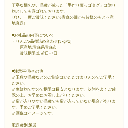
丁寧な梱包や、品種が載った「手作り葉っぱタグ」は贈り
物としても喜ばれております。
ぜひ、一度ご賞味ください♪青森の畑から皆様のもとへ産
地直送!
■お礼品の内容について
・りんご5品種詰め合わせ[3kg×1]
原産地:青森県青森市
賞味期限:出荷日+7日
■注意事項/その他
※玉数や品種などのご指定はいただけませんのでご了承く
ださい。
※生鮮物ですので期限は目安となります。状態をよくご確
認の上、お早めにお召し上がりください。
※蜜が入りやすい品種でも蜜が入っていない場合がありま
す。予めご了承ください。
※画像はイメージです。
配送種別:通常