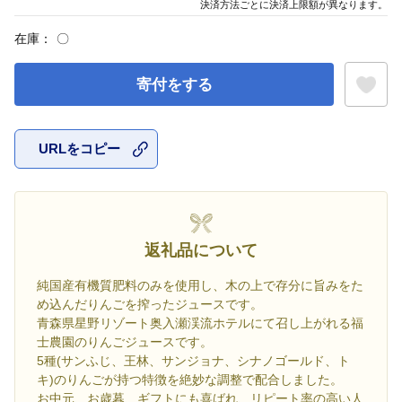
決済方法ごとに決済上限額が異なります。
在庫：
〇
寄付をする
URLをコピー
お気に入
返礼品について
純国産有機質肥料のみを使用し、木の上で存分に旨みをた
め込んだりんごを搾ったジュースです。
青森県星野リゾート奥入瀬渓流ホテルにて召し上がれる福
士農園のりんごジュースです。
5種(サンふじ、王林、サンジョナ、シナノゴールド、ト
キ)のりんごが持つ特徴を絶妙な調整で配合しました。
お中元、お歳暮、ギフトにも喜ばれ、リピート率の高い人