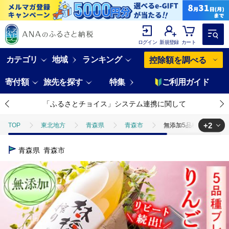
ログイン
新規登録
カート
カテゴリ
地域
ランキング
控除額を調べる
寄付額
旅先を探す
特集
ご利用ガイド
「ふるさとチョイス」システム連携に関して
+2
TOP
東北地方
青森県
青森市
無添加5品種ブレンドり
TOP
飲料（酒以外）
無添加5品種ブレンドりんごジュース 1L×6
青森県
青森市
TOP
飲料（酒以外）
ソフトドリンク
ジュース
無添