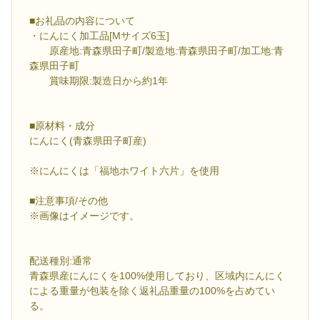
■お礼品の内容について
・にんにく加工品[Mサイズ6玉]
原産地:青森県田子町/製造地:青森県田子町/加工地:青
森県田子町
賞味期限:製造日から約1年
■原材料・成分
にんにく(青森県田子町産)
※にんにくは「福地ホワイト六片」を使用
■注意事項/その他
※画像はイメージです。
配送種別:通常
青森県産にんにくを100%使用しており、区域内にんにく
による重量が包装を除く返礼品重量の100%を占めてい
る。