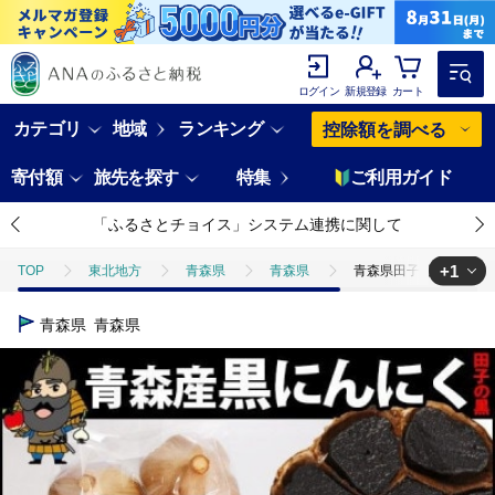
ログイン
新規登録
カート
カテゴリ
地域
ランキング
控除額を調べる
寄付額
旅先を探す
特集
ご利用ガイド
「ふるさとチョイス」システム連携に関して
+1
TOP
東北地方
青森県
青森県
青森県田子町産 田子の
TOP
加工食品
ほかの加工食品
青森県田子町産 田子の黒にん
青森県
青森県