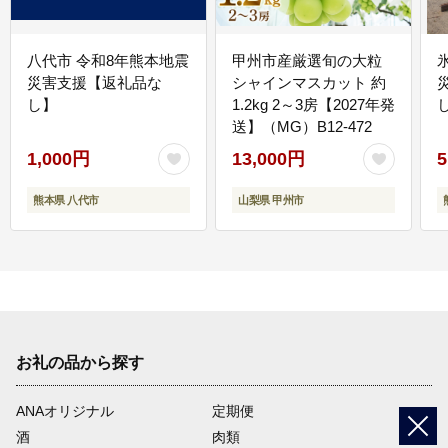
八代市 令和8年熊本地震
甲州市産厳選旬の大粒
災害支援【返礼品な
シャインマスカット 約
し】
1.2kg 2～3房【2027年発
送】（MG）B12-472
1,000円
13,000円
5
熊本県 八代市
山梨県 甲州市
お礼の品から探す
ANAオリジナル
定期便
酒
肉類