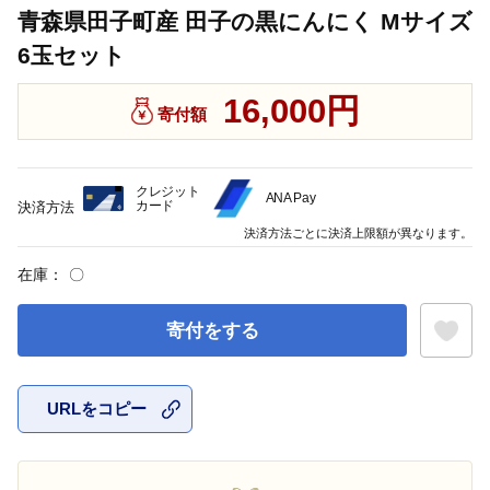
青森県田子町産 田子の黒にんにく Mサイズ
6玉セット
16,000円
寄付額
クレジット
ANA Pay
カード
決済方法
決済方法ごとに決済上限額が異なります。
在庫：
〇
寄付をする
URLをコピー
お気に入