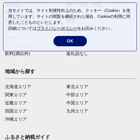
加工食品
旅行・宿泊・体験
当サイトでは、サイト利便性向上のため、クッキー（Cookie）を使
魚介類
麺類
用しています。サイトの閲覧を継続された場合、Cookieの利用に同
日用品・雑貨
野菜
意したことものといたします。
詳細については
プライバシーポリシー
をお読みください。
パン・菓子類
電化製品
フルーツ
卵・乳製品
OK
ファッション
米・穀物
飲料(酒以外)
返礼品なし
地域から探す
北海道エリア
東北エリア
関東エリア
中部エリア
近畿エリア
中国エリア
四国エリア
九州エリア
沖縄エリア
ふるさと納税ガイド