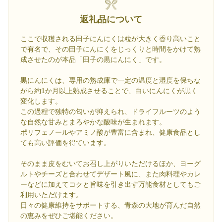
返礼品について
ここで収穫される田子にんにくは粒が大きく香り高いこと
で有名で、その田子にんにくをじっくりと時間をかけて熟
成させたのが本品「田子の黒にんにく」です。
黒にんにくは、専用の熟成庫で一定の温度と湿度を保ちな
がら約1か月以上熟成させることで、白いにんにくが黒く
変化します。
この過程で独特の匂いが抑えられ、ドライフルーツのよう
な自然な甘みとまろやかな酸味が生まれます。
ポリフェノールやアミノ酸が豊富に含まれ、健康食品とし
ても高い評価を得ています。
そのまま皮をむいてお召し上がりいただけるほか、ヨーグ
ルトやチーズと合わせてデザート風に、また肉料理やカレ
ーなどに加えてコクと旨味を引き出す万能食材としてもご
利用いただけます。
日々の健康維持をサポートする、青森の大地が育んだ自然
の恵みをぜひご堪能ください。