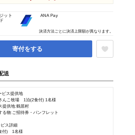
ジット
ANA Pay
ド
決済方法ごとに決済上限額が異なります。
寄付をする
配送
お気に入り登録
サービス提供地
こ牧場 1泊(2食付) 1名様
提供地:鶴居村
る物:ご招待券・パンフレット
ービス詳細
食付) 1名様