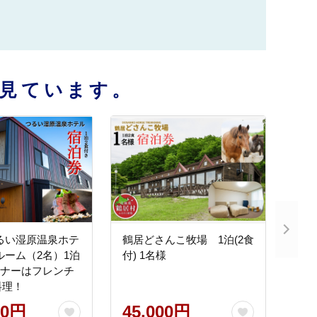
見ています。
るい湿原温泉ホテ
鶴居どさんこ牧場 1泊(2食
ルーム（2名）1泊
付) 1名様
ィナーはフレンチ
料理！
00円
45,000円