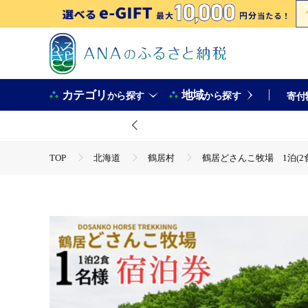
カテゴリ
地域
から探す
から探す
寄付
TOP
北海道
鶴居村
鶴居どさんこ牧場 1泊(2食
TOP
旅行・宿泊・体験
宿泊券
鶴居どさんこ牧場