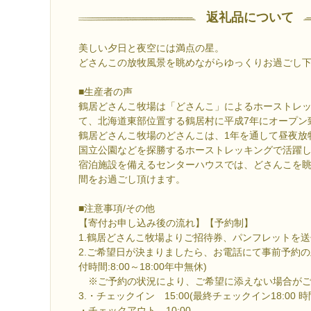
返礼品について
美しい夕日と夜空には満点の星。
どさんこの放牧風景を眺めながらゆっくりお過ごし
■生産者の声
鶴居どさんこ牧場は「どさんこ」によるホーストレッ
て、北海道東部位置する鶴居村に平成7年にオープン
鶴居どさんこ牧場のどさんこは、1年を通して昼夜放
国立公園などを探勝するホーストレッキングで活躍
宿泊施設を備えるセンターハウスでは、どさんこを
間をお過ごし頂けます。
■注意事項/その他
【寄付お申し込み後の流れ】【予約制】
1.鶴居どさんこ牧場よりご招待券、パンフレットを
2.ご希望日が決まりましたら、お電話にて事前予約の
付時間:8:00～18:00年中無休)
※ご予約の状況により、ご希望に添えない場合がご
3.・チェックイン 15:00(最終チェックイン18:00
・チェックアウト 10:00