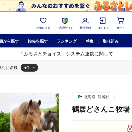
お気に入り
ご利用ガイド
新規登録
ログイン
カート
額から探す
旅先を探す
ランキング
特集
取り組み
「ふるさとチョイス」システム連携に関して
+1
付) 1名様
 1泊(2食付) 1名様
北海道
鶴居村
鶴居どさんこ牧場 1