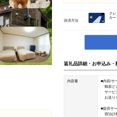
クレ
カー
決済方法
返礼品詳細・お申込み・
内容量
■内容/
鶴居どさん
サービス
お送りす
■提供サ
宿泊(2