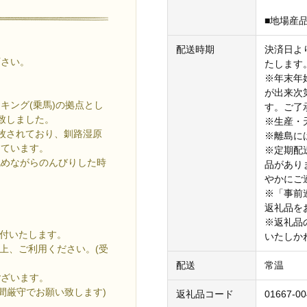
■地場産品
配送時期
決済日よ
下さい。
たします
※年末年
が出来次
キング(乗馬)の拠点とし
す。ご了
致しました。
※生産・
牧されており、釧路湿原
※離島に
しています。
※定期配
眺めながらのんびりした時
品があり
やかにご
※「事前
返礼品を
※返礼品
送付いたします。
いたしか
上、ご利用ください。(受
配送
常温
ざいます。
 時間厳守でお願い致します)
返礼品コード
01667-0