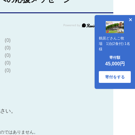
鶴居どさんこ牧
(0)
場 1泊(2食付) 1名
(0)
様
(0)
寄付額
(0)
45,000円
(0)
寄付をする
ださい。
のではありません。