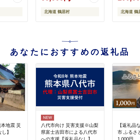
北海道 鶴居村
北海道 鶴
あなたにおすすめの返礼品
熊本地震 災
八代市向け 災害支援※山梨
【返礼品
なし】
県富士吉田市による八代市
市 ふるさ
への支援【返礼品なし】
1,000円