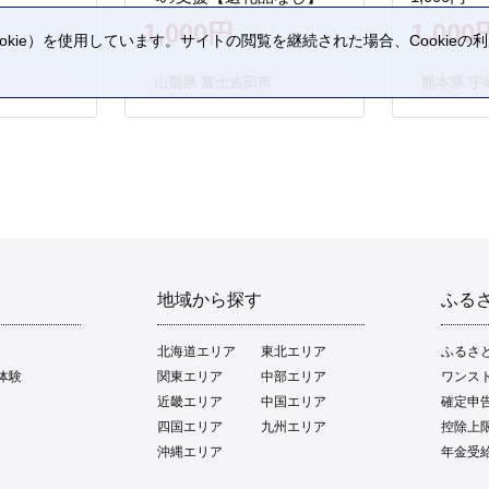
1,000円
1,000
kie）を使用しています。サイトの閲覧を継続された場合、Cookie
。
山梨県 富士吉田市
熊本県 宇
地域から探す
ふる
北海道エリア
東北エリア
ふるさ
体験
関東エリア
中部エリア
ワンス
近畿エリア
中国エリア
確定申
四国エリア
九州エリア
控除上
沖縄エリア
年金受