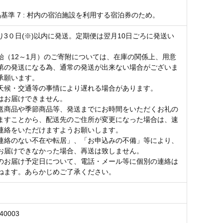
基準 7 : 村内の宿泊施設を利用する宿泊券のため。
り3０日(※)以内に発送。定期便は翌月10日ごろに発送い
。
始（12～1月）のご寄附については、在庫の関係上、用意
第の発送になる為、通常の発送が出来ない場合がございま
承願います。
天候・交通等の事情により遅れる場合があります。
はお届けできません。
送商品や季節商品等、発送までにお時間をいただくお礼の
ますことから、配送先のご住所が変更になった場合は、速
連絡をいただけますようお願いします。
連絡のない不在や転居」、「お申込みの不備」等により、
お届けできなかった場合、再送は致しません。
のお届け予定日について、電話・メール等に個別の連絡は
ねます。あらかじめご了承ください。
040003