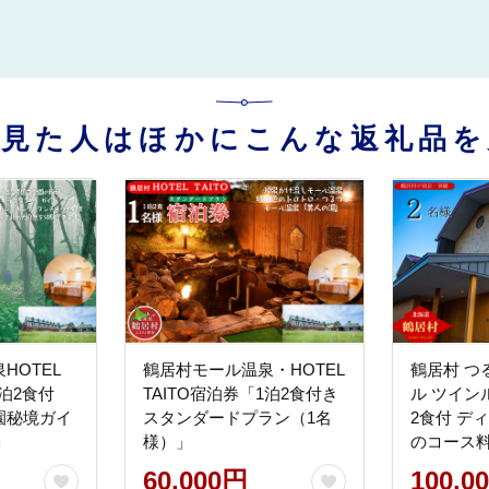
を見た人はほかにこんな返礼品を
HOTEL
鶴居村モール温泉・HOTEL
鶴居村 つ
「1泊2食付
TAITO宿泊券「1泊2食付き
ル ツイン
園秘境ガイ
スタンダードプラン（1名
2食付 デ
」
様）」
のコース
60,000円
100,0