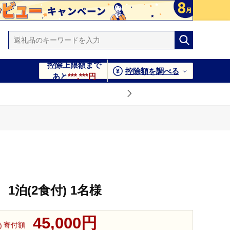
控除上限額まで
控除額を調べる
あと
***,***円
泊(2食付) 1名様
45,000円
寄付額