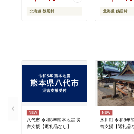
】
北海道 鶴居村
北海道 鶴居村
八代市 令和8年熊本地震 災
氷川町 令和8年
害支援【返礼品なし】
害支援【返礼品