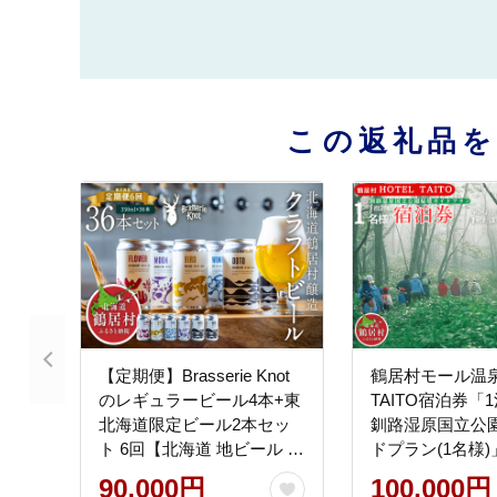
この返礼品
【定期便】Brasserie Knot
鶴居村モール温泉
のレギュラービール4本+東
TAITO宿泊券
北海道限定ビール2本セッ
釧路湿原国立公
ト 6回【北海道 地ビール ご
ドプラン(1名様)
当地 ブラッスリーノット
90,000円
100,000円