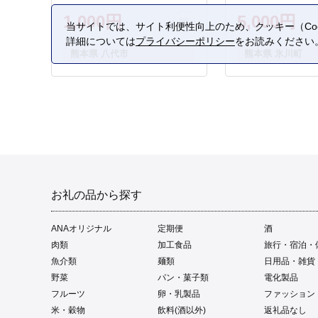
1,000円
5,000円
当サイトでは、サイト利便性向上のため、クッキー（Coo
詳細については
プライバシーポリシー
をお読みください
熊本県 八代市
熊本県 氷川町
お礼の品から探す
ANAオリジナル
定期便
酒
肉類
加工食品
旅行・宿泊・
魚介類
麺類
日用品・雑貨
野菜
パン・菓子類
電化製品
フルーツ
卵・乳製品
ファッション
米・穀物
飲料(酒以外)
返礼品なし