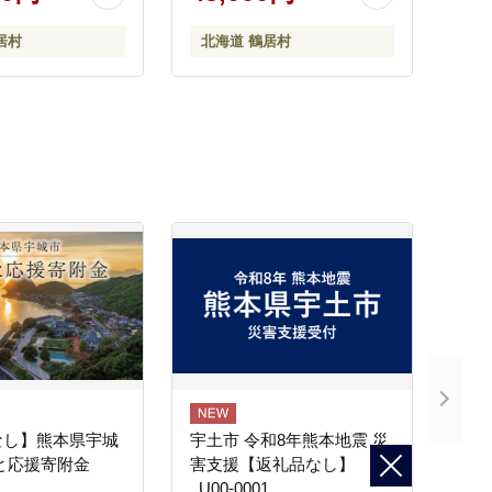
居村
北海道 鶴居村
なし】熊本県宇城
宇土市 令和8年熊本地震 災
と応援寄附金
害支援【返礼品なし】
_U00-0001