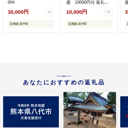
004
援 10000円分 返礼品
なし_H0039-006
な
30,000円
10,000円
3
北海道 浜中町
北海道 浜中町
あなたにおすすめの返礼品