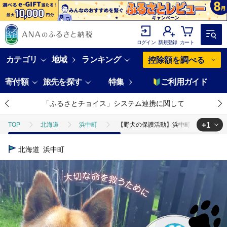
ログイン
新規登録
カート
カテゴリ
地域
ランキング
控除額を調べる
寄付額
旅先を探す
特集
ご利用ガイド
「ふるさとチョイス」システム連携に関して
+1
TOP
北海道
浜中町
【野犬の保護活動】浜中町「ドッグレスキュ
TOP
返礼品なし
【野犬の保護活動】浜中町「ドッグレスキューしおんの
北海道
浜中町