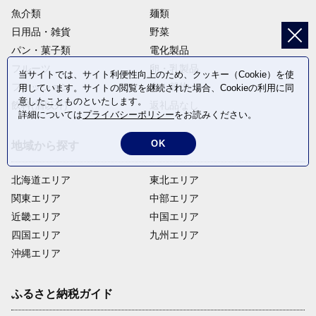
魚介類
麺類
日用品・雑貨
野菜
パン・菓子類
電化製品
フルーツ
卵・乳製品
当サイトでは、サイト利便性向上のため、クッキー（Cookie）を使
ファッション
米・穀物
用しています。サイトの閲覧を継続された場合、Cookieの利用に同
意したことものといたします。
飲料(酒以外)
返礼品なし
詳細については
プライバシーポリシー
をお読みください。
OK
地域から探す
北海道エリア
東北エリア
関東エリア
中部エリア
近畿エリア
中国エリア
四国エリア
九州エリア
沖縄エリア
ふるさと納税ガイド