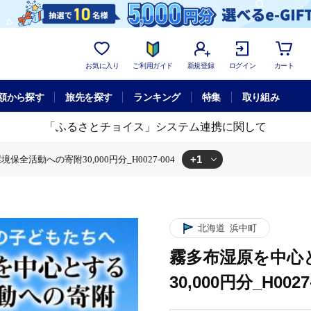
お気に入り
ご利用ガイド
新規登録
ログイン
カート
額から探す
旅先を探す
ランキング
特集
取り組み
「ふるさとチョイス」システム連携に関して
+1
全活動への寄附30,000円分_H0027-004
寄附30,000円分_H0027-004
北海道
浜中町
霧多布湿原を中心
30,000円分_H0027