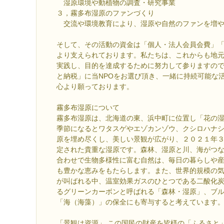
湿原環境や動植物の調査・研究事業
３，霧多布湿原のファンづくり
交流や環境教育により、湿原や自然のファンを増や
そして、その活動の資金は「個人・法人会員会費」
より支えられております。私たちは、これからも地
実践し、目的を達成するために努力して参りますの
と納税」に当NPOをお選び頂き、一緒に持続可能な
心より願っております。
霧多布湿原について
霧多布湿原は、北海道の東、浜中町に位置し「花の
季節になるとワタスゲやエゾカンゾウ、クシロハナ
原を埋め尽くし、美しい景観が広がり、２０２１年
定された貴重な湿原です。森林、湿原と川、海がつ
合わせで生物多様性に富む自然は、毎日の暮らしや
も豊かな恵みをもたらします。また、世界的規模の
が叫ばれる中、温室効果ガスのひとつである二酸化
るグリーンカーボンと呼ばれる「森林・湿原」、ブ
「海（海藻）」の保全にも寄与すると考えています
「景観は資源」 この国民の財産を皆様の「ふるさと