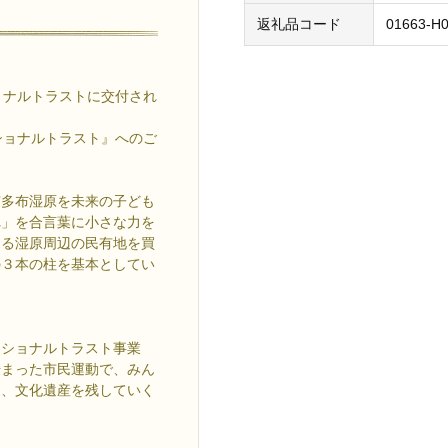
返礼品コード
01663-H0
ョナルトラストに交付され
ショナルトラスト』へのご
霧多布湿原を未来の子ども
れ」を合言葉に小さな力を
ある湿原周辺の民有地を買
の３本の柱を基本としてい
ショナルトラスト事業
始まった市民運動で、みん
物、文化遺産を残していく