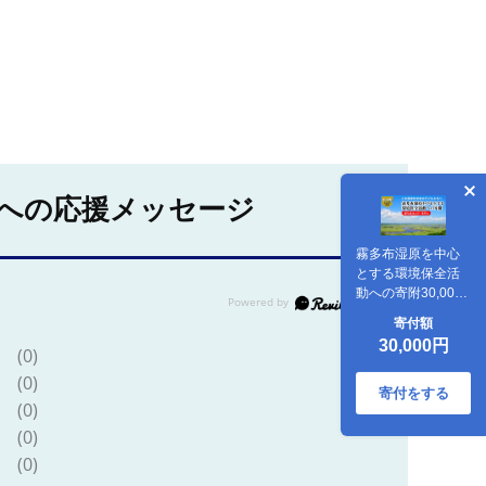
への応援メッセージ
霧多布湿原を中心
とする環境保全活
動への寄附30,000
円分_H0027-004
寄付額
30,000円
(0)
(0)
寄付をする
(0)
(0)
(0)