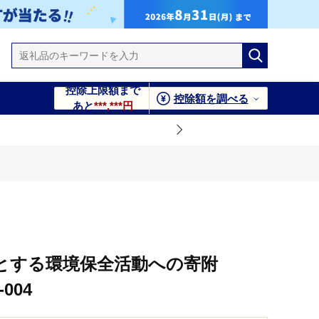
控除上限額まで
控除額を調べる
あと
***,***円
とする環境保全活動への寄附
-004