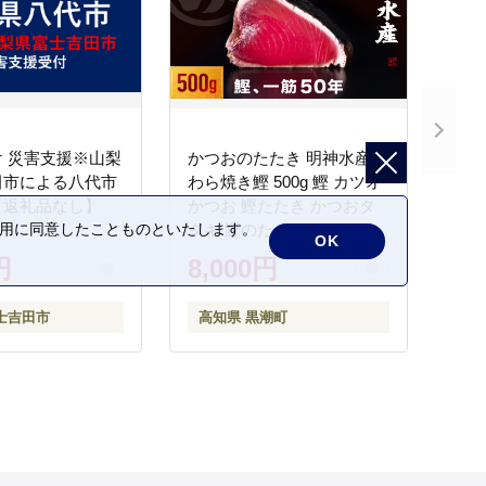
 災害支援※山梨
かつおのたたき 明神水産
田市による八代市
わら焼き鰹 500g 鰹 カツオ
【返礼品なし】
かつお 鰹たたき かつおタ
タキ 鰹のたたき かつおの
の利用に同意したことものといたします。
OK
タタキ 藁焼き わら焼き 魚
円
8,000円
さかな 海鮮 刺身 お刺身 冷
凍 ご家庭用 グルメ 特産品
士吉田市
高知県 黒潮町
ご当地 本場 高知 黒潮町 ギ
フト 贈答品 人気 返礼品 ふ
るさと納税 魚介類 高知県
産 土佐名物 高知県 高評価
食卓 ご飯のお供 父の日 ギ
フト プレゼント[1669]