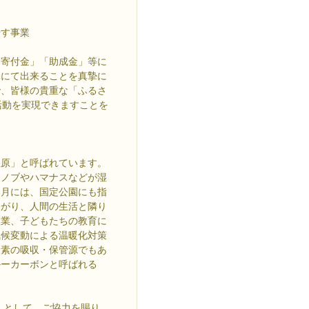
す事業
「寄付金」「助成金」等に
元にて出来ることを真摯に
で、皆様の貴重な「ふるさ
活動を実現できますことを
湿原」と呼ばれています。
シノブやハマナスなどが湿
３月には、国定公園にも指
ながり、人間の生活と隣り
産業、子どもたちの教育に
気候変動による温暖化対策
炭素の吸収・保管源でもあ
ルーカーボンと呼ばれる
。
」として、ご協力を賜り