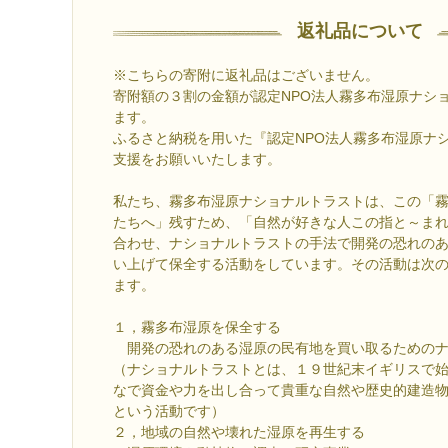
返礼品について
※こちらの寄附に返礼品はございません。
寄附額の３割の金額が認定NPO法人霧多布湿原ナシ
ます。
ふるさと納税を用いた『認定NPO法人霧多布湿原ナ
支援をお願いいたします。
私たち、霧多布湿原ナショナルトラストは、この「
たちへ」残すため、「自然が好きな人この指と～ま
合わせ、ナショナルトラストの手法で開発の恐れの
い上げて保全する活動をしています。その活動は次
ます。
１，霧多布湿原を保全する
開発の恐れのある湿原の民有地を買い取るためのナ
（ナショナルトラストとは、１９世紀末イギリスで
なで資金や力を出し合って貴重な自然や歴史的建造
という活動です）
２，地域の自然や壊れた湿原を再生する