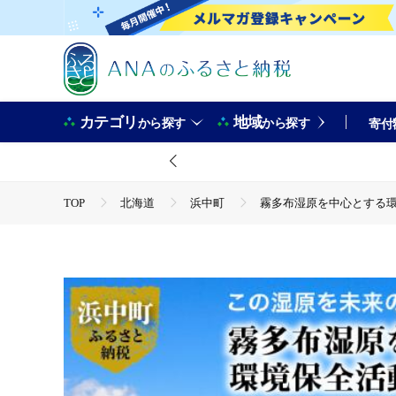
カテゴリ
地域
から探す
から探す
寄付
TOP
北海道
浜中町
霧多布湿原を中心とする環境保
TOP
返礼品なし
霧多布湿原を中心とする環境保全活動への