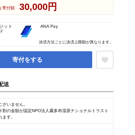
30,000円
寄付額
ジット
ANA Pay
ド
決済方法ごとに決済上限額が異なります。
寄付をする
配送
お気に入り登録
ございません。
３割の金額が認定NPO法人霧多布湿原ナショナルトラスト
れます。