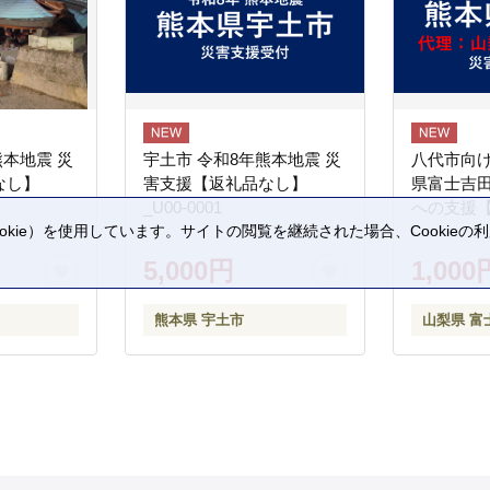
熊本地震 災
宇土市 令和8年熊本地震 災
八代市向け
なし】
害支援【返礼品なし】
県富士吉
_U00-0001
への支援
kie）を使用しています。サイトの閲覧を継続された場合、Cookie
。
5,000円
1,000
熊本県 宇土市
山梨県 富