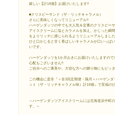
嬉しい【計18個】お届けいたします!!
■クリスピーサンド（ザ・リッチキャラメル）
さらに美味しくなってリニューアル!!
ハーゲンダッツの中でも大人気＆定番のクリスピー
アイスクリームに塩とカラメルを加え、かじった瞬
をよりリッチに感じられるようリニューアルしました!
ひと口かじると甘く香ばしいキャラメルが口いっぱ
いです。
ハーゲンダッツを1か月おきにお届けいたしますので
心配もございません!!
ご自分へのご褒美や、大切な方への贈り物にもピッ
この機会に是非『＜全3回定期便・隔月＞ハーゲンダ
ット（ザ・リッチキャラメル味）計18個』で至福の
～ハーゲンダッツアイスクリームには北海道浜中町
す。～