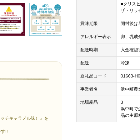
■クリス
ザ・リッチ
賞味期限
開封後は
アレルギー表示
卵、乳成
配送時期
入金確認
配送
冷凍
返礼品コード
01663-H0
事業者名
浜中町農
地場産品
3
浜中町で
品の主原
リッチキャラメル味）』を
!!