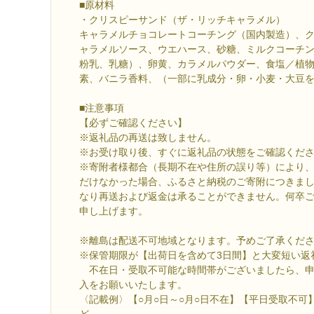
■原材料
・クリスピーサンド（ザ・リッチキャラメル）
キャラメルチョコレートコーチング（国内製造）、
ャラメルソース、ウエハース、砂糖、ミルクコーチ
粉乳、乳糖）、卵黄、カラメルパウダー、食塩／植
素、バニラ香料、（一部に乳成分・卵・小麦・大豆
■注意事項
【必ずご確認ください】
※返礼品の再送は致しません。
※お受け取り後、すぐに返礼品の状態をご確認くだ
※寄附者様都合（長期不在や住所の誤り等）により
だけなかった場合、ふるさと納税のご寄附につきま
なり再送および返金は承ることができません。何卒
申し上げます。
※離島は配送不可地域となります。予めご了承くだ
※保管期限が【出荷日を含めて3日間】と大変短い返
不在日・受取不可能な時間帯がございましたら、申
入をお願いいたします。
〈記載例〉【○月○日～○月○日不在】【平日受取不可
ど