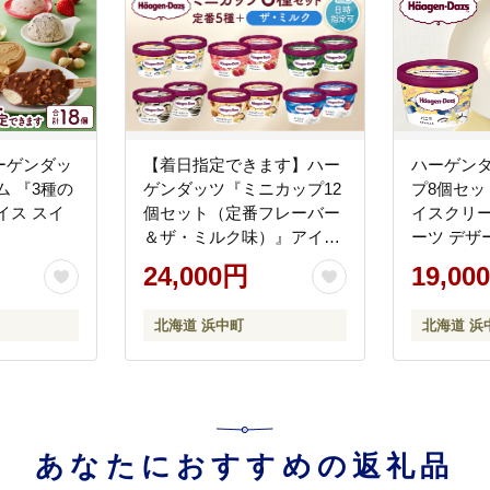
ーゲンダッ
【着日指定できます】ハー
ハーゲン
ム 『3種の
ゲンダッツ『ミニカップ12
プ8個セッ
イス スイ
個セット（定番フレーバー
イスクリー
＆ザ・ミルク味）』アイス
ーツ デザート
クリーム アイス スイーツ
24,000円
19,00
デザート_H0016-112
北海道 浜中町
北海道 浜
あなたにおすすめの返礼品