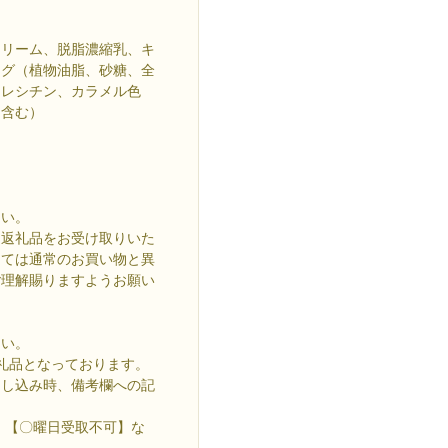
クリーム、脱脂濃縮乳、キ
ング（植物油脂、砂糖、全
物レシチン、カラメル色
を含む）
さい。
、返礼品をお受け取りいた
しては通常のお買い物と異
ご理解賜りますようお願い
さい。
礼品となっております。
し込み時、備考欄への記
】【〇曜日受取不可】な