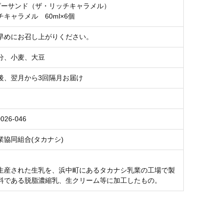
ピーサンド（ザ・リッチキャラメル）
キャラメル 60ml×6個
早めにお召し上がりください。
分、小麦、大豆
後、翌月から3回隔月お届け
026-046
業協同組合(タカナシ)
生産された生乳を、浜中町にあるタカナシ乳業の工場で製
料である脱脂濃縮乳、生クリーム等に加工したもの。