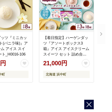
ダッツ『ミニカッ
【着日指定】ハーゲンダッ
ト(バニラ味)』ア
ツ『アソートボックス3
ム アイス スイ
箱』アイス アイスクリーム
_H0016-106
スイーツ セット 詰め合わ
せ 人気 冷凍 贅沢 夏 お中元
0円
21,000円
北海道_H0016-110
中町
北海道 浜中町