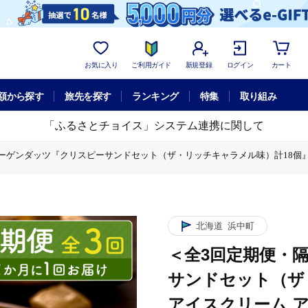
お気に入り
ご利用ガイド
新規登録
ログイン
カート
額から探す
旅先を探す
ランキング
特集
取り組み
「ふるさとチョイス」システム連携に関して
ゲンダッツ『クリスピーサンドセット（ザ・リッチキャラメル味）計18個』アイス
ツ『クリスピーサンドセット（ザ・リッチキャラメル味）計18個』アイスクリーム 
・リッチキャラメル味）計18個』アイスクリーム アイス スイーツ デザート_
北海道
浜中町
＜全3回定期便・
サンドセット（ザ
アイスクリーム アイ