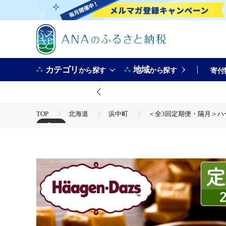
カテゴリ
地域
から探す
から探す
寄付
TOP
北海道
浜中町
＜全3回定期便・隔月＞ハー
+2
TOP
卵・乳製品
＜全3回定期便・隔月＞ハーゲンダッ
TOP
卵・乳製品
アイスクリーム
＜全3回定期便・隔月＞ハーゲンダッツ『クリスピーサンドセット（ザ