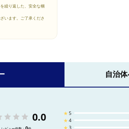
験を繰り返した、安全な梱
ございます。ご了承くださ
ー
自治体
★
5
0.0
★
4
★
3
0
レビュー件数：
件