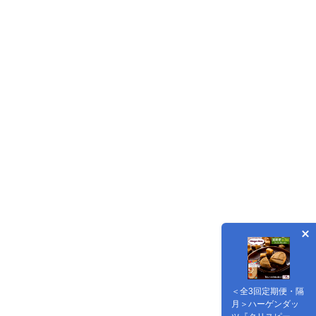
＜全3回定期便・隔
月＞ハーゲンダッ