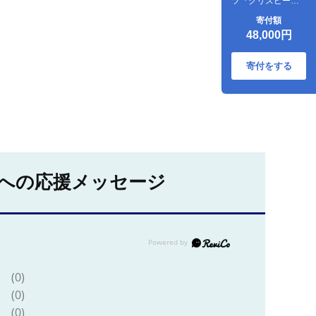
ツ『クリスピーサ
ンドセット（ザ・
寄付額
リッチキャラメル
48,000円
味）計18個』アイ
スクリーム アイス
スイーツ デザート
寄付をする
_H0016-165
への応援メッセージ
(0)
(0)
(0)