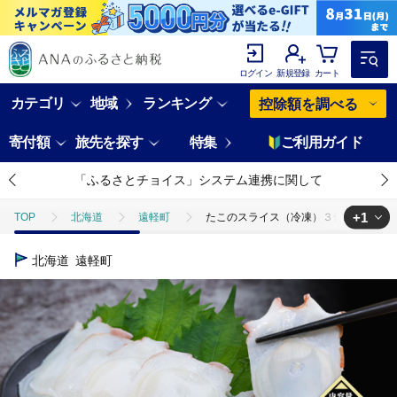
ログイン
新規登録
カート
カテゴリ
地域
ランキング
控除額を調べる
寄付額
旅先を探す
特集
ご利用ガイド
「ふるさとチョイス」システム連携に関して
+1
TOP
北海道
遠軽町
たこのスライス（冷凍）３個パック 750g (
TOP
魚介類
たこ・いか
たこのスライス（冷凍）３個パック 750
北海道
遠軽町