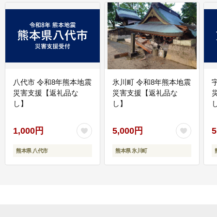
八代市 令和8年熊本地震
氷川町 令和8年熊本地震
災害支援【返礼品な
災害支援【返礼品な
し】
し】
し
1,000円
5,000円
5
熊本県 八代市
熊本県 氷川町