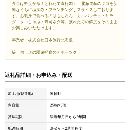
タコは鮮度が命！とれたて直行加工！北海道産のタコを新
鮮なうちに塩揉み・ブランチングしスライスしておりま
す。お刺身で食べるのはもちろん、カルパッチョ・サラ
ダ・タコしゃぶ・寿司ネタ等、獲れたての鮮度をそのまま
お楽しみいただけます。
事業者：株式会社日本旅行北海道
提 供：道の駅遠軽森のオホーツク
返礼品詳細・お申込み・配送
加工地(製造地)
遠軽町
内容量
250g×3個
賞味期限
製造年月日から2年間
配送時期
決済から2週間程度