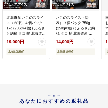
北海道産 たこのスライ
たこのスライス（冷
ス（冷凍）４個パック
凍）３個パック 750g
1kg (250g×4個) ( ふるさ
(250g×3個) ( ふるさと納
と納税 タコ 蛸 北海道産
税 タコ 蛸 北海道産 刺
刺身 カルパッチョ サラ
身 カルパッチョ サラダ
19,000円
14,000円
1
ダ たこしゃぶ 寿司 冷凍
たこしゃぶ 寿司 冷凍 海
海鮮 お取り寄せグルメ
鮮 お取り寄せグルメ 北
北海道 遠軽町
北海道 遠軽町
北海道 遠軽町 ) en01-
海道 遠軽町 ) en01-
00070
00068
e
あなたにおすすめの返礼品