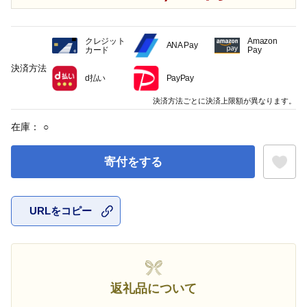
クレジット
Amazon
ANA Pay
カード
Pay
決済方法
d払い
PayPay
決済方法ごとに決済上限額が異なります。
在庫：
○
寄付をする
URLをコピー
お気に入
返礼品について