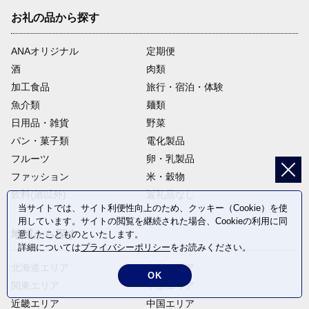
お礼の品から探す
ANAオリジナル
定期便
酒
肉類
加工食品
旅行・宿泊・体験
魚介類
麺類
日用品・雑貨
野菜
パン・菓子類
電化製品
フルーツ
卵・乳製品
ファッション
米・穀物
飲料(酒以外)
返礼品なし
当サイトでは、サイト利便性向上のため、クッキー（Cookie）を使
用しています。サイトの閲覧を継続された場合、Cookieの利用に同
地域から探す
意したことものといたします。
詳細については
プライバシーポリシー
をお読みください。
北海道エリア
東北エリア
OK
関東エリア
中部エリア
近畿エリア
中国エリア