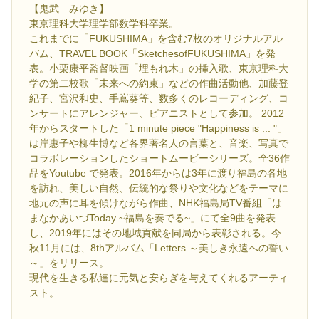
【鬼武 みゆき】
東京理科大学理学部数学科卒業。
これまでに「FUKUSHIMA」を含む7枚のオリジナルアル
バム、TRAVEL BOOK「SketchesofFUKUSHIMA」を発
表。小栗康平監督映画「埋もれ木」の挿入歌、東京理科大
学の第二校歌「未来への約束」などの作曲活動他、加藤登
紀子、宮沢和史、手嶌葵等、数多くのレコーディング、コ
ンサートにアレンジャー、ピアニストとして参加。 2012
年からスタートした「1 minute piece "Happiness is ... "」
は岸惠子や柳生博など各界著名人の言葉と、音楽、写真で
コラボレーションしたショートムービーシリーズ。全36作
品をYoutube で発表。2016年からは3年に渡り福島の各地
を訪れ、美しい自然、伝統的な祭りや文化などをテーマに
地元の声に耳を傾けながら作曲、NHK福島局TV番組「は
まなかあいづToday ~福島を奏でる~」にて全9曲を発表
し、2019年にはその地域貢献を同局から表彰される。今
秋11月には、8thアルバム「Letters ～美しき永遠への誓い
～」をリリース。
現代を生きる私達に元気と安らぎを与えてくれるアーティ
スト。