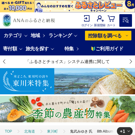
ログイン
新規登録
カート
カテゴリ
地域
ランキング
控除額を調べる
寄付額
旅先を探す
特集
ご利用ガイド
「ふるさとチョイス」システム連携に関して
+1
TOP
北海道
東川町
鬼武みゆき 氏 8th Album「 Lette