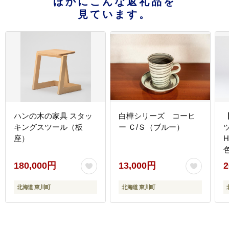
ほかにこんな返礼品を
見ています。
ハンの木の家具 スタッ
白樺シリーズ コーヒ
キングスツール（板
ー Ｃ/Ｓ（ブルー）
座）
180,000円
13,000円
2
北海道 東川町
北海道 東川町