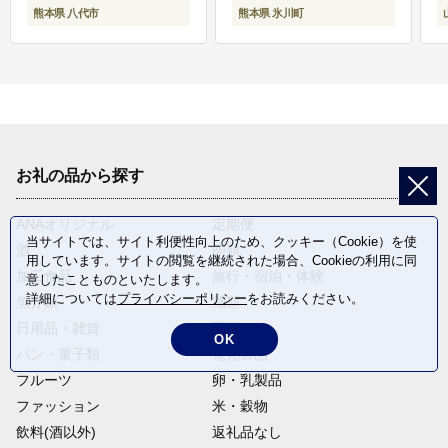
熊本県 八代市
熊本県 氷川町
お礼の品から探す
ANAオリジナル
定期便
当サイトでは、サイト利便性向上のため、クッキー（Cookie）を使
酒
肉類
用しています。サイトの閲覧を継続された場合、Cookieの利用に同
加工食品
旅行・宿泊・体験
意したことものといたします。
詳細については
プライバシーポリシー
をお読みください。
魚介類
麺類
日用品・雑貨
野菜
OK
パン・菓子類
電化製品
フルーツ
卵・乳製品
ファッション
米・穀物
飲料(酒以外)
返礼品なし