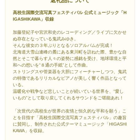
返礼品について
高校生国際交流写真フェスティバル 公式ミュージック「H
IGASHIKAWA」収録
加藤登紀子や宮沢和史のレコーディング／ライブに欠かせ
ぬ存在となっている鬼武みゆき。
そんな彼女の３年ぶりとなるソロアルバムが完成！
北海道大雪山連峰の麓にある東川町を訪ねた際、豊かな自
然とそこで暮らす人々の姿勢に感銘を受け、地球環境と平
和への想いを“８通の手紙”として作曲。
ストリングスや管楽器を大胆にフィーチャーしつつ、鬼武
の特徴であるリリカルなピアノが美しく響く作品となって
いる。
温暖化や戦争など悲しいことが続いている世界を、“愛し
いもの”として取り戻してくれるサウンドをご堪能あれ！
「次世代の高校生が世界の友情と恒久的な平和を願う」こ
とを目指す「高校生国際交流写真フェスティバル」の趣旨
に賛同し、制作された公式テーマミュージック「HIGASHI
KAWA」を収録。