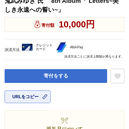
鬼武みゆき 氏 8th Album「 Letters~美
しき永遠への誓い~」
10,000円
寄付額
クレジット
ANA Pay
カード
決済方法
決済方法ごとに決済上限額が異なります。
寄付をする
URLをコピー
お気に入