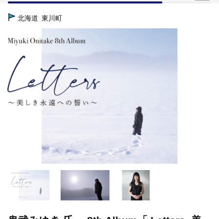
TOP
日用品・雑貨
ほかの雑貨・日用品
鬼武みゆき 氏 8th 
北海道
東川町