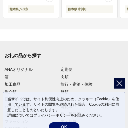
熊本県 八代市
熊本県 氷川町
お礼の品から探す
ANAオリジナル
定期便
酒
肉類
加工食品
旅行・宿泊・体験
魚介類
麺類
日用品・雑貨
野菜
当サイトでは、サイト利便性向上のため、クッキー（Cookie）を使
用しています。サイトの閲覧を継続された場合、Cookieの利用に同
パン・菓子類
電化製品
意したことものといたします。
フルーツ
卵・乳製品
詳細については
プライバシーポリシー
をお読みください。
ファッション
米・穀物
OK