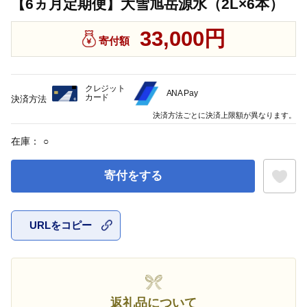
【6ヵ月定期便】大雪旭岳源水（2L×6本）
33,000円
寄付額
クレジット
ANA Pay
カード
決済方法
決済方法ごとに決済上限額が異なります。
在庫：
○
寄付をする
URLをコピー
お気に入
返礼品について