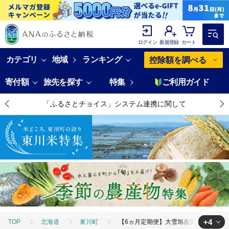
ログイン
新規登録
カート
カテゴリ
地域
ランキング
控除額を調べる
寄付額
旅先を探す
特集
ご利用ガイド
「ふるさとチョイス」システム連携に関して
+4
TOP
北海道
東川町
【6ヵ月定期便】大雪旭岳源水（2L×6