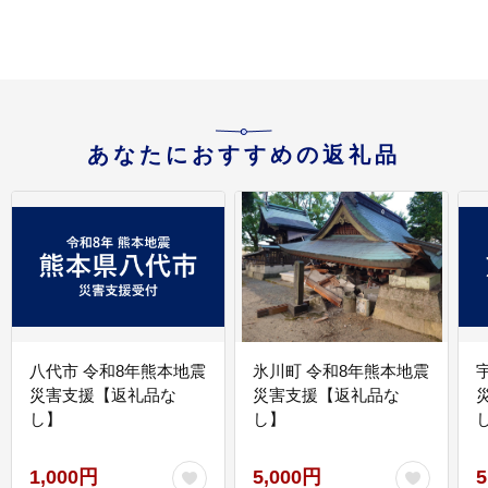
あなたにおすすめの返礼品
八代市 令和8年熊本地震
氷川町 令和8年熊本地震
災害支援【返礼品な
災害支援【返礼品な
し】
し】
し
1,000円
5,000円
5