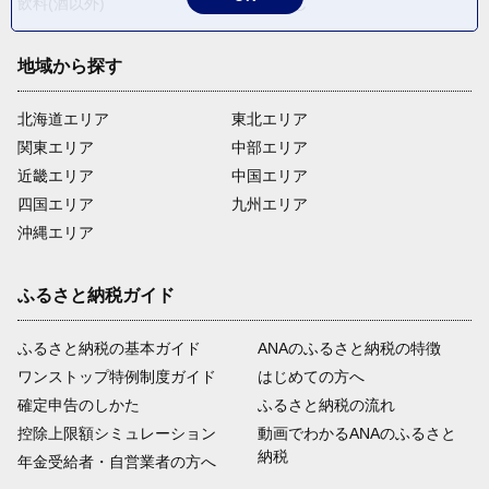
飲料(酒以外)
返礼品なし
地域から探す
北海道エリア
東北エリア
関東エリア
中部エリア
近畿エリア
中国エリア
四国エリア
九州エリア
沖縄エリア
ふるさと納税ガイド
ふるさと納税の基本ガイド
ANAのふるさと納税の特徴
ワンストップ特例制度ガイド
はじめての方へ
確定申告のしかた
ふるさと納税の流れ
控除上限額シミュレーション
動画でわかるANAのふるさと
納税
年金受給者・自営業者の方へ