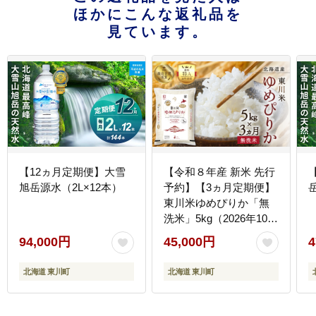
ほかにこんな返礼品を
見ています。
【12ヵ月定期便】大雪
【令和８年産 新米 先行
旭岳源水（2L×12本）
予約】【3ヵ月定期便】
東川米ゆめぴりか「無
洗米」5kg（2026年10月
中旬より発送予定）
94,000円
45,000円
4
北海道 東川町
北海道 東川町