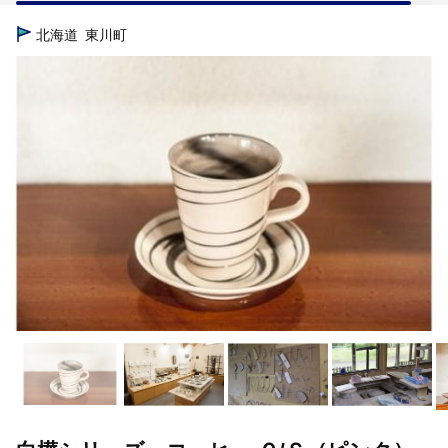
TOP
日用品・雑貨
白樺シリーズ コーヒー Ｃ/Ｓ（ピンク）
北海道
東川町
TOP
日用品・雑貨
食器
白樺シリーズ コーヒー Ｃ/Ｓ（ピ