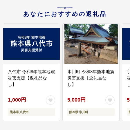
あなたにおすすめの返礼品
八代市 令和8年熊本地震
氷川町 令和8年熊本地震
災害支援【返礼品な
災害支援【返礼品な
し】
し】
し
1,000円
5,000円
5
熊本県 八代市
熊本県 氷川町