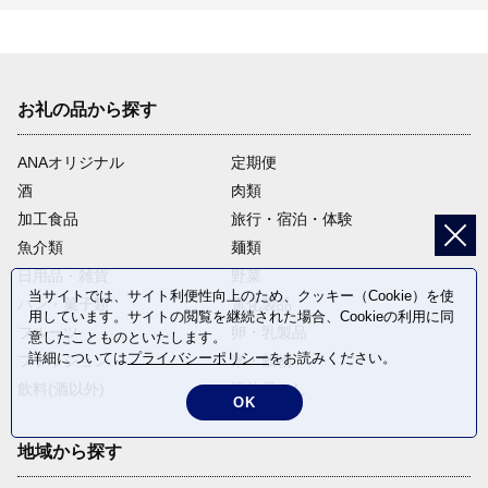
お礼の品から探す
ANAオリジナル
定期便
酒
肉類
加工食品
旅行・宿泊・体験
魚介類
麺類
日用品・雑貨
野菜
当サイトでは、サイト利便性向上のため、クッキー（Cookie）を使
パン・菓子類
電化製品
用しています。サイトの閲覧を継続された場合、Cookieの利用に同
フルーツ
卵・乳製品
意したことものといたします。
詳細については
プライバシーポリシー
をお読みください。
ファッション
米・穀物
飲料(酒以外)
返礼品なし
OK
地域から探す