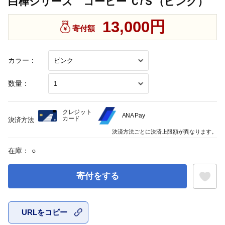
白樺シリーズ コーヒー Ｃ/Ｓ（ピンク）
13,000円
寄付額
カラー：
数量：
クレジット
ANA Pay
カード
決済方法
決済方法ごとに決済上限額が異なります。
在庫：
○
寄付をする
URLをコピー
お気に入