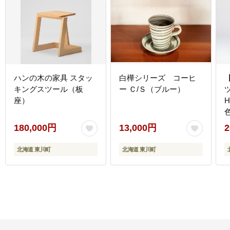
ハンの木の家具 スタッ
白樺シリーズ コーヒ
キングスツール（板
ー Ｃ/Ｓ（ブルー）
座）
180,000円
13,000円
2
北海道 東川町
北海道 東川町