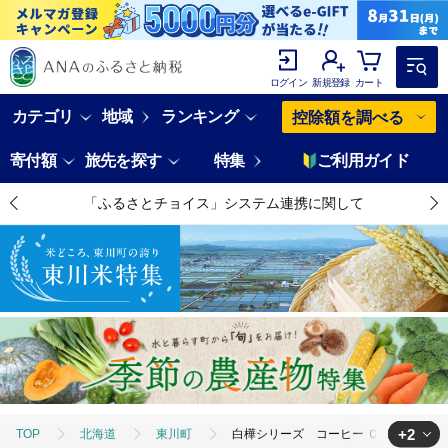
ログイン
新規登録
カート
カテゴリ
地域
ランキング
控除額を調べる
寄付額
旅先を探す
特集
ご利用ガイド
「ふるさとチョイス」システム連携に関して
+2
TOP
北海道
東川町
白樺シリーズ コーヒー Ｃ/Ｓ（ピンク