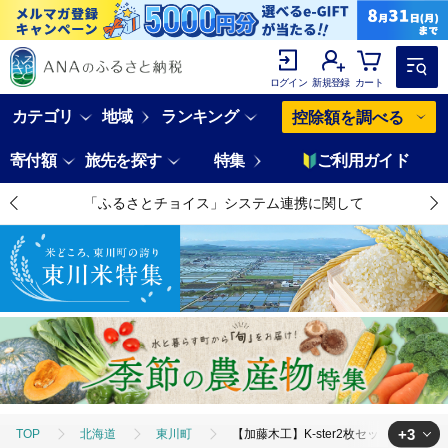
ログイン
新規登録
カート
カテゴリ
地域
ランキング
控除額を調べる
寄付額
旅先を探す
特集
ご利用ガイド
「ふるさとチョイス」システム連携に関して
+3
TOP
北海道
東川町
【加藤木工】K-ster2枚セット(化粧箱