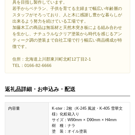
具を目指し製作しています。
若手からベテラン、子供を育てる主婦まで幅広い年齢層の
スタッフがそろっており、人と木に感謝し豊かな暮らしが
出来るよう努力を続けている工場です。
加藤木工の商品は無垢材と天然木突き板による組み合わせ
を生かし、ナチュラルなクリア塗装から時代を感じるアン
ティーク調の塗装まで自社工場で行う幅広い商品構成が特
徴です。
住所：北海道上川郡東川町北町12丁目2-1
TEL：0166-82-6666
返礼品詳細・お申込み・配送
内容量
K-ster：2枚（K-245 風波・K-405 雪華文
様）化粧箱入り
サイズ：W90mm × D90mm × H4mm
樹 種：ナラ
塗 装：オイル塗装