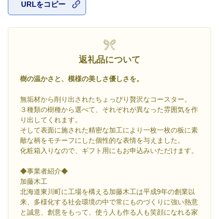
URLをコピー
お気に入
返礼品について
樹の温かさと、模様の美しさ優しさを。
無垢材から削り出されたちょっぴり贅沢なコースター。
３種類の樹種から選べて、それぞれが異なった雰囲気を作
り出してくれます。
そして表面に施された精密な加工により一枚一枚の板に素
敵な柄をモチーフにした個性的な表情を与えました。
化粧箱入りなので、ギフト用にもお申込みいただけます。
◆事業者紹介◆
加藤木工
北海道東川町に工場を構える加藤木工は平成9年の創業以
来、多様化する社会環境の中で常にものづくりに強い熱意
と誠意、創意をもって、使う人も作る人も笑顔になれる家