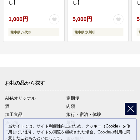
し】
し】
し
1,000円
5,000円
5
熊本県 八代市
熊本県 氷川町
お礼の品から探す
ANAオリジナル
定期便
酒
肉類
加工食品
旅行・宿泊・体験
魚介類
麺類
当サイトでは、サイト利便性向上のため、クッキー（Cookie）を使
日用品・雑貨
野菜
用しています。サイトの閲覧を継続された場合、Cookieの利用に同
意したことものといたします。
パン・菓子類
電化製品