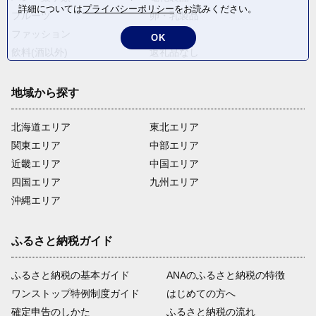
詳細については
プライバシーポリシー
をお読みください。
フルーツ
卵・乳製品
ファッション
米・穀物
OK
飲料(酒以外)
返礼品なし
地域から探す
北海道エリア
東北エリア
関東エリア
中部エリア
近畿エリア
中国エリア
四国エリア
九州エリア
沖縄エリア
ふるさと納税ガイド
ふるさと納税の基本ガイド
ANAのふるさと納税の特徴
ワンストップ特例制度ガイド
はじめての方へ
確定申告のしかた
ふるさと納税の流れ