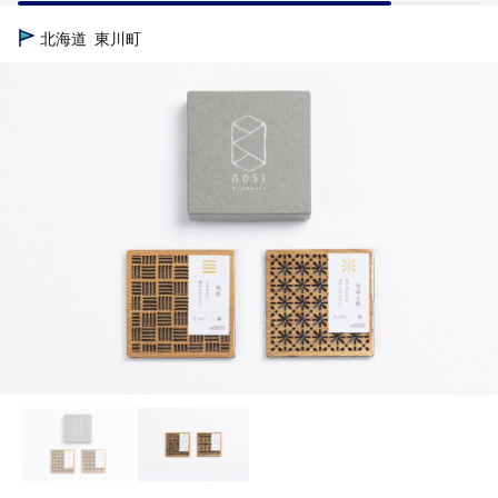
TOP
日用品・雑貨
【加藤木工】K-ster2枚セット(化粧箱入り) 
北海道
東川町
TOP
日用品・雑貨
インテリア雑貨
【加藤木工】K-ster2
TOP
日用品・雑貨
ほかの雑貨・日用品
【加藤木工】K-st