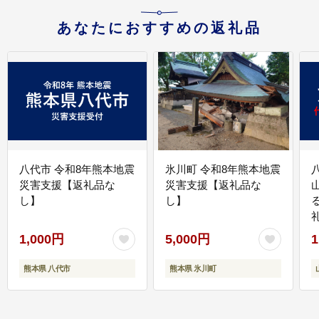
あなたにおすすめの返礼品
八代市 令和8年熊本地震
氷川町 令和8年熊本地震
災害支援【返礼品な
災害支援【返礼品な
し】
し】
1,000円
5,000円
1
熊本県 八代市
熊本県 氷川町