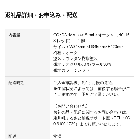
返礼品詳細・お申込み・配送
内容量
CO･DA･MA Low Stool＜オーク＞（NC-15
8 レッド） １脚
サイズ：W345mm×D345mm×H420mm
樹種：オーク
塗装：ウレタン樹脂塗装
張地：アクリル70％/ウール30％
張地カラー：レッド
配送時期
ご入金確認後、約1ヶ月後の発送。
※生産状況によっては、前後する場合がご
ざいますので、予めご了承ください。
【お問い合わせ先】
お礼の品・配送に関するお問い合わせは、
東川町ふるさと納税サポート室（TEL：05
0-3100-1729）までお願いいたします。
配送
常温