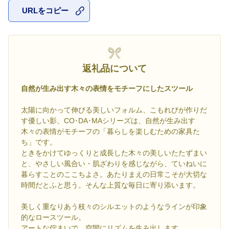
URLをコピー
お気に入
返礼品について
自然が生み出す木々の表情をモチーフにしたスツール
太陽に向かって伸びる美しいフォルム、こもれびが作りだ
す優しい影、CO･DA･MAシリーズは、自然が生み出す
木々の表情がモチーフの「暮らしを楽しむための家具た
ち」です。
ときをかけてゆっくりと成長した木々の美しいたたずまい
と、やさしい風合い・肌ざわりを感じながら、ていねいに
暮らすことのここちよさ。あたりまえの日常こそが大切な
時間だとふと思う。そんな上質な毎日に寄り添います。
美しく重なりあう枝々のシルエットのようなラインが印象
的なロースツール。
アートな佇まいで、空間にリズムを生み出します。