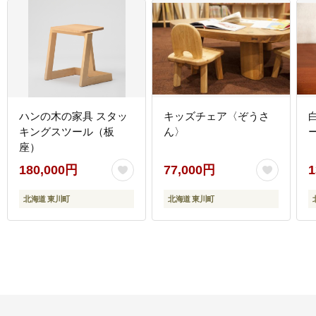
ハンの木の家具 スタッ
キッズチェア〈ぞうさ
キングスツール（板
ん〉
座）
180,000円
77,000円
1
北海道 東川町
北海道 東川町