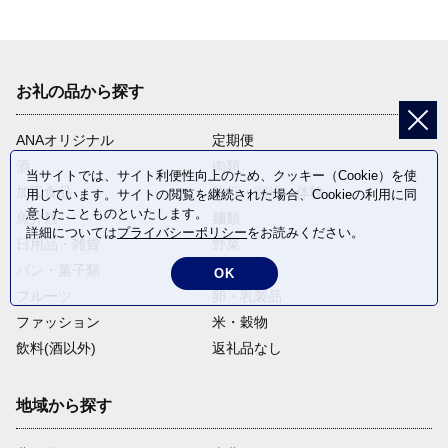
お礼の品から探す
ANAオリジナル
定期便
酒
肉類
当サイトでは、サイト利便性向上のため、クッキー（Cookie）を使
加工食品
旅行・宿泊・体験
用しています。サイトの閲覧を継続された場合、Cookieの利用に同
意したことものといたします。
魚介類
麺類
詳細については
プライバシーポリシー
をお読みください。
日用品・雑貨
野菜
パン・菓子類
電化製品
OK
フルーツ
卵・乳製品
ファッション
米・穀物
飲料(酒以外)
返礼品なし
地域から探す