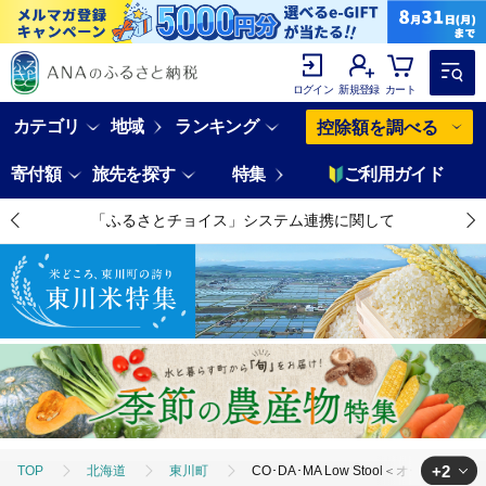
ログイン
新規登録
カート
カテゴリ
地域
ランキング
控除額を調べる
寄付額
旅先を探す
特集
ご利用ガイド
「ふるさとチョイス」システム連携に関して
+2
TOP
北海道
東川町
CO･DA･MA Low Stool＜オーク＞（NC