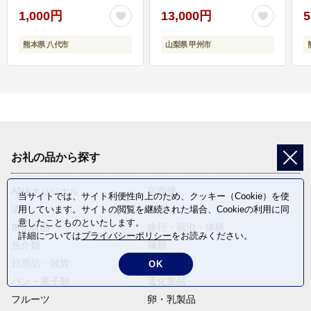
1,000円
13,000円
5
熊本県 八代市
山梨県 甲州市
お礼の品から探す
ANAオリジナル
定期便
当サイトでは、サイト利便性向上のため、クッキー（Cookie）を使
酒
肉類
用しています。サイトの閲覧を継続された場合、Cookieの利用に同
意したことものといたします。
加工食品
旅行・宿泊・体験
詳細については
プライバシーポリシー
をお読みください。
魚介類
麺類
日用品・雑貨
野菜
OK
パン・菓子類
電化製品
フルーツ
卵・乳製品