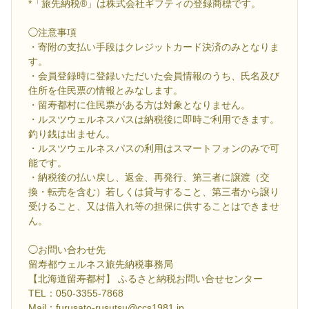
*「旅先納税®」は株式会社ギフティの登録商標です。
◯注意事項
・寄附の支払い手段はクレジットカード決済のみとなりま
す。
・会員登録時に登録いただいた会員情報のうち、氏名及び
住所を住民票の情報とみなします。
・留寿都村に住民票がある方は対象となりません。
・ルスツウェルネスパスは納税後に即時ご利用できます。
釣り銭は出ません。
・ルスツウェルネスパスの利用はスマートフォンのみで可
能です。
・納税後の払い戻し、返金、再発行、第三者に譲渡（交
換・転売を含む）若しくは貸与すること、第三者から譲り
受けること、又は借入れ等の担保に供することはできませ
ん。
◯お問い合わせ先
留寿都ウェルネス旅先納税事務局
【北海道留寿都村】 ふるさと納税お問い合せセンター
TEL：050-3355-7868
Mail：furusato-rusutsu@ccs1981.jp