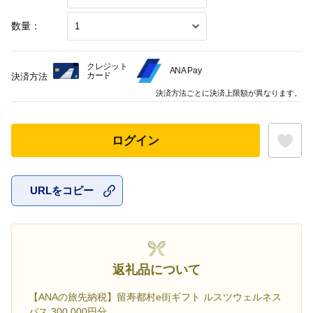
数量：
クレジット
ANA Pay
カード
決済方法
決済方法ごとに決済上限額が異なります。
ログイン
URLをコピー
お気に入
返礼品について
【ANAの旅先納税】留寿都村e街ギフト ルスツウェルネス
パス 300,000円分