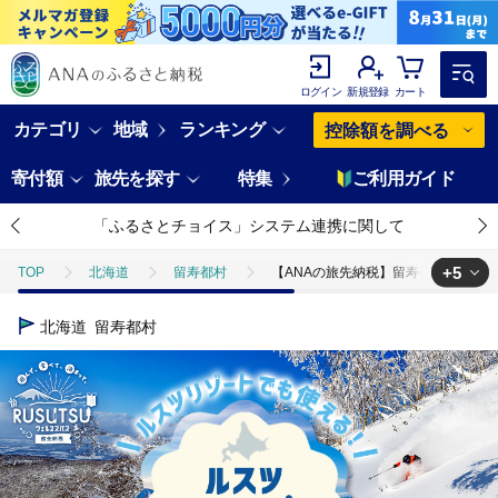
ログイン
新規登録
カート
カテゴリ
地域
ランキング
控除額を調べる
寄付額
旅先を探す
特集
ご利用ガイド
「ふるさとチョイス」システム連携に関して
+5
TOP
北海道
留寿都村
【ANAの旅先納税】留寿都村e街ギフト 
TOP
旅行・宿泊・体験
【ANAの旅先納税】留寿都村e街ギフト ルスツ
北海道
留寿都村
TOP
旅行・宿泊・体験
宿泊券
【ANAの旅先納税】留寿都村e
TOP
旅行・宿泊・体験
体験チケット
【ANAの旅先納税】留寿
TOP
旅行・宿泊・体験
体験チケット
スキー・リフト
TOP
旅行・宿泊・体験
体験チケット
温泉
【ANAの