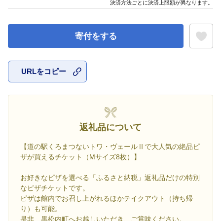
決済方法ごとに決済上限額が異なります。
寄付をする
URLをコピー
お気に入
返礼品について
【道の駅くろまつないトワ・ヴェールⅡで大人気の絶品ピ
ザが買えるチケット（Mサイズ8枚）】
お好きなピザを選べる「ふるさと納税」返礼品だけの特別
なピザチケットです。
ピザは館内でお召し上がれるほかテイクアウト（持ち帰
り）も可能。
是非、黒松内町へお越しいただき、ご賞味ください。