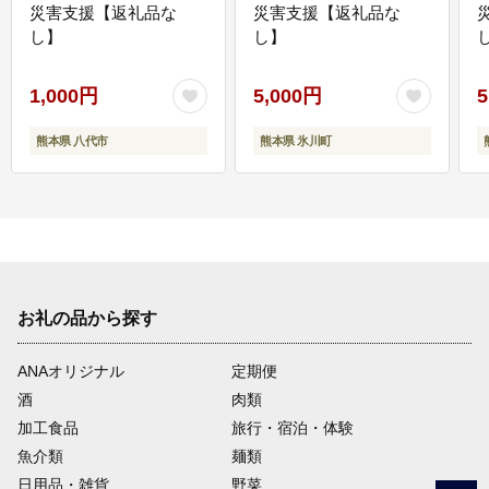
災害支援【返礼品な
災害支援【返礼品な
し】
し】
し
1,000円
5,000円
5
熊本県 八代市
熊本県 氷川町
お礼の品から探す
ANAオリジナル
定期便
酒
肉類
加工食品
旅行・宿泊・体験
魚介類
麺類
日用品・雑貨
野菜