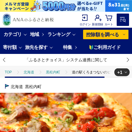
ログイン
新規登録
カート
カテゴリ
地域
ランキング
控除額を調べる
寄付額
旅先を探す
特集
ご利用ガイド
「ふるさとチョイス」システム連携に関して
+1
TOP
北海道
黒松内町
道の駅くろまつないのピザチケット（
TOP
旅行・宿泊・体験
体験チケット
食事券
道の駅
北海道
黒松内町