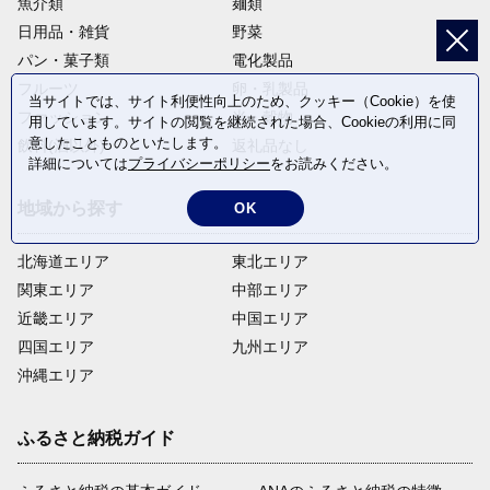
魚介類
麺類
日用品・雑貨
野菜
パン・菓子類
電化製品
フルーツ
卵・乳製品
当サイトでは、サイト利便性向上のため、クッキー（Cookie）を使
ファッション
米・穀物
用しています。サイトの閲覧を継続された場合、Cookieの利用に同
意したことものといたします。
飲料(酒以外)
返礼品なし
詳細については
プライバシーポリシー
をお読みください。
地域から探す
OK
北海道エリア
東北エリア
関東エリア
中部エリア
近畿エリア
中国エリア
四国エリア
九州エリア
沖縄エリア
ふるさと納税ガイド