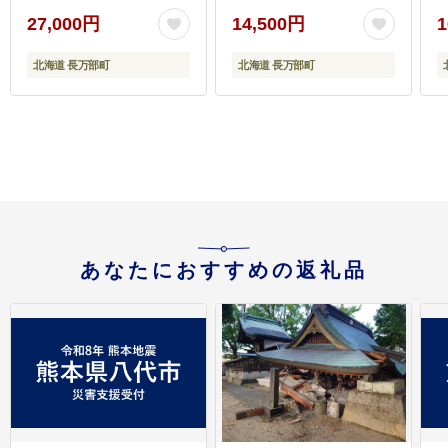
27,000円
14,500円
1
北海道 長万部町
北海道 長万部町
あなたにおすすめの返礼品