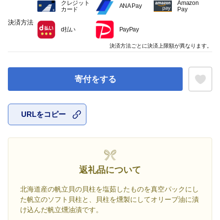
クレジット
Amazon
ANA Pay
カード
Pay
決済方法
d払い
PayPay
決済方法ごとに決済上限額が異なります。
寄付をする
URLをコピー
お気に入
返礼品について
北海道産の帆立貝の貝柱を塩茹したものを真空パックにし
た帆立のソフト貝柱と、貝柱を燻製にしてオリーブ油に漬
け込んだ帆立燻油漬です。