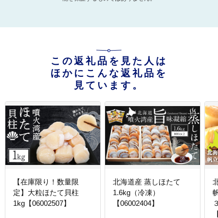
この返礼品を見た人は
ほかにこんな返礼品を
見ています。
【在庫限り！数量限
北海道産 蒸しほたて
定】大粒ほたて貝柱
1.6kg（冷凍）
1kg【06002507】
【06002404】
【