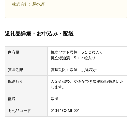
株式会社北勝水産
返礼品詳細・お申込み・配送
内容量
帆立ソフト貝柱 S１２粒入り
帆立燻油漬 S１２粒入り
賞味期限
賞味期限：常温 別途表示
配送時期
入金確認後、準備ができ次第随時発送いた
します。
配送
常温
返礼品コード
01347-OSME001