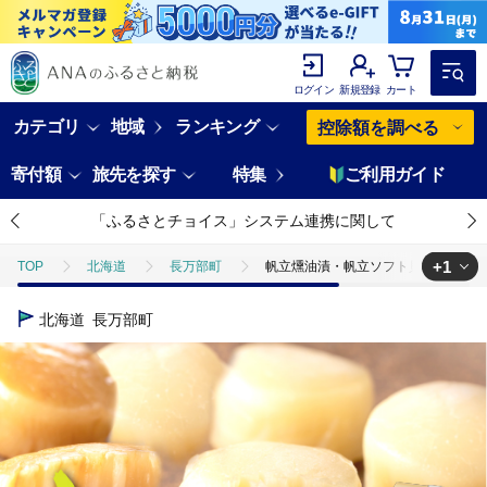
ログイン
新規登録
カート
カテゴリ
地域
ランキング
控除額を調べる
寄付額
旅先を探す
特集
ご利用ガイド
「ふるさとチョイス」システム連携に関して
+1
TOP
北海道
長万部町
帆立燻油漬・帆立ソフト貝柱詰合せ（小
TOP
魚介類
貝類
ほたて
帆立燻油漬・帆立ソフト貝柱詰
北海道
長万部町