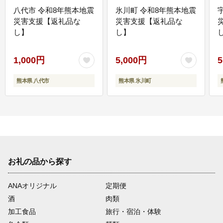
八代市 令和8年熊本地震
氷川町 令和8年熊本地震
災害支援【返礼品な
災害支援【返礼品な
し】
し】
し
1,000円
5,000円
5
熊本県 八代市
熊本県 氷川町
お礼の品から探す
ANAオリジナル
定期便
酒
肉類
加工食品
旅行・宿泊・体験