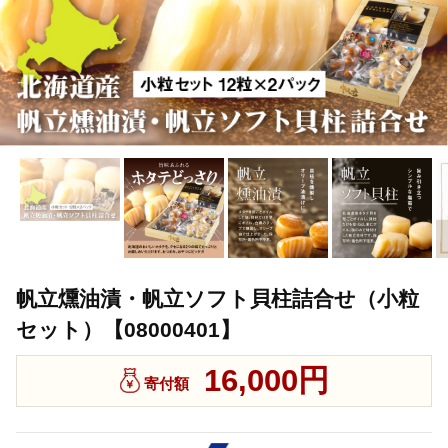
帆立燻油漬・帆立ソフト貝柱詰合せ（小粒
セット）【08000401】
16,000円
寄付額