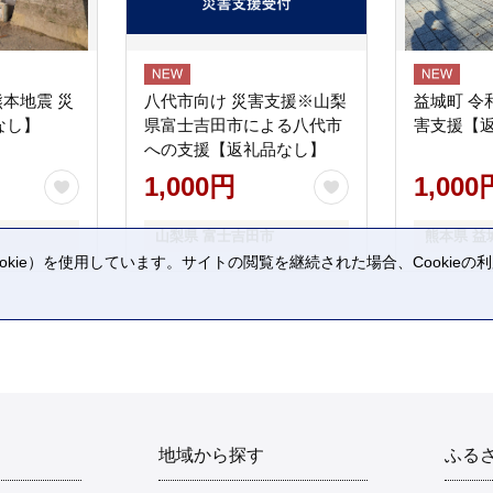
熊本地震 災
八代市向け 災害支援※山梨
益城町 令
なし】
県富士吉田市による八代市
害支援【
への支援【返礼品なし】
1,000円
1,000
山梨県 富士吉田市
熊本県 益
kie）を使用しています。サイトの閲覧を継続された場合、Cookie
。
地域から探す
ふる