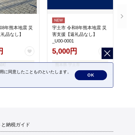
和8年熊本地震 災
宇土市 令和8年熊本地震 災
返礼品なし】
害支援【返礼品なし】
_U00-0001
円
5,000円
城町
熊本県 宇土市
の利用に同意したことものといたします。
OK
さと納税ガイド