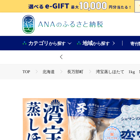
カテゴリ
地域
から探す
から探す
寄付
TOP
北海道
長万部町
湾宝蒸しほたて 1kg M
TOP
魚介類
貝類
ほたて
湾宝蒸しほたて 