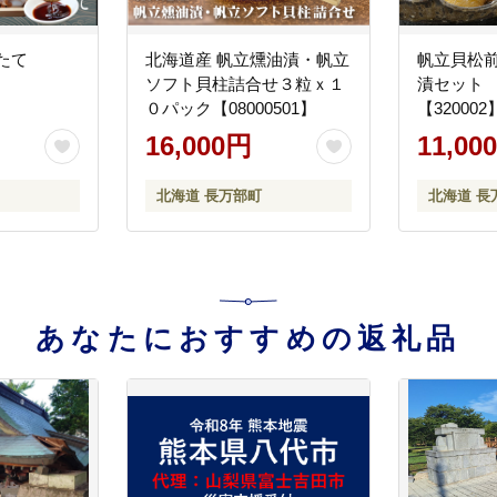
たて
北海道産 帆立燻油漬・帆立
帆立貝松
ソフト貝柱詰合せ３粒ｘ１
漬セット 各
０パック【08000501】
【320002
16,000円
11,00
北海道 長万部町
北海道 長
あなたにおすすめの返礼品