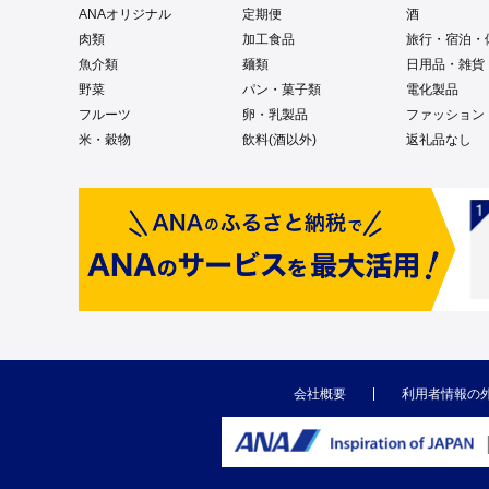
ANAオリジナル
定期便
酒
肉類
加工食品
旅行・宿泊・
魚介類
麺類
日用品・雑貨
野菜
パン・菓子類
電化製品
フルーツ
卵・乳製品
ファッション
米・穀物
飲料(酒以外)
返礼品なし
会社概要
利用者情報の