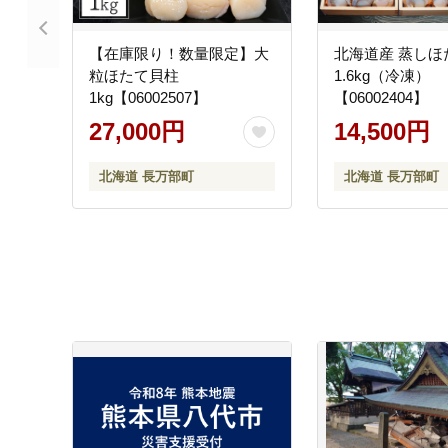
【在庫限り！数量限定】大
北海道産 蒸しほ
粒ほたて貝柱
1.6kg（冷凍）
1kg【06002507】
【06002404】
27,000円
14,500円
北海道 長万部町
北海道 長万部町