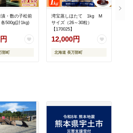
前漬・数の子松前
湾宝蒸しほたて 1kg M
500g(計1kg)
サイズ（26～30粒）
】
【170025】
0円
12,000円
万部町
北海道 長万部町