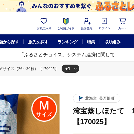
お気に入り
ご利用ガイド
新規登録
ログイン
カート
額から探す
旅先を探す
ランキング
特集
取り組み
「ふるさとチョイス」システム連携に関して
+1
サイズ（26～30粒）【170025】
1kg Mサイズ（26～30粒）【170025】
北海道
長万部町
湾宝蒸しほたて 1
【170025】