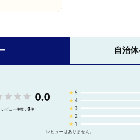
ー
自治体
★
5
0.0
★
4
★
3
0
レビュー件数：
件
★
2
★
1
レビューはありません。