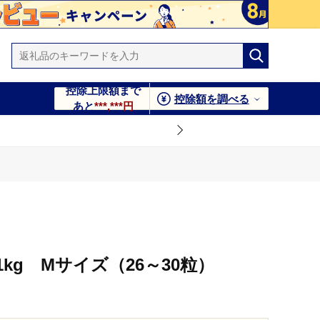
控除上限額まで
控除額を調べる
あと
***,***円
kg Mサイズ（26～30粒）