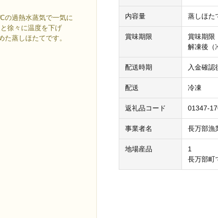
内容量
蒸しほたて
0℃の過熱水蒸気で一気に
あと徐々に温度を下げ
賞味期限
賞味期限
込めた蒸しほたてです。
解凍後（
配送時期
入金確認
配送
冷凍
返礼品コード
01347-17
事業者名
長万部漁
地場産品
1
長万部町