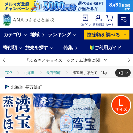
ログイン
新規登録
カート
カテゴリ
地域
ランキング
控除額を調べる
寄付額
旅先を探す
特集
ご利用ガイド
「ふるさとチョイス」システム連携に関して
+1
TOP
北海道
長万部町
湾宝蒸しほたて 1kg Lサイズ（21～
TOP
魚介類
貝類
ほたて
湾宝蒸しほたて 1kg Lサイ
北海道
長万部町