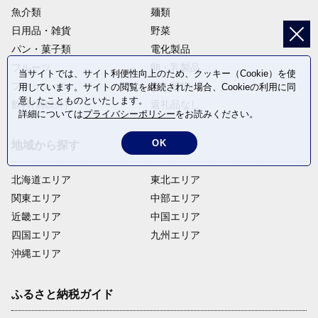
魚介類
麺類
日用品・雑貨
野菜
パン・菓子類
電化製品
フルーツ
卵・乳製品
当サイトでは、サイト利便性向上のため、クッキー（Cookie）を使
ファッション
米・穀物
用しています。サイトの閲覧を継続された場合、Cookieの利用に同
意したことものといたします。
飲料(酒以外)
返礼品なし
詳細については
プライバシーポリシー
をお読みください。
OK
地域から探す
北海道エリア
東北エリア
関東エリア
中部エリア
近畿エリア
中国エリア
四国エリア
九州エリア
沖縄エリア
ふるさと納税ガイド