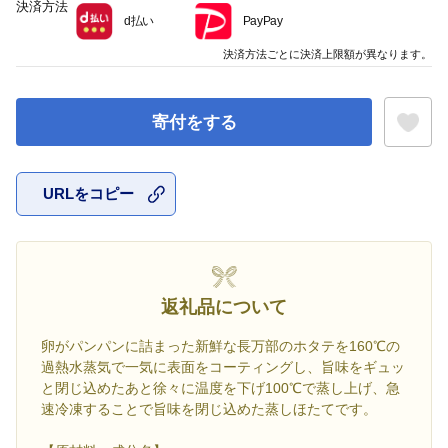
決済方法
d払い
PayPay
決済方法ごとに決済上限額が異なります。
寄付をする
URLをコピー
お気に入
返礼品について
卵がパンパンに詰まった新鮮な長万部のホタテを160℃の
過熱水蒸気で一気に表面をコーティングし、旨味をギュッ
と閉じ込めたあと徐々に温度を下げ100℃で蒸し上げ、急
速冷凍することで旨味を閉じ込めた蒸しほたてです。