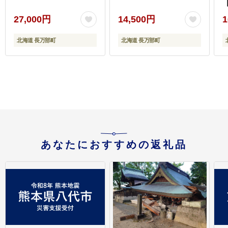
【
27,000円
14,500円
1
北海道 長万部町
北海道 長万部町
あなたにおすすめの返礼品