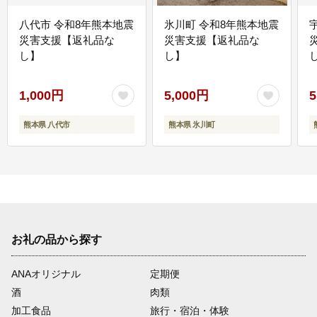
八代市 令和8年熊本地震
氷川町 令和8年熊本地震
災害支援【返礼品な
災害支援【返礼品な
し】
し】
し
1,000円
5,000円
5
熊本県 八代市
熊本県 氷川町
お礼の品から探す
ANAオリジナル
定期便
酒
肉類
加工食品
旅行・宿泊・体験