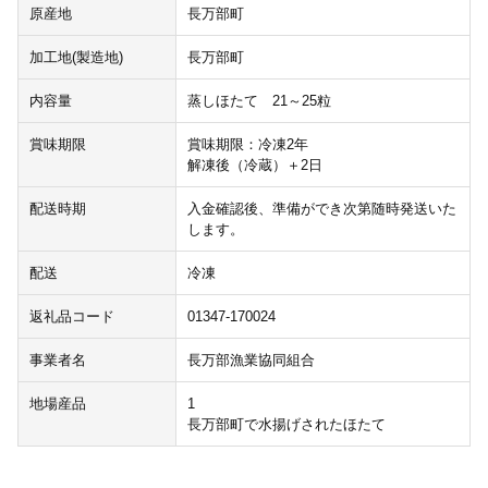
原産地
長万部町
加工地(製造地)
長万部町
内容量
蒸しほたて 21～25粒
賞味期限
賞味期限：冷凍2年
解凍後（冷蔵）＋2日
配送時期
入金確認後、準備ができ次第随時発送いた
します。
配送
冷凍
返礼品コード
01347-170024
事業者名
長万部漁業協同組合
地場産品
1
長万部町で水揚げされたほたて