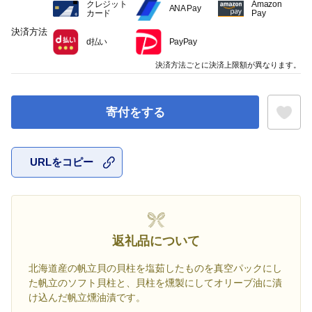
クレジット
Amazon
ANA Pay
カード
Pay
決済方法
d払い
PayPay
決済方法ごとに決済上限額が異なります。
寄付をする
URLをコピー
お気に入
返礼品について
北海道産の帆立貝の貝柱を塩茹したものを真空パックにし
た帆立のソフト貝柱と、貝柱を燻製にしてオリーブ油に漬
け込んだ帆立燻油漬です。