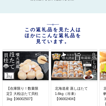
この返礼品を見た人は
ほかにこんな返礼品を
見ています。
【在庫限り！数量限
北海道産 蒸しほたて
定】大粒ほたて貝柱
1.6kg（冷凍）
1kg【06002507】
【06002404】
【