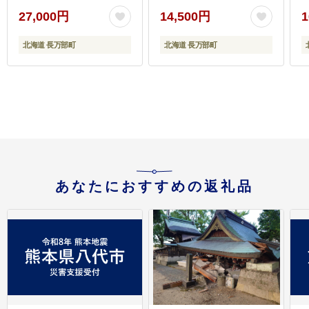
27,000円
14,500円
1
北海道 長万部町
北海道 長万部町
あなたにおすすめの返礼品