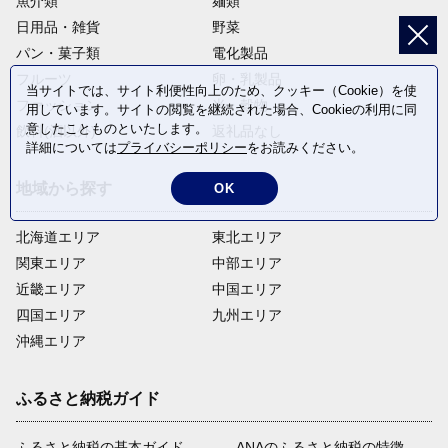
魚介類
麺類
日用品・雑貨
野菜
パン・菓子類
電化製品
フルーツ
卵・乳製品
当サイトでは、サイト利便性向上のため、クッキー（Cookie）を使
ファッション
米・穀物
用しています。サイトの閲覧を継続された場合、Cookieの利用に同
意したことものといたします。
飲料(酒以外)
返礼品なし
詳細については
プライバシーポリシー
をお読みください。
地域から探す
OK
北海道エリア
東北エリア
関東エリア
中部エリア
近畿エリア
中国エリア
四国エリア
九州エリア
沖縄エリア
ふるさと納税ガイド
ふるさと納税の基本ガイド
ANAのふるさと納税の特徴