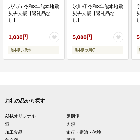
八代市 令和8年熊本地震
氷川町 令和8年熊本地震
災害支援【返礼品な
災害支援【返礼品な
し】
し】
し
1,000円
5,000円
5
熊本県 八代市
熊本県 氷川町
お礼の品から探す
ANAオリジナル
定期便
酒
肉類
加工食品
旅行・宿泊・体験