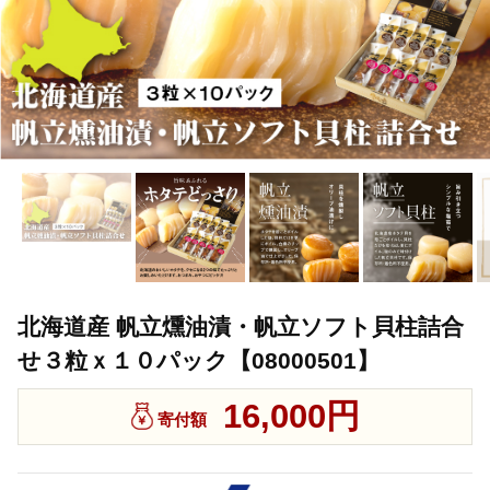
北海道産 帆立燻油漬・帆立ソフト貝柱詰合
せ３粒ｘ１０パック【08000501】
16,000円
寄付額