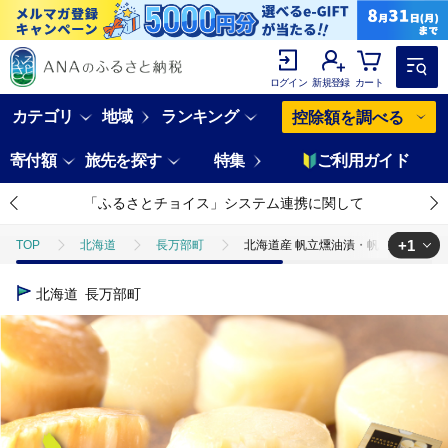
ログイン
新規登録
カート
カテゴリ
地域
ランキング
控除額を調べる
寄付額
旅先を探す
特集
ご利用ガイド
「ふるさとチョイス」システム連携に関して
+1
TOP
北海道
長万部町
北海道産 帆立燻油漬・帆立ソフト貝柱
TOP
魚介類
貝類
ほたて
北海道産 帆立燻油漬・帆立ソ
北海道
長万部町