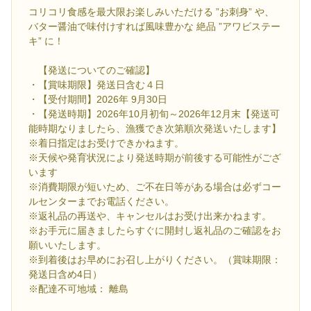
コリコリ食感を最大限お楽しみいただける ”お刺身” や、
バター醤油で味付けすれば風味豊かな 絶品 ”アワビステー
キ” に！
【発送についてのご確認】
・【賞味期限】発送日含む４日
・【受付期間】2026年 9月30日
・【発送時期】2026年10月初旬～2026年12月末【発送可
能時期なりましたら、漁獲でき次第順次発送いたします】
※着日指定はお受けできかねます。
※天候や発育状況により発送時期が前後する可能性がござ
います
※消費期限が短いため、ご不在日等がある場合は必ずコー
ルセンターまでお電話ください。
※返礼品の再送や、キャンセルはお受け出来かねます。
※お手元に届きましたらすぐに開封し返礼品のご確認をお
願いいたします。
※到着後はお早めにお召し上がりください。（賞味期限：
発送日含め4日）
※配達不可地域： 離島