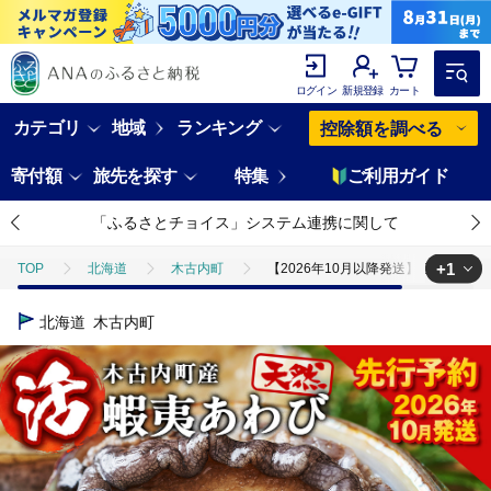
ログイン
新規登録
カート
カテゴリ
地域
ランキング
控除額を調べる
寄付額
旅先を探す
特集
ご利用ガイド
「ふるさとチョイス」システム連携に関して
+1
TOP
北海道
木古内町
【2026年10月以降発送】活あわび50
TOP
魚介類
貝類
あわび
【2026年10月以降発送】活
北海道
木古内町