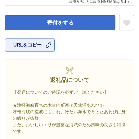
決済方法ごとに決済上限額が異なります。
寄付をする
URLをコピー
お気に入
返礼品について
【発送についてのご確認を必ずご一読ください】
★津軽海峡育ちの木古内町産≪天然活あわび≫
津軽海峡の荒波にもまれ、冷たい海水で育ったあわびは身
の締りが抜群！
また、おいしいエサが豊富な海域のため風味の良さも特徴
です。