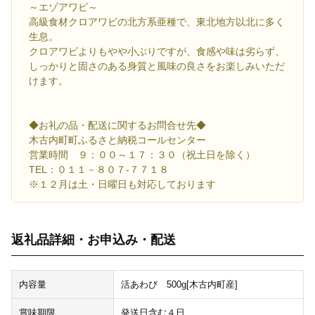
～エゾアワビ～
高級食材クロアワビの北方系亜種で、東北地方以北に多く
生息。
クロアワビよりもやや小ぶりですが、食感や味は劣らず、
しっかりと固さのある身質と風味の良さをお楽しみいただ
けます。
◆お礼の品・配送に関するお問合せ先◆
木古内町町ふるさと納税コールセンター
営業時間 ９：００～１７：３０（祝土日を除く）
TEL：０１１－８０７-７７１８
※１２月は土・日曜日も対応しております
返礼品詳細・お申込み・配送
内容量
活あわび 500g[木古内町産]
賞味期限
発送日含む４日