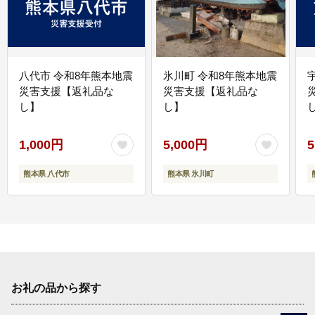
八代市 令和8年熊本地震
氷川町 令和8年熊本地震
災害支援【返礼品な
災害支援【返礼品な
し】
し】
し
1,000円
5,000円
5
熊本県 八代市
熊本県 氷川町
お礼の品から探す