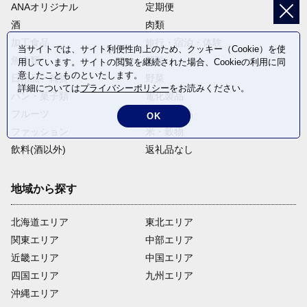
ANAオリジナル
定期便
酒
肉類
加工食品
旅行・宿泊・体験
当サイトでは、サイト利便性向上のため、クッキー（Cookie）を使
魚介類
麺類
用しています。サイトの閲覧を継続された場合、Cookieの利用に同
意したことものといたします。
日用品・雑貨
野菜
詳細については
プライバシーポリシー
をお読みください。
パン・菓子類
電化製品
フルーツ
卵・乳製品
OK
ファッション
米・穀物
飲料(酒以外)
返礼品なし
地域から探す
北海道エリア
東北エリア
関東エリア
中部エリア
近畿エリア
中国エリア
四国エリア
九州エリア
沖縄エリア