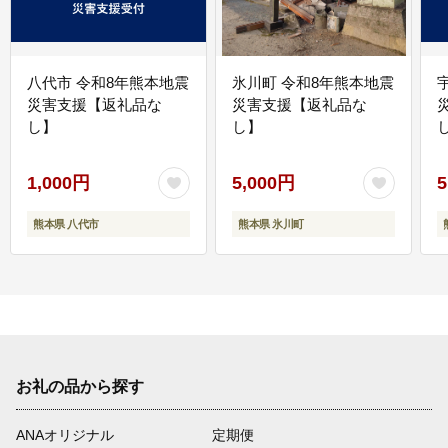
八代市 令和8年熊本地震
氷川町 令和8年熊本地震
災害支援【返礼品な
災害支援【返礼品な
し】
し】
し
1,000円
5,000円
5
熊本県 八代市
熊本県 氷川町
お礼の品から探す
ANAオリジナル
定期便