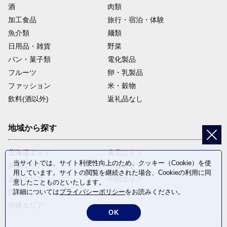
酒
肉類
加工食品
旅行・宿泊・体験
魚介類
麺類
日用品・雑貨
野菜
パン・菓子類
電化製品
フルーツ
卵・乳製品
ファッション
米・穀物
飲料(酒以外)
返礼品なし
地域から探す
北海道エリア
東北エリア
当サイトでは、サイト利便性向上のため、クッキー（Cookie）を使
関東エリア
中部エリア
用しています。サイトの閲覧を継続された場合、Cookieの利用に同
近畿エリア
中国エリア
意したことものといたします。
四国エリア
九州エリア
詳細については
プライバシーポリシー
をお読みください。
沖縄エリア
OK