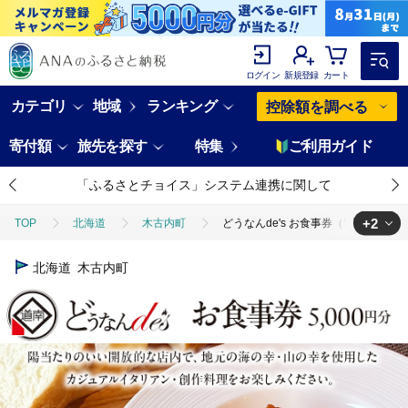
ログイン
新規登録
カート
カテゴリ
地域
ランキング
控除額を調べる
寄付額
旅先を探す
特集
ご利用ガイド
「ふるさとチョイス」システム連携に関して
+2
TOP
北海道
木古内町
どうなんde's お食事券（5千円分）
TOP
旅行・宿泊・体験
体験チケット
どうなんde's お食事
北海道
木古内町
TOP
旅行・宿泊・体験
体験チケット
食事券
どうなん