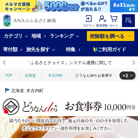
ログイン
新規登録
カート
カテゴリ
地域
ランキング
控除額を調べる
寄付額
旅先を探す
特集
ご利用ガイド
「ふるさとチョイス」システム連携に関して
+3
TOP
北海道
木古内町
どうなんde's お食事券（1万円分）
TOP
旅行・宿泊・体験
どうなんde's お食事券（1万円分）
北海道
木古内町
TOP
旅行・宿泊・体験
体験チケット
どうなんde's お食事
TOP
旅行・宿泊・体験
体験チケット
食事券
どうなん