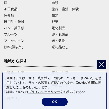
酒
肉類
加工食品
旅行・宿泊・体験
魚介類
麺類
日用品・雑貨
野菜
パン・菓子類
電化製品
フルーツ
卵・乳製品
ファッション
米・穀物
飲料(酒以外)
返礼品なし
地域から探す
北海道エリア
東北エリア
当サイトでは、サイト利便性向上のため、クッキー（Cookie）を使
関東エリア
中部エリア
用しています。サイトの閲覧を継続された場合、Cookieの利用に同
近畿エリア
中国エリア
意したことものといたします。
四国エリア
九州エリア
詳細については
プライバシーポリシー
をお読みください。
沖縄エリア
OK