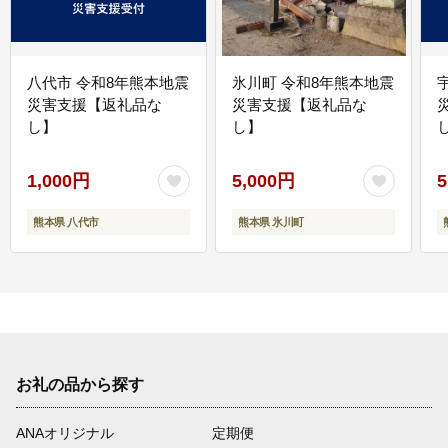
八代市 令和8年熊本地震
氷川町 令和8年熊本地震
災害支援【返礼品な
災害支援【返礼品な
し】
し】
し
1,000円
5,000円
5
熊本県 八代市
熊本県 氷川町
お礼の品から探す
ANAオリジナル
定期便