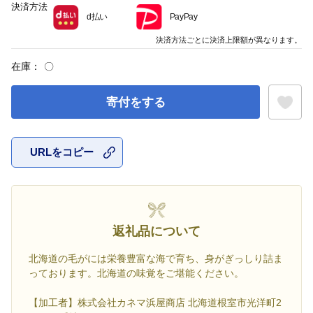
決済方法
d払い
PayPay
決済方法ごとに決済上限額が異なります。
在庫：
〇
寄付をする
URLをコピー
お気に入
返礼品について
北海道の毛がには栄養豊富な海で育ち、身がぎっしり詰ま
っております。北海道の味覚をご堪能ください。
【加工者】株式会社カネマ浜屋商店 北海道根室市光洋町2