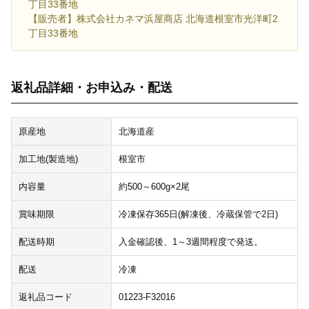
丁目33番地
【販売者】株式会社カネマ浜屋商店 北海道根室市光洋町2
丁目33番地
返礼品詳細・お申込み・配送
原産地
北海道産
加工地(製造地)
根室市
内容量
約500～600g×2尾
賞味期限
冷凍保存365日(解凍後、冷蔵保管で2日)
配送時期
入金確認後、1～3週間程度で発送。
配送
冷凍
返礼品コード
01223-F32016