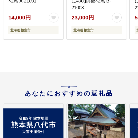
×2尾 A-21001
に400g前後×2尾 B-
に
21003
2
14,000円
23,000円
5
北海道 根室市
北海道 根室市
あなたにおすすめの返礼品