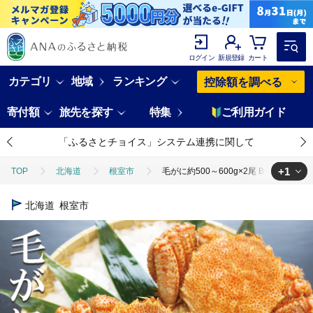
ログイン
新規登録
カート
カテゴリ
地域
ランキング
控除額を調べる
寄付額
旅先を探す
特集
ご利用ガイド
「ふるさとチョイス」システム連携に関して
+1
TOP
北海道
根室市
毛がに約500～600g×2尾 B-32060
TOP
魚介類
蟹
毛ガニ
毛がに約500～600g×2尾 B-32
北海道
根室市