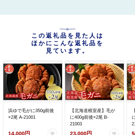
この返礼品を見た人は
ほかにこんな返礼品を
見ています。
浜ゆで毛がに350g前後
【北海道根室産】毛が
×2尾 A-21001
に400g前後×2尾 B-
に
21003
2
14,000円
23,000円
5