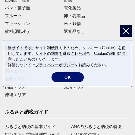
日用品・雑貨
野菜
パン・菓子類
電化製品
フルーツ
卵・乳製品
ファッション
米・穀物
飲料(酒以外)
返礼品なし
当サイトでは、サイト利便性向上のため、クッキー（Cookie）を使
地域から探す
用しています。サイトの閲覧を継続された場合、Cookieの利用に同
意したことものといたします。
北海道エリア
東北エリア
詳細については
プライバシーポリシー
をお読みください。
関東エリア
中部エリア
OK
近畿エリア
中国エリア
四国エリア
九州エリア
沖縄エリア
ふるさと納税ガイド
ふるさと納税の基本ガイド
ANAのふるさと納税の特徴
ワンストップ特例制度ガイド
はじめての方へ