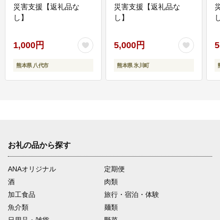
災害支援【返礼品な
災害支援【返礼品な
し】
し】
し
1,000円
5,000円
5
熊本県 八代市
熊本県 氷川町
お礼の品から探す
ANAオリジナル
定期便
酒
肉類
加工食品
旅行・宿泊・体験
魚介類
麺類