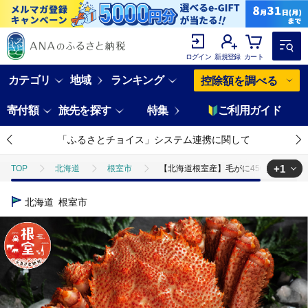
ログイン
新規登録
カート
カテゴリ
地域
ランキング
控除額を調べる
寄付額
旅先を探す
特集
ご利用ガイド
「ふるさとチョイス」システム連携に関して
+1
TOP
北海道
根室市
【北海道根室産】毛がに450g前後×1尾 A-
TOP
魚介類
蟹
毛ガニ
【北海道根室産】毛がに450g前後
北海道
根室市