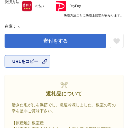
決済方法
d払い
PayPay
決済方法ごとに決済上限額が異なります。
在庫：
○
寄付をする
URLをコピー
お気に入
返礼品について
活きた毛がにを浜茹でし、急速冷凍しました。根室の海の
幸を是非ご賞味下さい。
【原産地】根室産