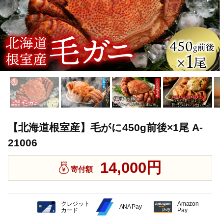
【北海道根室産】毛がに450g前後×1尾 A-
21006
14,000円
寄付額
クレジット
Amazon
ANA Pay
カード
Pay