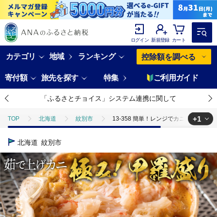
ログイン
新規登録
カート
カテゴリ
地域
ランキング
控除額を調べる
寄付額
旅先を探す
特集
ご利用ガイド
「ふるさとチョイス」システム連携に関して
+1
TOP
北海道
紋別市
13-358 簡単！レンジでカニ甲羅盛４
TOP
魚介類
蟹
ズワイガニ
13-358 簡単！レンジ
北海道
紋別市