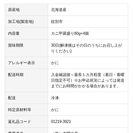
原産地
北海道産
加工地(製造地)
紋別市
内容量
カニ甲羅盛り80g×4個
賞味期限
30日(解凍後はその日のうちにお召し上が
りください)
アレルギー表示
かに
配送時期
入金確認後～最長１カ月程度（着日・着曜
日指定不可）※お申込状況によっては発送
までにお時間がかかる場合があります。
配送
冷凍
特定原材料等
かに
返礼品コード
01219-3921