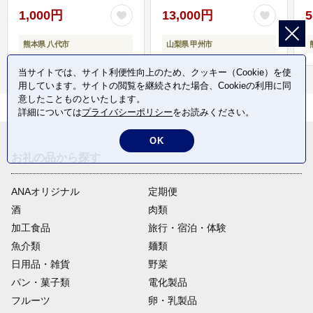
1,000円
13,000円
5
熊本県 八代市
山梨県 甲州市
当サイトでは、サイト利便性向上のため、クッキー（Cookie）を使
用しています。サイトの閲覧を継続された場合、Cookieの利用に同
意したことものといたします。
詳細については
プライバシーポリシー
をお読みください。
OK
お礼の品から探す
ANAオリジナル
定期便
酒
肉類
加工食品
旅行・宿泊・体験
魚介類
麺類
日用品・雑貨
野菜
パン・菓子類
電化製品
フルーツ
卵・乳製品