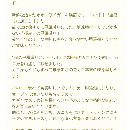
す。
新鮮な活きたオオズワイガニを浜茹でし、そのまま甲羅盛
りに加工しました。
茹で上げ後すぐに甲羅盛りにした、解凍時のドリップが少
ない「極み」の甲羅盛り！
茹でたてのような美味しさを、食べやすい甲羅盛りでぜひ
ご賞味ください。
1個の甲羅盛りにたっぷりカニ2杯分のカニミソを使い、カ
ニ身を山盛りに載せました。
カニ身もミソもすべて無添加なのでカニ本来の味を楽しめ
ます。
そのまま食べても美味しいですが、カニ甲羅酒にしたり、
オーブンで焼いたりもおすすめです。
ネギとウズラの卵を乗せると料亭のような本格的な味わい
をお楽しみいただけます。
他にも、かにみそご飯、カニみそパスタ・トッピングにチ
ーズやマヨネーズなど色々な食べ方をお楽しみください！