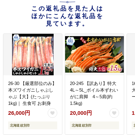
この返礼品を見た人は
ほかにこんな返礼品を
見ています。
26-30 【厳選部位のみ】
20-245 【訳あり】特大
1
本ズワイガニしゃぶし
4L～5L_ボイル本ずわい
ゃぶ【大】(たっぷり
がに肩脚 4～5肩(約
1kg)｜ 生食可 お刺身
1.5kg)
26,000円
20,000円
1
北海道 紋別市
北海道 紋別市