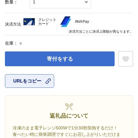
数量：
クレジット
ANA Pay
カード
決済方法
決済方法ごとに決済上限額が異なります。
在庫：
○
寄付をする
URLをコピー
お気に入
返礼品について
冷凍のまま電子レンジ500Wで1分30秒加熱するだけ！
食べたい時に簡単調理ですぐにお召し上がりいただけま