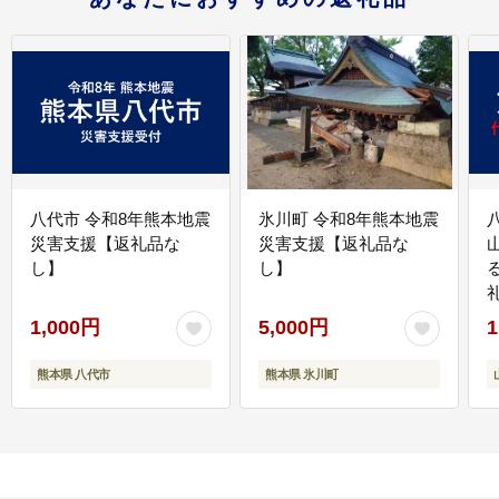
八代市 令和8年熊本地震
氷川町 令和8年熊本地震
災害支援【返礼品な
災害支援【返礼品な
し】
し】
1,000円
5,000円
1
熊本県 八代市
熊本県 氷川町