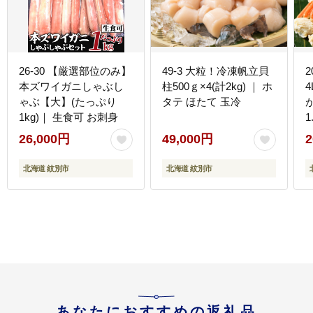
26-30 【厳選部位のみ】
49-3 大粒！冷凍帆立貝
本ズワイガニしゃぶし
柱500ｇ×4(計2kg) ｜ ホ
ゃぶ【大】(たっぷり
タテ ほたて 玉冷
1kg)｜ 生食可 お刺身
1
26,000円
49,000円
2
北海道 紋別市
北海道 紋別市
あなたにおすすめの返礼品