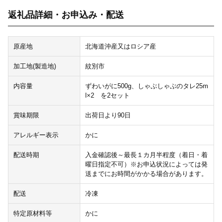
返礼品詳細・お申込み・配送
原産地
北海道沖産又はロシア産
加工地(製造地)
紋別市
内容量
ずわいがに500g、しゃぶしゃぶのタレ25m
l×2 を2セット
賞味期限
出荷日より90日
アレルギー表示
かに
配送時期
入金確認後～最長１カ月半程度（着日・着
曜日指定不可）※お申込状況によっては発
送までにお時間がかかる場合があります。
配送
冷凍
特定原材料等
かに