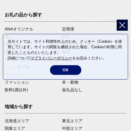
お礼の品から探す
ANAオリジナル
定期便
酒
肉類
当サイトでは、サイト利便性向上のため、クッキー（Cookie）を使
加工食品
旅行・宿泊・体験
用しています。サイトの閲覧を継続された場合、Cookieの利用に同
魚介類
麺類
意したことものといたします。
詳細については
プライバシーポリシー
をお読みください。
日用品・雑貨
野菜
パン・菓子類
電化製品
OK
フルーツ
卵・乳製品
ファッション
米・穀物
飲料(酒以外)
返礼品なし
地域から探す
北海道エリア
東北エリア
関東エリア
中部エリア