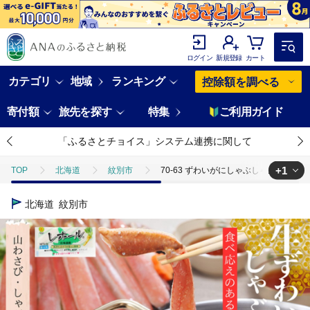
ログイン
新規登録
カート
カテゴリ
地域
ランキング
控除額を調べる
寄付額
旅先を探す
特集
ご利用ガイド
「ふるさとチョイス」システム連携に関して
+1
TOP
北海道
紋別市
70-63 ずわいがにしゃぶしゃぶ 500g
TOP
魚介類
蟹
ズワイガニ
70-63 ずわいがにしゃぶ
北海道
紋別市