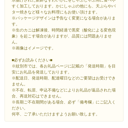
すく加工しております。かにしゃぶの他にも、天ぷらやバ
ター焼きなど様々なお料理にもお使い頂けます。
※パッケージデザインは予告なく変更になる場合がありま
す。
※生のカニは解凍後、時間経過で黒変（酸化による変色現
象）を起こす場合がありますが、品質には問題ありませ
ん。
※画像はイメージです。
■必ずお読みください■
※紋別市では、各お礼品ページに記載の「発送時期」を目
安にお礼品を発送しております。
※配送日、発送時期、配達曜日などのご要望はお受けでき
ません。
※不在、転居、申込不備などによりお礼品が返品された場
合、再送対応はできません。
※長期ご不在期間がある場合、必ず「備考欄」にご記入く
ださい。
何卒、ご了承いただけますようお願い致します。