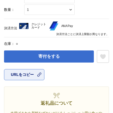
数量：
クレジット
ANA Pay
カード
決済方法
決済方法ごとに決済上限額が異なります。
在庫：
○
寄付をする
URLをコピー
お気に入
返礼品について
水揚げされた新鮮なずわいがにをしゃぶしゃぶ用に食べや