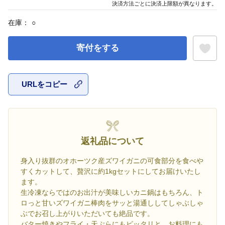
決済方法ごとに決済上限額が異なります。
在庫：
○
寄付をする
URLをコピー
お気に入
返礼品について
身入り抜群のオホーツク産ズワイガニの可食部分を食べや
すくカットして、贅沢に約1kgセットにしてお届けいたし
ます。
生冷凍ならではのお出汁が美味しいカニ鍋はもちろん、ト
ロっと甘いズワイガニ棒肉をサッと湯通ししてしゃぶしゃ
ぶでお召し上がりいただいても絶品です。
バター焼きやフライ・天ぷらにもピッタリと、お料理にも