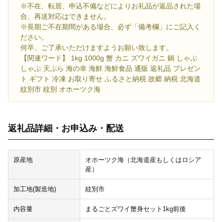
※不在、転居、申込不備などによりお礼品が返品された場
合、再送対応はできません。
※長期ご不在期間がある場合、必ず「備考欄」にご記入く
ださい。
何卒、ご了承いただけますようお願い致します。
【関連ワード】 1kg 1000g 蟹 カニ ズワイガニ 鍋 しゃぶ
しゃぶ 天ぷら 海の幸 海鮮 海鮮食品 通販 返礼品 プレゼン
ト ギフト 冷凍 お取り寄せ ふるさと納税 故郷 納税 北海道
紋別市 紋別 オホーツク海
返礼品詳細・お申込み・配送
原産地
オホーツク海（北海道産もしくはロシア
産）
加工地(製造地)
紋別市
内容量
まるごとズワイ蟹身セット1kg前後