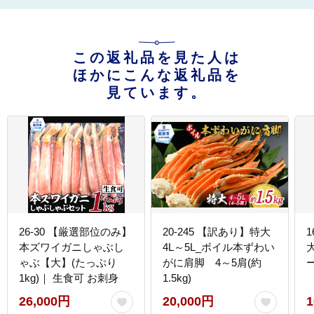
この返礼品を見た人は
ほかにこんな返礼品を
見ています。
26-30 【厳選部位のみ】
20-245 【訳あり】特大
1
本ズワイガニしゃぶし
4L～5L_ボイル本ずわい
ゃぶ【大】(たっぷり
がに肩脚 4～5肩(約
1kg)｜ 生食可 お刺身
1.5kg)
26,000円
20,000円
1