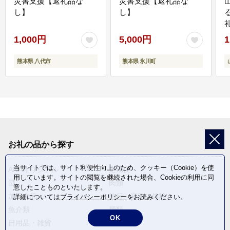
災害支援【返礼品な
災害支援【返礼品な
し】
し】
1,000円
5,000円
1
熊本県 八代市
熊本県 氷川町
お礼の品から探す
当サイトでは、サイト利便性向上のため、クッキー（Cookie）を使
ANAオリジナル
定期便
用しています。サイトの閲覧を継続された場合、Cookieの利用に同
酒
肉類
意したことものといたします。
加工食品
旅行・宿泊・体験
詳細については
プライバシーポリシー
をお読みください。
魚介類
麺類
OK
日用品・雑貨
野菜