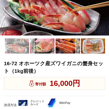
16-72 オホーツク産ズワイガニの蟹身セッ
ト（1kg前後）
16,000円
寄付額
クレジット
ANA Pay
カード
決済方法