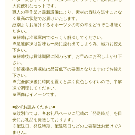
大変便利なセットです。
職人の手作業と最新設備により、素材の旨味を逃すことな
く最高の状態でお届けいたします。
紋別よりお届けするオホーツクの海の幸をどうぞご堪能く
ださい。
※解凍は冷蔵庫内でゆっくり解凍してください。
※急速解凍は旨味も一緒に流れ出てしまう為、極力お控え
下さい。
※解凍後は賞味期限に関わらず、お早めにお召し上がり下
さい。
※解凍後の再凍結は品質低下の要因となりますのでお控え
下さい。
※完全解凍後に時間を置くと黒く変色しやすいので、半解
凍で調理してください。
※画像はイメージです。
■必ずお読みください■
※紋別市では、各お礼品ページに記載の「発送時期」を目
安にお礼品を発送しております。
※配送日、発送時期、配達曜日などのご要望はお受けでき
ません。