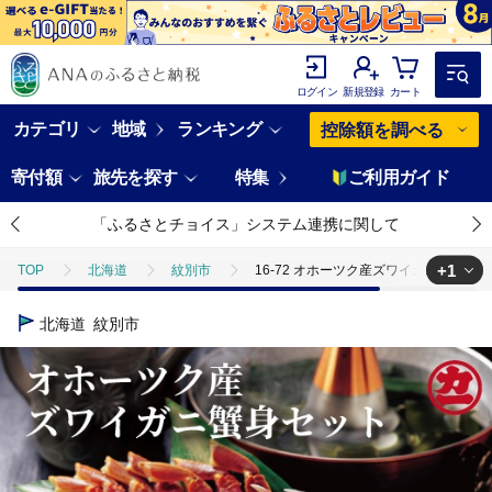
ログイン
新規登録
カート
カテゴリ
地域
ランキング
控除額を調べる
寄付額
旅先を探す
特集
ご利用ガイド
「ふるさとチョイス」システム連携に関して
+1
TOP
北海道
紋別市
16-72 オホーツク産ズワイガニの蟹身セ
TOP
魚介類
蟹
ズワイガニ
16-72 オホーツク産ズ
北海道
紋別市