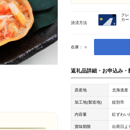
クレ
カー
決済方法
在庫：
○
返礼品詳細・お申込み・
原産地
北海道産
加工地(製造地)
紋別市
内容量
紅ずわい
賞味期限
出荷日よ