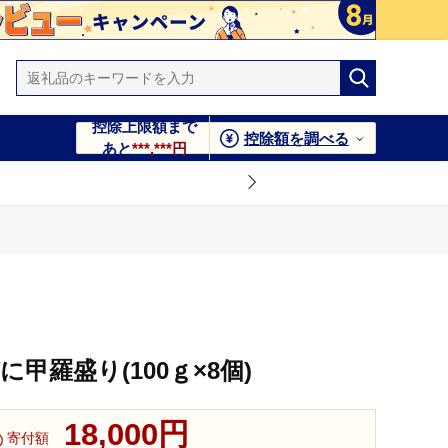
控除上限額まで
控除額を調べる
あと
***,***円
がに甲羅盛り(100ｇ×8個)
18,000円
寄付額