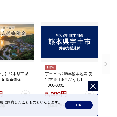
なし】熊本県宇城
宇土市 令和8年熊本地震 災
と応援寄附金
害支援【返礼品なし】
_U00-0001
円
5,000円
の利用に同意したことものといたします。
OK
城市
熊本県 宇土市