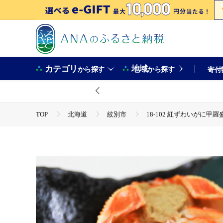
カテゴリ
地域
から探す
から探す
寄付
TOP
北海道
紋別市
18-102 紅ずわいがに甲羅盛
TOP
魚介類
蟹
ほかの蟹
18-102 紅ず