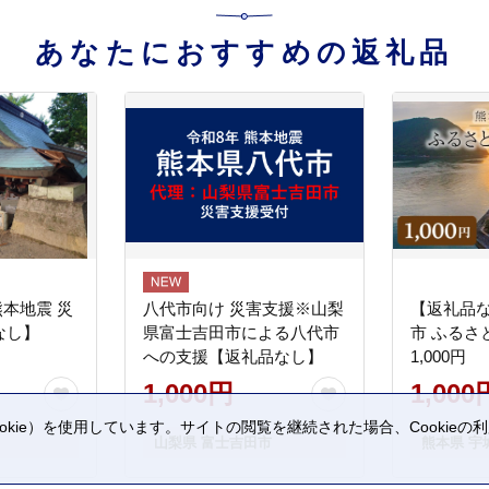
あなたにおすすめの返礼品
熊本地震 災
八代市向け 災害支援※山梨
【返礼品
なし】
県富士吉田市による八代市
市 ふるさ
への支援【返礼品なし】
1,000円
1,000円
1,000
kie）を使用しています。サイトの閲覧を継続された場合、Cookie
山梨県 富士吉田市
熊本県 宇
。