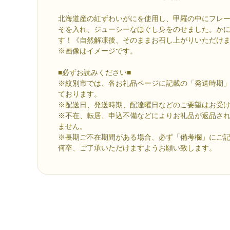
北海道産の紅ずわいがにを使用し、甲羅の中にフレ
そを入れ、ジューシーなほぐし身をのせました。か
す！《自然解凍後、そのままお召し上がりいただけ
※画像はイメージです。
■必ずお読みください■
※紋別市では、各お礼品ページに記載の「発送時期
ております。
※配送日、発送時期、配達曜日などのご要望はお受
※不在、転居、申込不備などによりお礼品が返品さ
ません。
※長期ご不在期間がある場合、必ず「備考欄」にご
何卒、ご了承いただけますようお願い致します。