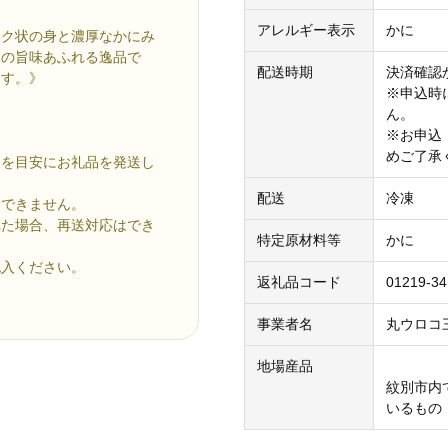
アレルギー表示
かに
ーク状の身と濃厚なかにみ
にの旨味あふれる逸品で
配送時期
決済確認
ます。》
※申込時
ん。
※お申込
めご了承
」を目安にお礼品を発送し
配送
冷凍
けできません。
れた場合、再送対応はでき
特定原材料等
かに
記入ください。
返礼品コード
01219-34
事業者名
丸ウロコ
地場産品
紋別市内
いるもの