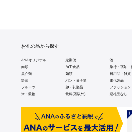
お礼の品から探す
ANAオリジナル
定期便
酒
肉類
加工食品
旅行・宿泊・
魚介類
麺類
日用品・雑貨
野菜
パン・菓子類
電化製品
フルーツ
卵・乳製品
ファッション
米・穀物
飲料(酒以外)
返礼品なし