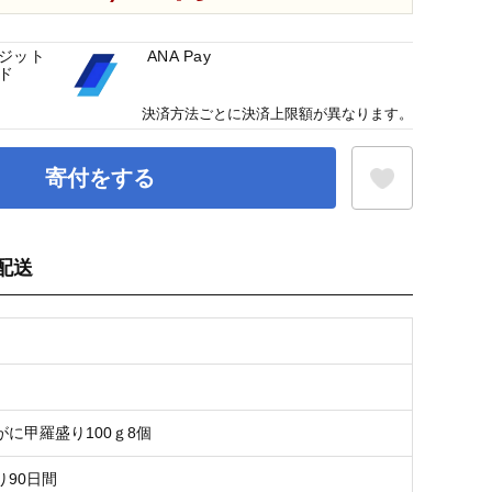
ジット
ANA Pay
ド
決済方法ごとに決済上限額が異なります。
寄付をする
配送
お気に入り登録
がに甲羅盛り100ｇ8個
り90日間