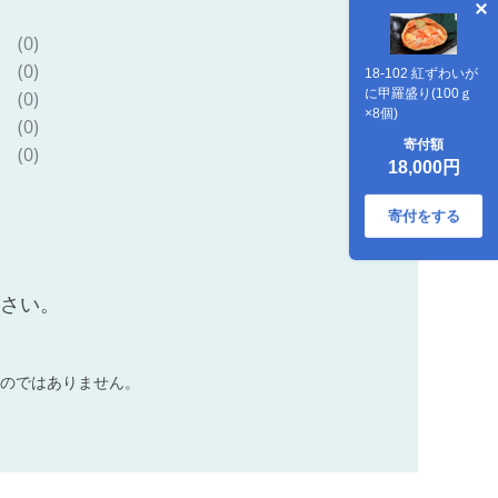
(0)
(0)
18-102 紅ずわいが
に甲羅盛り(100ｇ
(0)
×8個)
(0)
寄付額
(0)
18,000円
寄付をする
ださい。
のではありません。