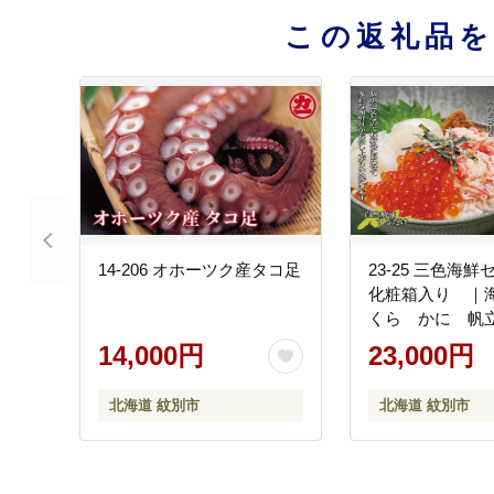
この返礼品
14-206 オホーツク産タコ足
23-25 三色海
化粧箱入り ｜
くら かに 帆
14,000円
23,000円
北海道 紋別市
北海道 紋別市