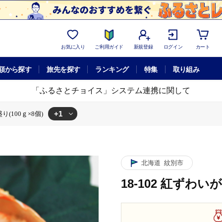
お気に入り
ご利用ガイド
新規登録
ログイン
カート
額から探す
旅先を探す
ランキング
特集
取り組み
「ふるさとチョイス」システム連携に関して
+1
り(100ｇ×8個)
わいがに甲羅盛り(100ｇ×8個)
北海道
紋別市
18-102 紅ずわい