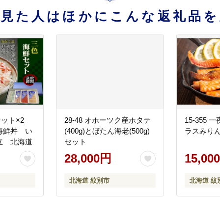
を見た人はほかにこんな返礼品を
鮮セット×2
28-48 オホーツク産ホタテ
15-355
海鮮丼 い
(400g)とぼたん海老(500g)
ラスみりん
立 北海道
セット
28,000円
15,00
北海道 紋別市
北海道 紋